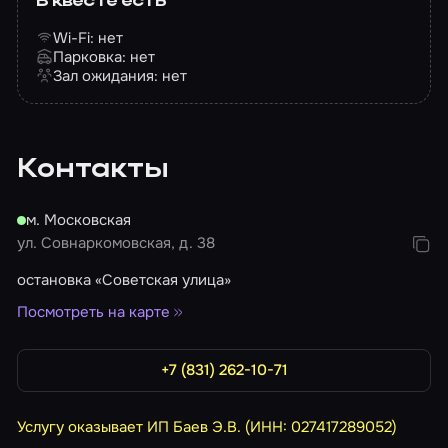
В квесте есть
Фотографии, предоставленные организатором,
Wi-Fi: нет
не отражают реальных декораций и сделаны в
Парковка: нет
помещении квеста «Не дыши» в г. Уфе
Зал ожидания: нет
Контакты
м. Московская
ул. Совнаркомовская, д. 38
остановка «Советская улица»
Посмотреть на карте
+7 (831) 262-10-71
Услугу оказывает ИП Баев Э.В. (ИНН: 027417289052)