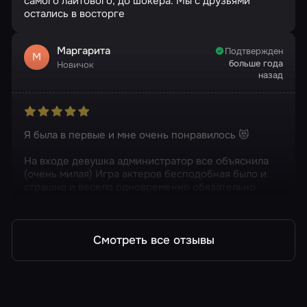
самого лайтового, до шокера. Мы с друзьями
остались в восторге
Маргарита
Подтвержден
М
больше года
Новичок
назад
Я была в первые и мне очень понравилось 😻
На входе девушка администратор все объяснила
(очень милая) Игра актеров бесподобная было и
страшно и весело одновременно обязательно
вернемся еще
Смотреть все отзывы