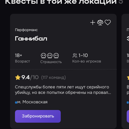
Квесты в той же локации
5
Перформанс
П
Ганнибал
18+
1–10
1
Возраст
Кол-во игроков
В
Страшность
(117 команд)
9.4
/10
Спецслужбы более пяти лет ищут серийного
убийцу, но все попытки обречены на провал…
р
м. Московская
Забронировать