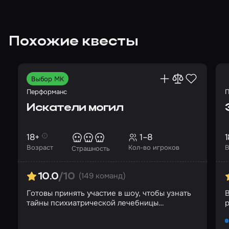
Похожие квесты
Выбор МК
Перформанс
П
Искатели могил
18+
1–8
1
Возраст
Кол-во игроков
В
Страшность
(149 команд)
10.0
/10
Готовы принять участие в шоу, чтобы узнать
тайны психиатрической лечебницы
р
«Коллингвуд»?