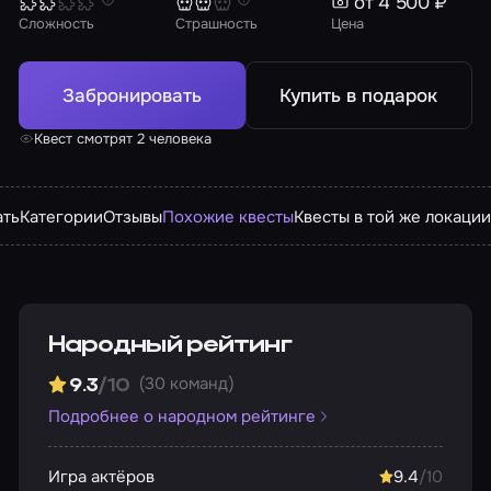
от 4 500 ₽
Сложность
Страшность
Цена
Забронировать
Купить в подарок
Квест смотрят 2 человека
ать
Категории
Отзывы
Похожие квесты
Квесты в той же локаци
Народный рейтинг
(30 команд)
9.3
/10
Подробнее о народном рейтинге
Игра актёров
9.4
/10