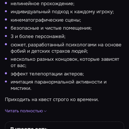
нелинейное прохождение;
индивидуальный подход к каждому игроку;
кинематографические сцены;
безопасные и чистые помещения;
3 и более персонажей;
сюжет, разработанный психологами на основе
фобий и детских страхов людей;
несколько разных концовок, которые зависят
от вас;
эффект телепортации актеров;
имитация паранормальной активности и
мистики.
Приходить на квест строго ко времени.
Фотографии игроков: услуга не предоставляется.
Читать полностью
Видео прохождения квеста: услуга не
предоставляется.