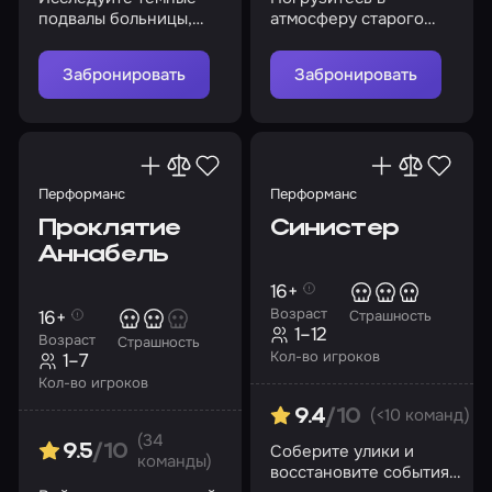
подвалы больницы,
атмосферу старого
раскройте ее секреты
морга, где тайны и
опасности поджидают
Забронировать
Забронировать
на каждом шагу
Перформанс
Перформанс
Проклятие
Синистер
Аннабель
16+
Возраст
16+
Страшность
1–12
Возраст
Страшность
Кол-во игроков
1–7
Кол-во игроков
(<10 команд)
9.4
/10
(34
Соберите улики и
9.5
/10
команды)
восстановите события