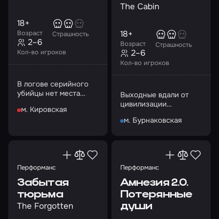
The Cabin
18+
18+
Возраст
Страшность
2–6
Возраст
Страшность
2–6
Кол-во игроков
Кол-во игроков
В логове серийного
убийцы нет места
Выходные вдали от
замешательству. Это
цивилизации
м. Кировская
игра на выживание в
оказались испытанием
м. Бурнаковская
чистом виде
Перформанс
Перформанс
Забытая
Амнезия 2.0.
тюрьма
Потерянные
The Forgotten
души