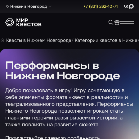
Нижний Новгород
+7 (831) 262-10-71
ВКонта
Max
Квесты в Нижнем Новгороде
Категории квестов в Нижне
Перформансы в
Нижнем Новгороде
Добро пожаловать в игру! Игру, сочетающую в
себе элементы формата «квест в реальности» и
театрализованного представления. Перформансы
Нижнего Новгорода позволяют игрокам стать
главными героями разыгрываемой истории, а
также повлиять на развитие сюжета.
Прочувствуйте главную особенность