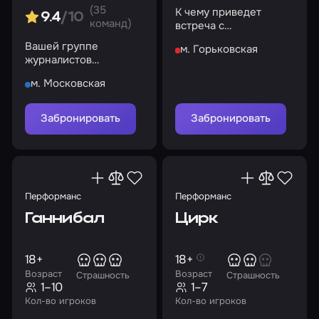
(35
К чему приведет
9.4
/10
команд)
встреча с
таинственным
Вашей группе
м. Горьковская
пастором?
журналистов
предстоит раскрыть
м. Московская
все тайны, связанные
с этим местом
Забронировать
Забронировать
Перформанс
Перформанс
Ганнибал
Цирк
18+
18+
Возраст
Возраст
Страшность
Страшность
1–10
1–7
Кол-во игроков
Кол-во игроков