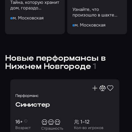
Тайна, которую хранит
дом, гораздо
Узнайте, что
страшнее, чем вы
произошло в шахте
м. Московская
можете себе
перед обвалом
представить
м. Московская
Новые перформансы в
Нижнем Новгороде
1
Перформанс
Синистер
16+
1–12
Возраст
Кол-во игроков
Страшность