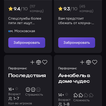
(117
(45
9.4
/10
9.3
/10
команд)
команд)
Спецслужбы более
Вам предстоит
пяти лет ищут
сбежать от клоуна-
серийного убийцу, но
психа, который
м. Московская
все попытки обречены
намеревается
на провал…
распилить вас
Забронировать
Забронировать
Перформанс
Перформанс
Последствия
Аннабель в
доме чудес
16+
Возраст
14+
Страшность
1–7
Возраст
Сложность
Кол-во игроков
1–8