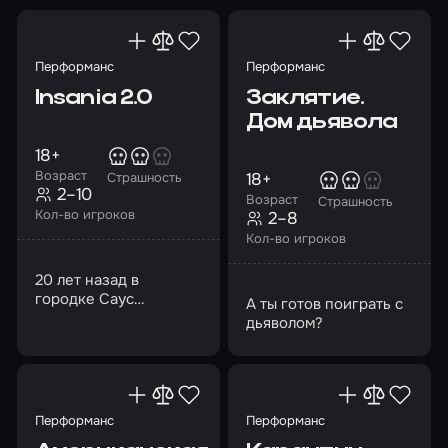
Перформанс
Перформанс
Insania 2.0
Заклятие.
Дом дьявола
18+
Возраст
18+
Страшность
2–10
Возраст
Страшность
Кол-во игроков
2–8
Кол-во игроков
20 лет назад в
городке Саус
А ты готов поиграть с
Эшфилд, в доме №
дьяволом?
302, произошло
кровавое убийство
Перформанс
Перформанс