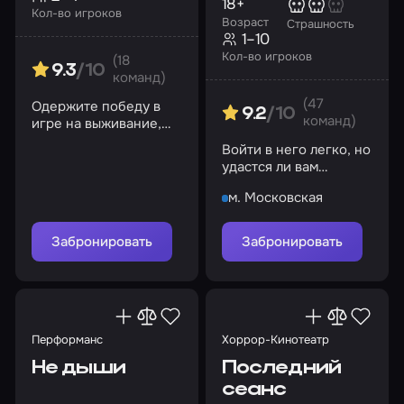
18+
Кол-во игроков
Возраст
Страшность
1–10
Кол-во игроков
(18
9.3
/10
команд)
(47
Одержите победу в
9.2
/10
команд)
игре на выживание,
выберитесь из
Войти в него легко, но
заключения!
удастся ли вам
выбраться оттуда?
м. Московская
Забронировать
Забронировать
Перформанс
Хоррор-Кинотеатр
Не дыши
Последний
сеанс