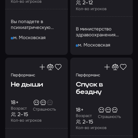
Кол-во игроков
2–12
Кол-во игроков
Вы попадете в
психиатрическую
В министерство
лечебницу, которая
здравоохранения
м. Московская
находится далеко в
поступила очередная
глуши
м. Московская
жалоба на
психиатрическую
больницу
Перформанс
Перформанс
Не дыши
Спуск в
бездну
18+
Возраст
18+
Страшность
2–15
Возраст
Страшность
Кол-во игроков
2–15
Кол-во игроков