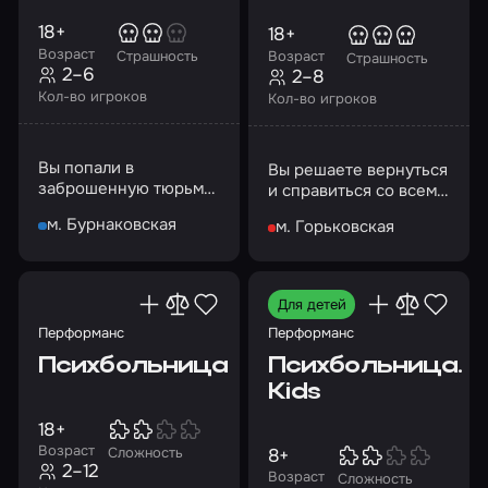
18+
18+
Возраст
Возраст
Страшность
Страшность
2–6
2–8
Кол-во игроков
Кол-во игроков
Вы попали в
Вы решаете вернуться
заброшенную тюрьму
и справиться со всеми
Филадельфии, где
загадками этого дома
м. Бурнаковская
м. Горьковская
погибло много людей.
Найдете выход?
Для детей
Перформанс
Перформанс
Психбольница
Психбольница.
Kids
18+
Возраст
8+
Сложность
2–12
Возраст
Сложность