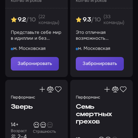
Кол-во игроков
Кол-во игроков
(22
(33
9.2
/10
9.3
/10
команды)
команды)
Представьте себе мир
Это отличная
в идиллии и без
возможность
преступности, злобы и
посмотреть квартиру!
м. Московская
м. Московская
недоверия, но что за
этим стоит?
Забронировать
Забронировать
Перформанс
Перформанс
Зверь
Семь
смертных
грехов
14+
Возраст
Страшность
2–4