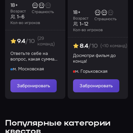
18+
Возраст
18+
Страшность
1–6
Возраст
Страшность
Кол-во игроков
1–12
Кол-во игроков
(29
9.4
/10
команд)
(<10 команд)
8.4
/10
Ответьте себе на
Досмотри фильм до
вопрос, какая сумма
конца!
денег может ставить
м. Московская
на кон жизнь?
м. Горьковская
Забронировать
Забронировать
Популярные категории
квестов