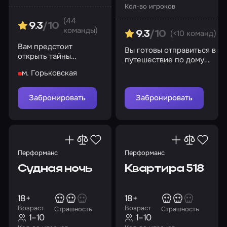
Кол-во игроков
(44
9.3
/10
команды)
(<10 команд)
9.3
/10
Вам предстоит
Вы готовы отправиться в
открыть тайны
путешествие по дому
прошлого
чудес и помочь
м. Горьковская
Аннабель?
Забронировать
Забронировать
Перформанс
Перформанс
Судная ночь
Квартира 518
18+
18+
Возраст
Возраст
Страшность
Страшность
1–10
1–10