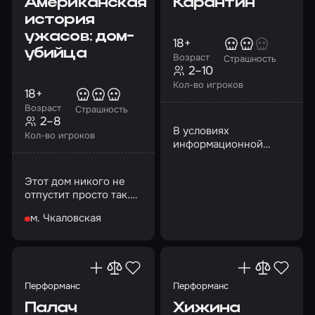
Американская
Карантин
история
ужасов: дом-
18+
убийца
Возраст
Страшность
2–10
Кол-во игроков
18+
Возраст
Страшность
2–8
В условиях
Кол-во игроков
информационной
войны страшный вирус
не только оружие, но
Этот дом никого не
и угроза жизни
отпустит просто так.
Сумеете ли вы
м. Чкаловская
договориться с ним?
Перформанс
Перформанс
Палач
Хижина