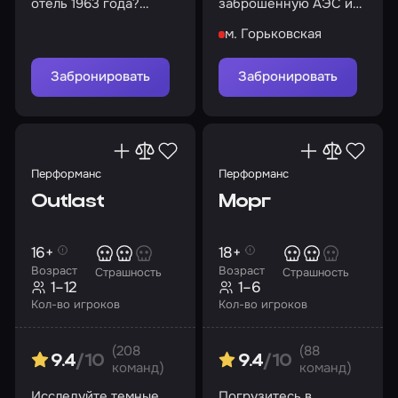
отель 1963 года?
заброшенную АЭС и
Сможете ли вы
раскройте ее тайны
м. Горьковская
сбежать или станете
очередными
жертвами?
Забронировать
Забронировать
Перформанс
Перформанс
Outlast
Морг
16+
18+
Возраст
Возраст
Страшность
Страшность
1–12
1–6
Кол-во игроков
Кол-во игроков
(208
(88
9.4
/10
9.4
/10
команд)
команд)
Исследуйте темные
Погрузитесь в