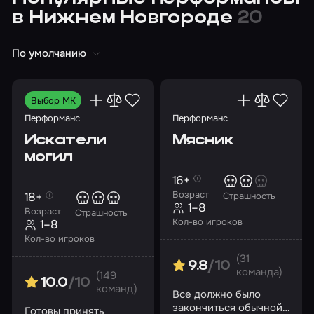
в Нижнем Новгороде
20
По умолчанию
Выбор МК
Перформанс
Перформанс
Искатели
Мясник
могил
16+
Возраст
18+
Страшность
1–8
Возраст
Страшность
Кол-во игроков
1–8
Кол-во игроков
(31
9.8
/10
команда)
(149
10.0
/10
команд)
Все должно было
закончиться обычной
Готовы принять