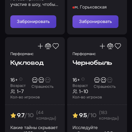
покупкой… но за
участие в шоу, чтобы
м. Горьковская
шторой раздается
узнать тайны
глухой удар
психиатрической
лечебницы
Забронировать
Забронировать
«Коллингвуд»?
Перформанс
Перформанс
Кукловод
Чернобыль
16+
16+
Возраст
Возраст
Страшность
Страшность
1–7
1–10
Кол-во игроков
Кол-во игроков
(44
(183
9.7
/10
9.5
/10
команды)
команды)
Какие тайны скрывает
Исследуйте