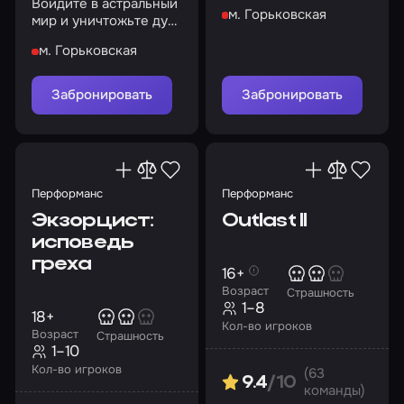
роковой ночи. И
Войдите в астральный
м. Горьковская
помните: Багул не
мир и уничтожьте дух
забирает детей силой…
куклы или останьтесь
м. Горьковская
там навсегда…
Забронировать
Забронировать
Перформанс
Перформанс
Экзорцист:
Outlast II
исповедь
греха
16+
Возраст
Страшность
1–8
18+
Кол-во игроков
Возраст
Страшность
1–10
Кол-во игроков
(63
9.4
/10
команды)