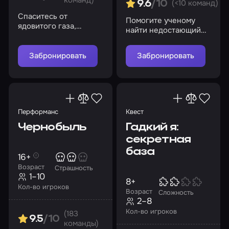
(<10 команд)
9.6
/10
Спаситесь от
Помогите ученому
ядовитого газа,
найти недостающий
найдите противоядие!
ингредиент, чтобы
спасти мир от беды
Забронировать
Забронировать
Перформанс
Квест
Чернобыль
Гадкий я:
секретная
база
16+
Возраст
Страшность
1–10
8+
Кол-во игроков
Возраст
Сложность
2–8
Кол-во игроков
(183
9.5
/10
команды)