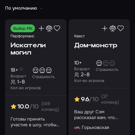
По умолчанию
Выбор МК
Перформанс
Квест
Искатели
Дом-монстр
могил
10+
Возраст
18+
Страшность
2–8
Возраст
Страшность
Кол-во игроков
1–8
Кол-во игроков
(37
9.6
/10
команд)
(149
10.0
/10
команд)
Ваш друг Сэм
рассказал вам, что
Готовы принять
соседний дом – самое
участие в шоу, чтобы
м. Горьковская
настоящее чудовище
узнать тайны