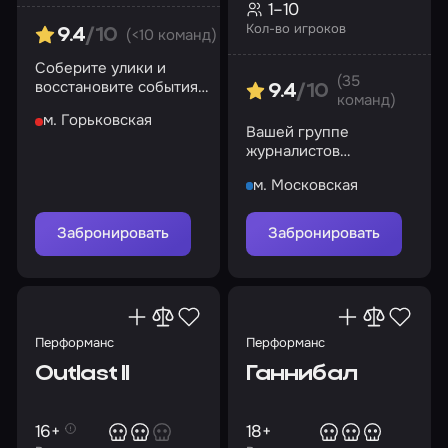
1–10
Кол-во игроков
(<10 команд)
9.4
/10
Соберите улики и
(35
восстановите события
9.4
/10
команд)
роковой ночи. И
м. Горьковская
помните: Багул не
Вашей группе
забирает детей силой…
журналистов
предстоит раскрыть
м. Московская
все тайны, связанные
с этим местом
Забронировать
Забронировать
Перформанс
Перформанс
Outlast II
Ганнибал
16+
18+