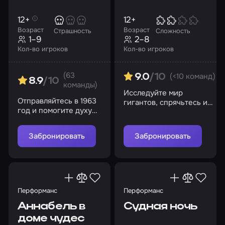
12+
12+
Возраст
Возраст
Страшность
Сложность
1–9
2–8
Кол-во игроков
Кол-во игроков
(63
(<10 команд)
9.0
/10
8.9
/10
команды)
Исследуйте мир
Отправляйтесь в 1963
гигантов, спрячьтесь и
год и помогите духу
найдите сыр
Эмили найти покой
Забронировать
Забронировать
Перформанс
Перформанс
Аннабель в
Судная ночь
доме чудес