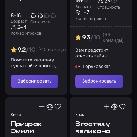
16+
Возраст
Страшность
1–7
8-16
Кол-во игроков
Возраст
Сложность
2–4
Кол-во игроков
(44
9.3
/10
команды)
(<10 команд)
Вам предстоит
9.2
/10
открыть тайны
Помогите капитану
прошлого
судна найти компас,
м. Горьковская
чтобы отправиться в
новое путешествие
Забронировать
Забронировать
Квест
Квест
Призрак
В гостях у
Эмили
великана