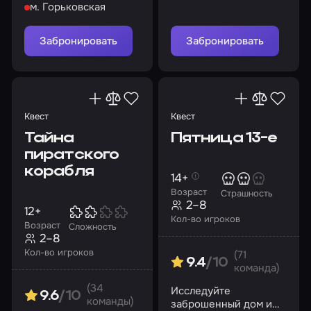
м. Горьковская
тайны
Забронировать
Забронировать
Квест
Квест
Тайна
Пятница 13-е
пиратского
корабля
14+
Возраст
Страшность
2–8
12+
Кол-во игроков
Возраст
Сложность
2–8
Кол-во игроков
(71
9.4
/10
команда)
(34
Исследуйте
9.6
/10
команды)
заброшенный дом и