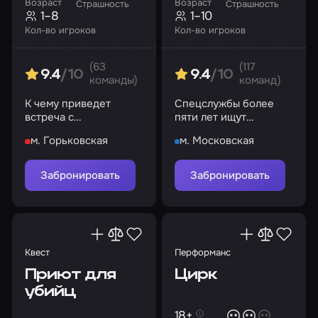
Возраст
Возраст
Страшность
Страшность
1–8
1–10
Кол-во игроков
Кол-во игроков
(63
(117
9.4
/10
9.4
/10
команды)
команд)
К чему приведет
Спецслужбы более
встреча с
пяти лет ищут
таинственным
серийного убийцу, но
м. Горьковская
м. Московская
пастором?
все попытки обречены
на провал…
Забронировать
Забронировать
Квест
Перформанс
Приют для
Цирк
убийц
18+