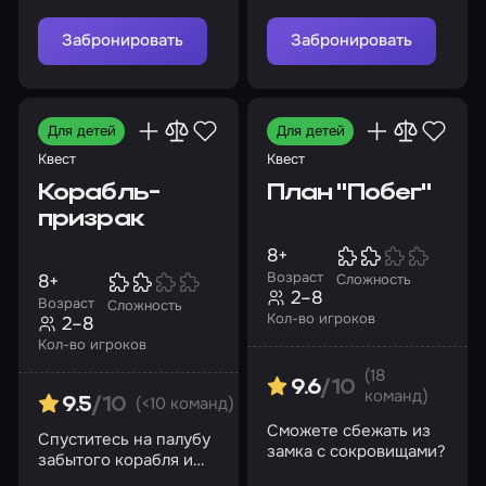
глухой удар
очередными
жертвами?
Забронировать
Забронировать
Для детей
Для детей
Квест
Квест
Корабль-
План "Побег"
призрак
8+
Возраст
8+
Сложность
2–8
Возраст
Сложность
Кол-во игроков
2–8
Кол-во игроков
(18
9.6
/10
команд)
(<10 команд)
9.5
/10
Сможете сбежать из
Спуститесь на палубу
замка с сокровищами?
забытого корабля и
раскройте все его