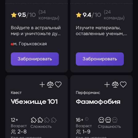
(34
(24
9.5
/10
9.4
/10
команды)
команды)
Войдите в астральный
Изучите материалы,
мир и уничтожьте дух
оставленные ученым,
куклы или останьтесь
и найдите потерянные
м. Горьковская
там навсегда…
чертежи до прихода
спецслужб
Забронировать
Забронировать
Квест
Перформанс
Убежище 101
Фазмофобия
12+
16+
Возраст
Возраст
Сложность
Страшность
2–8
1–9
Кол-во игроков
Кол-во игроков