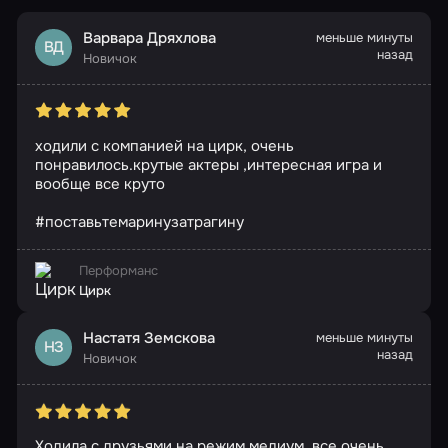
Варвара Дряхлова
меньше минуты
ВД
назад
Новичок
ходили с компанией на цирк, очень
понравилось.крутые актеры ,интересная игра и
вообще все круто
#поставьтемаринузатрагину
Перформанс
Цирк
Настатя Земскова
меньше минуты
НЗ
назад
Новичок
Ходила с друзьями на режим медиум, все очень