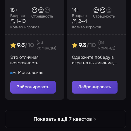
18+
14+
Возраст
Возраст
Страшность
Страшность
1–10
2–4
Кол-во игроков
Кол-во игроков
(33
(18
9.3
/10
9.3
/10
команды)
команд)
Это отличная
Одержите победу в
возможность
игре на выживание,
посмотреть квартиру!
выберитесь из
м. Московская
заключения!
Забронировать
Забронировать
Показать ещё 7 квестов