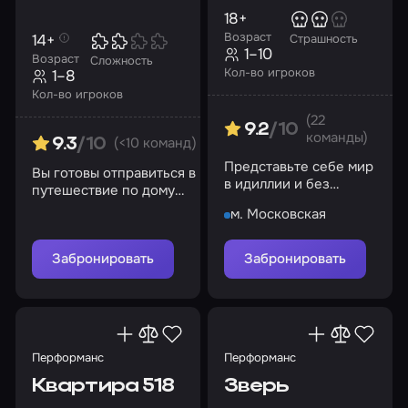
18+
Возраст
14+
Страшность
1–10
Возраст
Сложность
Кол-во игроков
1–8
Кол-во игроков
(22
9.2
/10
команды)
(<10 команд)
9.3
/10
Представьте себе мир
Вы готовы отправиться в
в идиллии и без
путешествие по дому
преступности, злобы и
чудес и помочь
м. Московская
недоверия, но что за
Аннабель?
этим стоит?
Забронировать
Забронировать
Перформанс
Перформанс
Квартира 518
Зверь