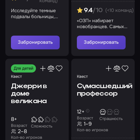
команд)
(<10 команд)
Исследуйте темные
9.4
/10
подвалы больницы,
«ОЗП» набирает
раскройте ее секреты
новобранцев. Самых
бесстрашных,
сообразительных и
Забронировать
Забронировать
нестандартно мыслящих
Для детей
Квест
Квест
Джерри в
Сумасшедший
доме
профессор
великана
12+
Возраст
8+
Страшность
1–9
Возраст
Сложность
Кол-во игроков
2–8
Кол-во игроков