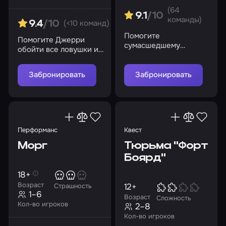
(64
9.1
/10
команды)
(<10 команд)
9.4
/10
Помогите
Помогите Джерри
сумасшедшему
обойти все ловушки и
профессору разгадать
преграды, чтобы
секреты морга
заполучить
Забронировать
Забронировать
долгожданные кусочки
сыра
Перформанс
Квест
Морг
Тюрьма "Форт
Боярд"
18+
Возраст
12+
Страшность
1–6
Возраст
Сложность
Кол-во игроков
2–8
Кол-во игроков