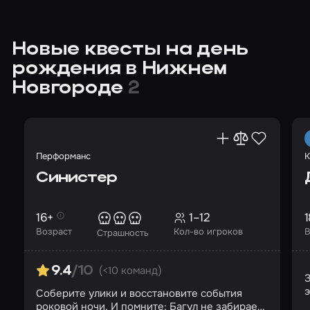
Новые квесты на день
рождения в Нижнем
Новгороде
2
Перформанс
К
Синистер
16+
1–12
1
Возраст
Кол-во игроков
В
Страшность
(<10 команд)
9.4
/10
З
Соберите улики и восстановите события
роковой ночи. И помните: Багул не забирает