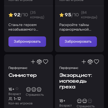
(35
(84
9.2
/10
9.5
/10
команд)
команды)
Станьте героем
Раскройте тайны
незабываемого
паранормальной
приключения и
активности
предотвратите
Забронировать
Забронировать
апокалипсис
Перформанс
Перформанс
Синистер
Экзорцист:
исповедь
греха
16+
Возраст
Страшность
1–12
18+
Кол-во игроков
Возраст
Страшность