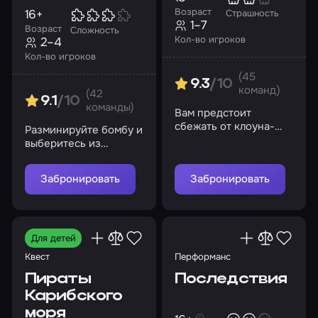
Возраст
16+
Страшность
1–7
Возраст
Сложность
Кол-во игроков
2–4
Кол-во игроков
(45
9.3
/10
команд)
(42
9.1
/10
команды)
Вам предстоит
сбежать от клоуна-
Разминируйте бомбу и
психа, который
выберитесь из
намеревается
заключения живыми
распилить вас
Забронировать
Забронировать
Для детей
Квест
Перформанс
Пираты
Последствия
Карибского
моря