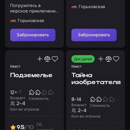
найдите путь к
Погрузитесь в
м. Горьковская
спасению
морское приключение
и раскройте тайну
м. Горьковская
ожившего корабля
Забронировать
Забронировать
Для детей
Квест
Квест
Подземелье
Тайна
изобретателя
12+
Возраст
8-14
Сложность
2–4
Возраст
Сложность
Кол-во игроков
2–4
Кол-во игроков
(16
9.5
/10
команд)