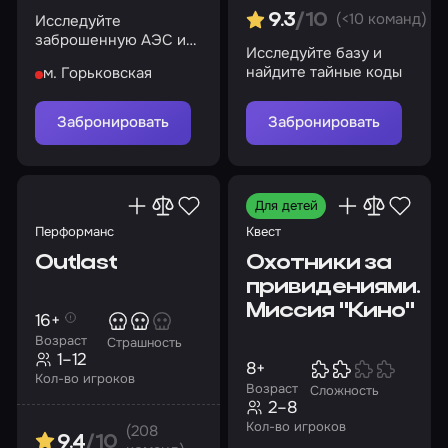
(<10 команд)
Исследуйте
9.3
/10
заброшенную АЭС и
Исследуйте базу и
раскройте ее тайны
найдите тайные коды
м. Горьковская
Забронировать
Забронировать
Для детей
Перформанс
Квест
Outlast
Охотники за
привидениями.
Миссия "Кино"
16+
Возраст
Страшность
1–12
8+
Кол-во игроков
Возраст
Сложность
2–8
Кол-во игроков
(208
9.4
/10