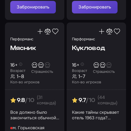
психиатрической
лечебницы
Забронировать
Забронировать
«Коллингвуд»?
Перформанс
Перформанс
Мясник
Кукловод
16+
16+
Возраст
Возраст
Страшность
Страшность
1–8
1–7
Кол-во игроков
Кол-во игроков
(31
(44
9.8
/10
9.7
/10
команда)
команды)
Все должно было
Какие тайны скрывает
закончиться обычной
отель 1963 года?
покупкой… но за
Сможете ли вы
м. Горьковская
шторой раздается
сбежать или станете