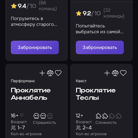
(88
9.4
/10
команд)
(32
9.2
/10
команды)
Погрузитесь в
атмосферу старого
Попытайтесь
морга, где тайны и
выбраться из самой
опасности поджидают
известной тюрьмы,
на каждом шагу
включив силу
Забронировать
Забронировать
интеллекта
Перформанс
Квест
Проклятие
Проклятие
Аннабель
Теслы
16+
12+
Возраст
Возраст
Страшность
Сложность
1–7
2–4
Кол-во игроков
Кол-во игроков