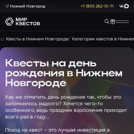
Нижний Новгород
+7 (831) 262-10-71
ВКонта
Max
Квесты в Нижнем Новгороде
Категории квестов в Нижне
Квесты на день
рождения в Нижнем
Новгороде
Как же отметить день рождения так, чтобы это
запомнилось надолго? Хочется чего-то
особенного, ведь праздник взросления приходит
всего раз в году…
Поход на квест – это лучшая инвестиция в