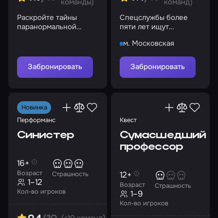
команды)
команд)
Раскройте тайны
Спецслужбы более
паранормальной
пяти лет ищут
активности
серийного убийцу, но
м. Московская
все попытки обречены
на провал…
Забронировать
Забронировать
Новинка
Перформанс
Квест
Синистер
Сумасшедший
профессор
16+
Возраст
12+
Страшность
1–12
Возраст
Страшность
Кол-во игроков
1–9
Кол-во игроков
(<10 команд)