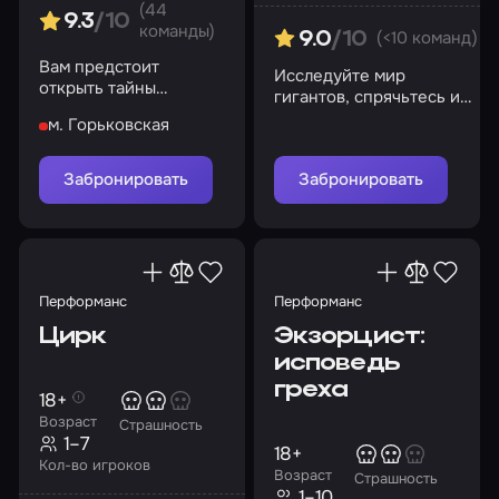
(44
9.3
/10
команды)
(<10 команд)
9.0
/10
Вам предстоит
Исследуйте мир
открыть тайны
гигантов, спрячьтесь и
прошлого
найдите сыр
м. Горьковская
Забронировать
Забронировать
Перформанс
Перформанс
Цирк
Экзорцист:
исповедь
греха
18+
Возраст
Страшность
1–7
18+
Кол-во игроков
Возраст
Страшность
1–10