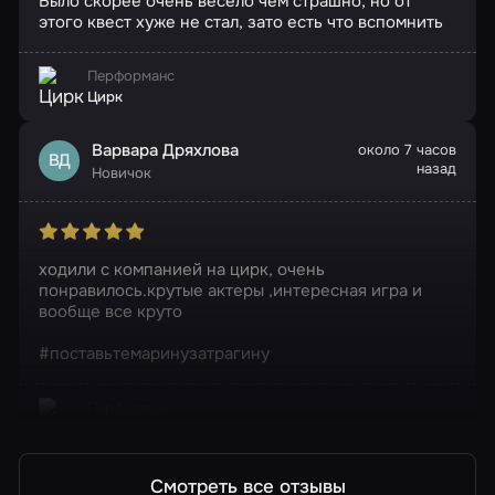
Было скорее очень весело чем страшно, но от
этого квест хуже не стал, зато есть что вспомнить
Перформанс
Цирк
Варвара Дряхлова
около 7 часов
ВД
назад
Новичок
ходили с компанией на цирк, очень
понравилось.крутые актеры ,интересная игра и
вообще все круто
#поставьтемаринузатрагину
Перформанс
Цирк
Смотреть все отзывы