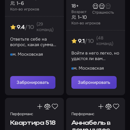
1–6
18+
Кол-во игроков
Возраст
Страшность
1–10
Кол-во игроков
(29
9.4
/10
команд)
(48
Ответьте себе на
9.1
/10
команд)
вопрос, какая сумма
денег может ставить
Войти в него легко, но
м. Московская
на кон жизнь?
удастся ли вам
выбраться оттуда?
м. Московская
Забронировать
Забронировать
Перформанс
Перформанс
Квартира 518
Аннабель в