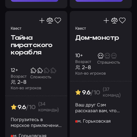
жертвами?
Квест
Квест
Тайна
Дом-монстр
пиратского
корабля
10+
Возраст
Страшность
2–8
12+
Кол-во игроков
Возраст
Сложность
2–8
Кол-во игроков
(37
9.6
/10
команд)
(34
Ваш друг Сэм
9.6
/10
команды)
рассказал вам, что
соседний дом – самое
Погрузитесь в
м. Горьковская
настоящее чудовище
морское приключение
и раскройте тайну
м. Горьковская