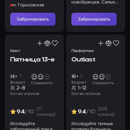
раскройте все его
новобранцев. Самых
м. Горьковская
тайны
бесстрашных,
сообразительных и
нестандартно мыслящих
Забронировать
Забронировать
Квест
Перформанс
Пятница 13-е
Outlast
14+
16+
Возраст
Возраст
Страшность
Страшность
2–8
1–12
Кол-во игроков
Кол-во игроков
(71
(208
9.4
/10
9.4
/10
команда)
команд)
Исследуйте
Исследуйте темные
заброшенный дом и
подвалы больницы,