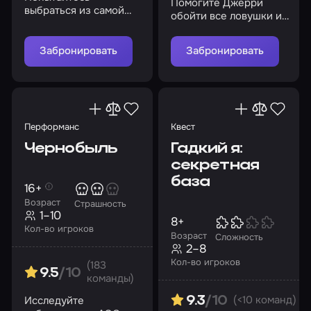
Помогите Джерри
выбраться из самой
обойти все ловушки и
известной тюрьмы,
преграды, чтобы
включив силу
заполучить
интеллекта
Забронировать
Забронировать
долгожданные кусочки
сыра
Перформанс
Квест
Чернобыль
Гадкий я:
секретная
база
16+
Возраст
Страшность
1–10
8+
Кол-во игроков
Возраст
Сложность
2–8
Кол-во игроков
(183
9.5
/10
команды)
(<10 команд)
Исследуйте
9.3
/10