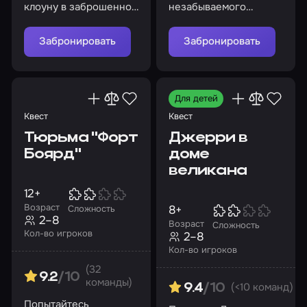
клоуну в заброшенном
незабываемого
цирке
приключения и
предотвратите
Забронировать
Забронировать
апокалипсис
Для детей
Квест
Квест
Тюрьма "Форт
Джерри в
Боярд"
доме
великана
12+
Возраст
8+
Сложность
2–8
Возраст
Сложность
Кол-во игроков
2–8
Кол-во игроков
(32
9.2
/10
команды)
(<10 команд)
9.4
/10
Попытайтесь