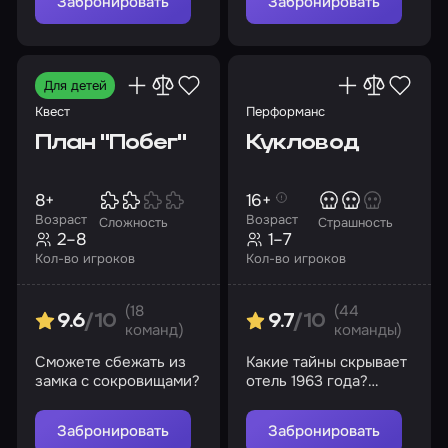
лечебницы
Забронировать
Забронировать
«Коллингвуд»?
Для детей
Квест
Перформанс
План "Побег"
Кукловод
8+
16+
Возраст
Возраст
Сложность
Страшность
2–8
1–7
Кол-во игроков
Кол-во игроков
(18
(44
9.6
/10
9.7
/10
команд)
команды)
Сможете сбежать из
Какие тайны скрывает
замка с сокровищами?
отель 1963 года?
Сможете ли вы
сбежать или станете
Забронировать
Забронировать
очередными