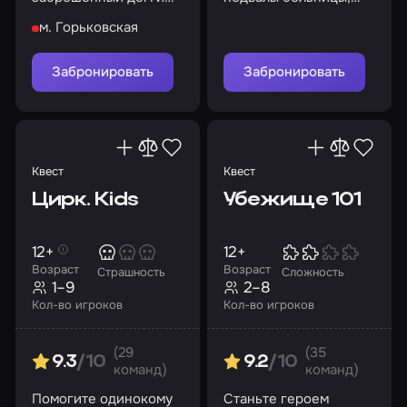
найдите путь к
раскройте ее секреты
м. Горьковская
спасению
Забронировать
Забронировать
Квест
Квест
Цирк. Kids
Убежище 101
12+
12+
Возраст
Возраст
Страшность
Сложность
1–9
2–8
Кол-во игроков
Кол-во игроков
(29
(35
9.3
/10
9.2
/10
команд)
команд)
Помогите одинокому
Станьте героем