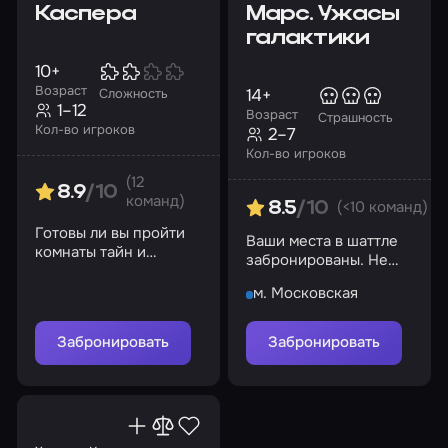
Каспера
Марс. Ужасы
галактики
10+
Возраст
14+
Сложность
1–12
Возраст
Страшность
Кол-во игроков
2–7
Кол-во игроков
(12
8.9
/10
команд)
(<10 команд)
8.5
/10
Готовы ли вы пройти
Ваши места в шаттле
комнаты тайн и
забронированы. Не
вернуть свет, музыку,
боитесь посмотреть в
смех и воспоминания?
м. Московская
глаза тому, что прячется
в тени?
Забронировать
Забронировать