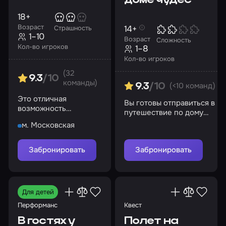
доме чудес
18+
Возраст
14+
Страшность
1–10
Возраст
Сложность
Кол-во игроков
1–8
Кол-во игроков
(32
9.3
/10
команды)
(<10 команд)
9.3
/10
Это отличная
Вы готовы отправиться в
возможность
путешествие по дому
посмотреть квартиру!
чудес и помочь
м. Московская
Аннабель?
Забронировать
Забронировать
Для детей
Перформанс
Квест
В гостях у
Полет на