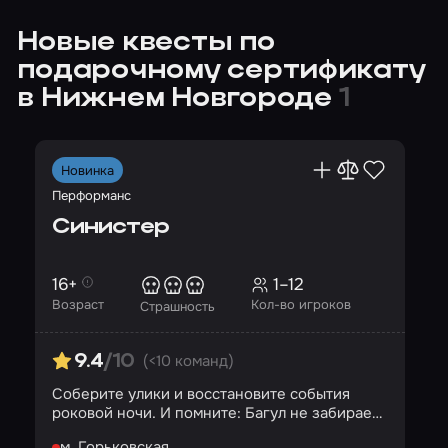
Новые квесты по
подарочному сертификату
в Нижнем Новгороде
1
Новинка
Перформанс
Синистер
16+
1–12
Возраст
Кол-во игроков
Страшность
(<10 команд)
9.4
/10
Соберите улики и восстановите события
роковой ночи. И помните: Багул не забирает
детей силой…
м. Горьковская