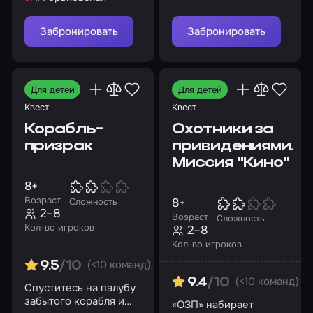
ожившего корабля
Забронировать
Забронировать
Для детей
Для детей
Квест
Квест
Корабль-
Охотники за
призрак
привидениями.
Миссия "Кино"
8+
Возраст
8+
Сложность
2–8
Возраст
Сложность
Кол-во игроков
2–8
Кол-во игроков
(<10 команд)
9.5
/10
(<10 команд)
9.4
/10
Спуститесь на палубу
забытого корабля и
«ОЗП» набирает