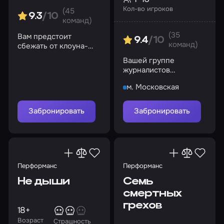
Кол-во игроков
(45
9.3
/10
команд)
(35
Вам предстоит
9.4
/10
команд)
сбежать от клоуна-
психа, который
Вашей группе
намеревается
журналистов
распилить вас
предстоит раскрыть
м. Московская
все тайны, связанные
с этим местом
Забронировать
Забронировать
Перформанс
Перформанс
Не дыши
Семь
смертных
грехов
18+
Возраст
Страшность