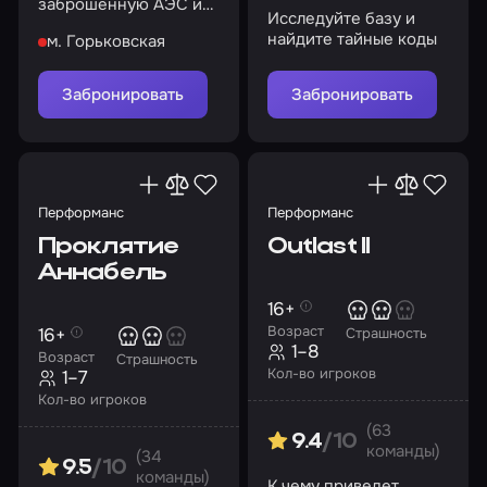
заброшенную АЭС и
Исследуйте базу и
раскройте ее тайны
найдите тайные коды
м. Горьковская
Забронировать
Забронировать
Перформанс
Перформанс
Проклятие
Outlast II
Аннабель
16+
Возраст
16+
Страшность
1–8
Возраст
Страшность
Кол-во игроков
1–7
Кол-во игроков
(63
9.4
/10
команды)
(34
9.5
/10
команды)
К чему приведет