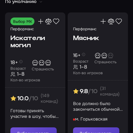
По умолчанию
Выбор МК
Перформанс
Перформанс
Искатели
Мясник
могил
16+
Возраст
18+
Страшность
1–8
Возраст
Страшность
Кол-во игроков
1–8
Кол-во игроков
(31
9.8
/10
команда)
(149
10.0
/10
команд)
Все должно было
закончиться обычной
Готовы принять
покупкой… но за
участие в шоу, чтобы
м. Горьковская
шторой раздается
узнать тайны
глухой удар
психиатрической