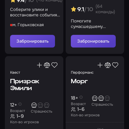
9.4
/10
(64
Соберите улики и
9.1
/10
команды)
восстановите события
роковой ночи. И
Помогите
м. Горьковская
помните: Багул не
сумасшедшему
забирает детей силой…
профессору разгадать
секреты морга
Забронировать
Забронировать
Квест
Перформанс
Призрак
Морг
Эмили
18+
Возраст
12+
Страшность
1–6
Возраст
Страшность
Кол-во игроков
1–9
Кол-во игроков