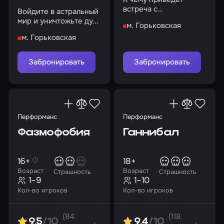
встреча с
Войдите в астральный
таинственным
мир и уничтожьте дух
м. Горьковская
пастором?
куклы или останьтесь
м. Горьковская
там навсегда…
Забронировать
Забронировать
Перформанс
Перформанс
Фазмофобия
Ганнибал
16+
18+
Возраст
Возраст
Страшность
Страшность
1–9
1–10
Кол-во игроков
Кол-во игроков
(84
(118
9.5
/10
9.4
/10