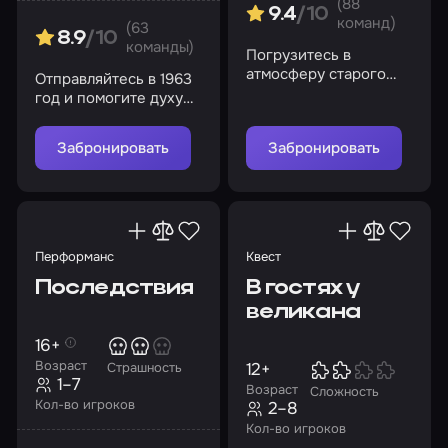
(88
9.4
/10
команд)
(63
8.9
/10
команды)
Погрузитесь в
атмосферу старого
Отправляйтесь в 1963
морга, где тайны и
год и помогите духу
опасности поджидают
Эмили найти покой
на каждом шагу
Забронировать
Забронировать
Перформанс
Квест
Последствия
В гостях у
великана
16+
Возраст
12+
Страшность
1–7
Возраст
Сложность
Кол-во игроков
2–8
Кол-во игроков