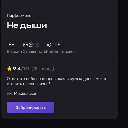
Перформанс
Не дыши
18+
1–6
Возраст
Страшность
Кол-во игроков
(29 команд)
9.4
/10
Ответьте себе на вопрос, какая сумма денег может
ставить на кон жизнь?
м. Московская
Забронировать