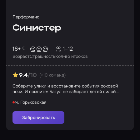
Перформанс
Синистер
16+
1–12
Возраст
Страшность
Кол-во игроков
(<10 команд)
9.4
/10
Соберите улики и восстановите события роковой
ночи. И помните: Багул не забирает детей силой…
м. Горьковская
Забронировать