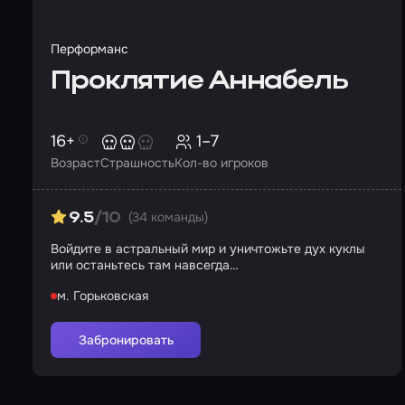
Перформанс
Проклятие Аннабель
16+
1–7
Возраст
Страшность
Кол-во игроков
(34 команды)
9.5
/10
Войдите в астральный мир и уничтожьте дух куклы
или останьтесь там навсегда…
м. Горьковская
Забронировать