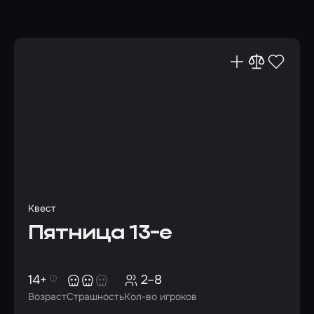
Квест
Пятница 13-е
14+
2–8
Возраст
Страшность
Кол-во игроков