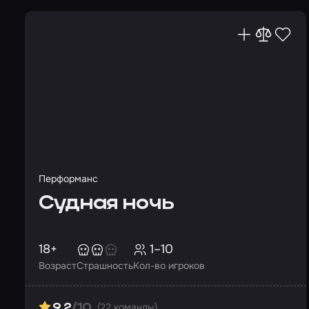
Перформанс
Судная ночь
18+
1–10
Возраст
Страшность
Кол-во игроков
(22 команды)
9.2
/10