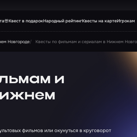
та
Квест в подарок
Народный рейтинг
Квесты на карте
Игрокам
нем Новгороде
Квесты по фильмам и сериалам в Нижнем Новг
льмам и
Нижнем
ультовых фильмов или окунуться в круговорот