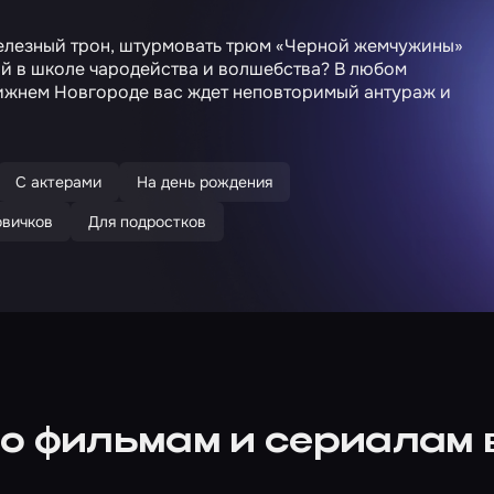
Железный трон, штурмовать трюм «Черной жемчужины»
ий в школе чародейства и волшебства? В любом
Нижнем Новгороде вас ждет неповторимый антураж и
С актерами
На день рождения
овичков
Для подростков
о фильмам и сериалам