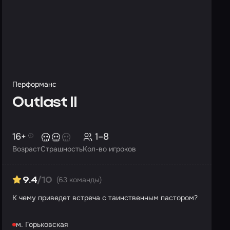
Перформанс
Outlast II
16+
1–8
Возраст
Страшность
Кол-во игроков
(63 команды)
9.4
/10
К чему приведет встреча с таинственным пастором?
м. Горьковская