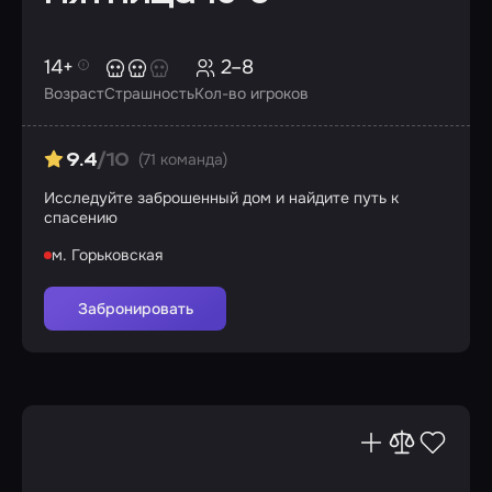
14+
2–8
Возраст
Страшность
Кол-во игроков
(71 команда)
9.4
/10
Исследуйте заброшенный дом и найдите путь к
спасению
м. Горьковская
Забронировать