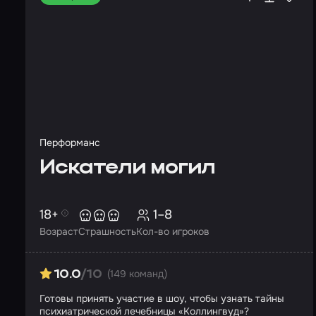
Перформанс
Искатели могил
18+
1–8
Возраст
Страшность
Кол-во игроков
(149 команд)
10.0
/10
Готовы принять участие в шоу, чтобы узнать тайны
психиатрической лечебницы «Коллингвуд»?