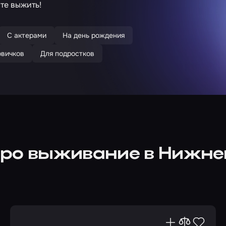
те выжить!
С актерами
На день рождения
овичков
Для подростков
про выживание в Нижне