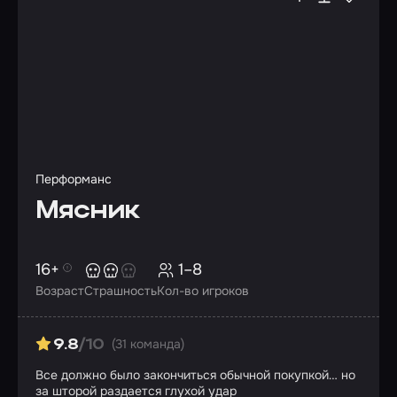
Перформанс
Мясник
16+
1–8
Возраст
Страшность
Кол-во игроков
(31 команда)
9.8
/10
Все должно было закончиться обычной покупкой… но
за шторой раздается глухой удар