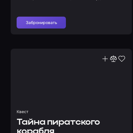
Забронировать
Квест
Тайна пиратского
корабля