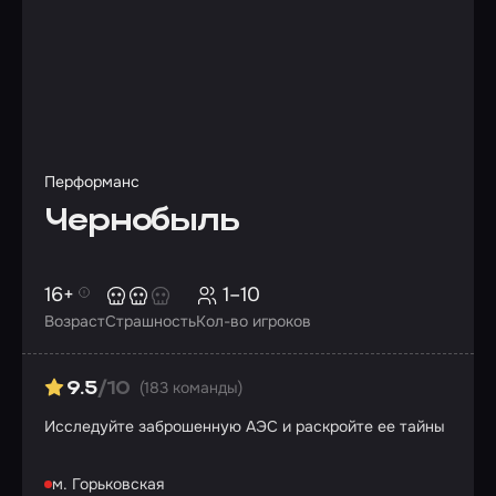
Перформанс
Чернобыль
16+
1–10
Возраст
Страшность
Кол-во игроков
(183 команды)
9.5
/10
Исследуйте заброшенную АЭС и раскройте ее тайны
м. Горьковская