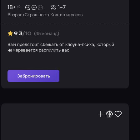
18+
1–7
Возраст
Страшность
Кол-во игроков
(45 команд)
9.3
/10
Вам предстоит сбежать от клоуна-психа, который
намеревается распилить вас
Забронировать