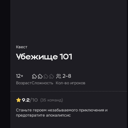
Квест
Убежище 101
12+
2–8
Возраст
Сложность
Кол-во игроков
(35 команд)
9.2
/10
Станьте героем незабываемого приключения и
предотвратите апокалипсис