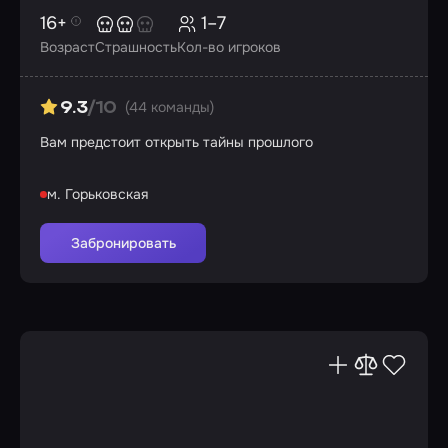
16+
1–7
Возраст
Страшность
Кол-во игроков
(44 команды)
9.3
/10
Вам предстоит открыть тайны прошлого
м. Горьковская
Забронировать