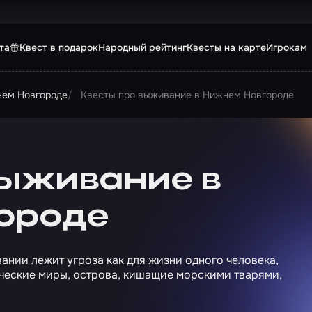
та
Квест в подарок
Народный рейтинг
Квесты на карте
Игрокам
нем Новгороде
Квесты про выживание в Нижнем Новгороде
выживание в
ороде
ании лежит угроза как для жизни одного человека,
ические миры, острова, кишащие морскими тварями,