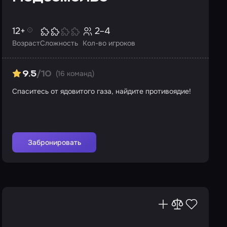
12+
2–4
Возраст
Сложность
Кол-во игроков
(16 команд)
9.5
/10
Спаситесь от ядовитого газа, найдите противоядие!
Забронировать