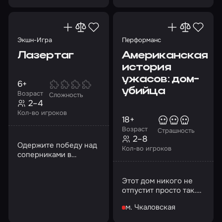
Экшн-Игра
Перформанс
Лазертаг
Американская
история
ужасов: дом-
6+
убийца
Возраст
Сложность
2–4
Кол-во игроков
18+
Возраст
Страшность
2–8
Одержите победу над
Кол-во игроков
соперниками в
непростом бою
Этот дом никого не
отпустит просто так.
Сумеете ли вы
м. Чкаловская
договориться с ним?