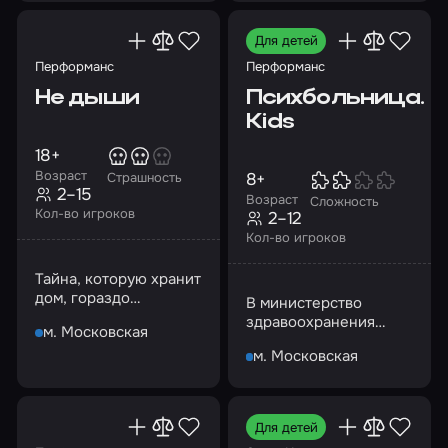
Для детей
Перформанс
Перформанс
Не дыши
Психбольница.
Kids
18+
Возраст
8+
Страшность
2–15
Возраст
Сложность
Кол-во игроков
2–12
Кол-во игроков
Тайна, которую хранит
дом, гораздо
В министерство
страшнее, чем вы
здравоохранения
м. Московская
можете себе
поступила очередная
представить
м. Московская
жалоба на
психиатрическую
больницу
Для детей