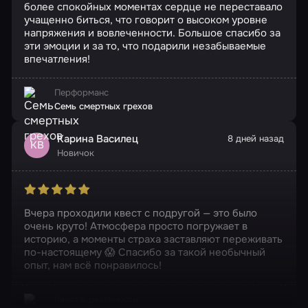
более спокойных моментах сердце не переставало
учащенно биться, что говорит о высоком уровне
напряжения и вовлеченности. Большое спасибо за
эти эмоции и за то, что подарили незабываемые
впечатления!
Перформанс
Семь смертных грехов
Карина Василец
8 дней назад
КВ
Новичок
Вчера проходили квест с подругой — это было
очень круто! Атмосфера просто погружает в
историю, а моменты страха заставляют переживать
по-настоящему 😱 Спасибо за такой необычный
опыт, нам всё понравилось!
Квест в реальности