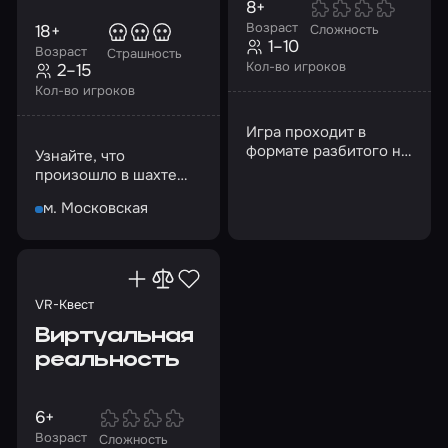
8+
Возраст
18+
Сложность
1–10
Возраст
Страшность
Кол-во игроков
2–15
Кол-во игроков
Игра проходит в
формате разбитого на
Узнайте, что
несколько раундов
произошло в шахте
матча между двумя
перед обвалом
командами
м. Московская
VR-Квест
Виртуальная
реальность
6+
Возраст
Сложность