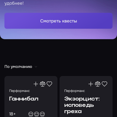
удобнее!
Смотреть квесты
По умолчанию
Перформанс
Перформанс
Ганнибал
Экзорцист:
исповедь
греха
18+