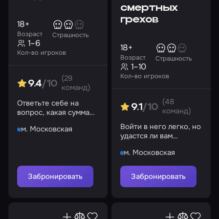
смертных
грехов
18+
Возраст
Страшность
1–6
18+
Кол-во игроков
Возраст
Страшность
1–10
Кол-во игроков
(29
9.4
/10
команд)
(48
Ответьте себе на
9.1
/10
команд)
вопрос, какая сумма
денег может ставить
Войти в него легко, но
м. Московская
на кон жизнь?
удастся ли вам
выбраться оттуда?
м. Московская
Забронировать
Забронировать