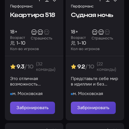
Перформанс
Перформанс
Квартира 518
Судная ночь
18+
18+
Возраст
Возраст
Страшность
Страшность
1–10
1–10
Кол-во игроков
Кол-во игроков
(32
(22
9.3
/10
9.2
/10
команды)
команды)
Это отличная
Представьте себе мир
возможность
в идиллии и без
посмотреть квартиру!
преступности, злобы и
м. Московская
м. Московская
недоверия, но что за
этим стоит?
Забронировать
Забронировать