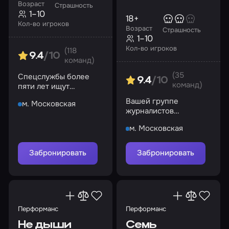
Возраст
Страшность
1–10
18+
Кол-во игроков
Возраст
Страшность
1–10
Кол-во игроков
(118
9.4
/10
команд)
(35
Спецслужбы более
9.4
/10
команд)
пяти лет ищут
серийного убийцу, но
Вашей группе
м. Московская
все попытки обречены
журналистов
на провал…
предстоит раскрыть
м. Московская
все тайны, связанные
с этим местом
Забронировать
Забронировать
Перформанс
Перформанс
Не дыши
Семь