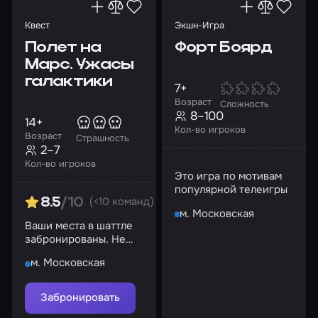
Квест
Экшн-Игра
Полет на
Форт Боярд
Марс. Ужасы
галактики
7+
Возраст
Сложность
8–100
14+
Кол-во игроков
Возраст
Страшность
2–7
Кол-во игроков
Это игра по мотивам
популярной телеигры
(<10 команд)
8.5
/10
м. Московская
Ваши места в шаттле
забронированы. Не
боитесь посмотреть в
м. Московская
глаза тому, что прячется
в тени?
Забронировать