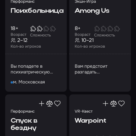
Перформанс
Экшн-Игра
Психбольница
Among Us
18+
8+
Возраст
Возраст
Сложность
Сложность
2–12
10–21
Кол-во игроков
Кол-во игроков
Вы попадете в
Вам предстоит
психиатрическую
разгадать
лечебницу, которая
головоломки,
м. Московская
находится далеко в
починить космический
глуши
корабль и вычислить
предателя
Перформанс
VR-Квест
Спуск в
Warpoint
бездну