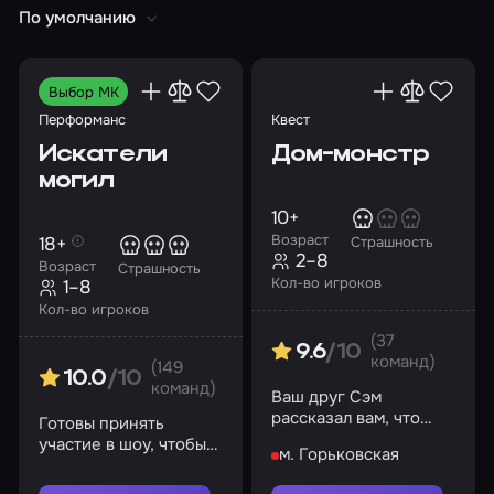
По умолчанию
Выбор МК
Перформанс
Квест
Искатели
Дом-монстр
могил
10+
Возраст
18+
Страшность
2–8
Возраст
Страшность
Кол-во игроков
1–8
Кол-во игроков
(37
9.6
/10
команд)
(149
10.0
/10
команд)
Ваш друг Сэм
рассказал вам, что
Готовы принять
соседний дом – самое
участие в шоу, чтобы
м. Горьковская
настоящее чудовище
узнать тайны
психиатрической