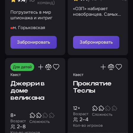
9.4
/10
команд)
«ОЗП» набирает
Погрузитесь в мир
новобранцев. Самых
шпионажа и интриг
бесстрашных,
сообразительных и
м. Горьковская
нестандартно мыслящих
Забронировать
Забронировать
Для детей
Квест
Квест
Джерри в
Проклятие
доме
Теслы
великана
12+
Возраст
8+
Сложность
2–4
Возраст
Сложность
Кол-во игроков
2–8
Кол-во игроков