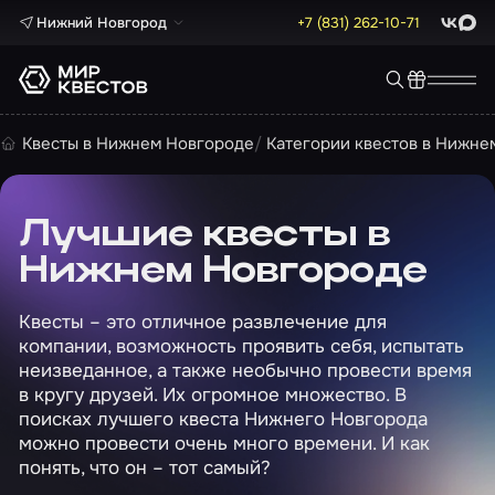
Нижний Новгород
+7 (831) 262-10-71
ВКонта
Max
Квесты в Нижнем Новгороде
Категории квестов в Нижне
Лучшие квесты в
Нижнем Новгороде
Квесты – это отличное развлечение для
компании, возможность проявить себя, испытать
неизведанное, а также необычно провести время
в кругу друзей. Их огромное множество. В
поисках лучшего квеста Нижнего Новгорода
можно провести очень много времени. И как
понять, что он – тот самый?