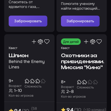
Спаситесь от
Помогите ученому
ядовитого газа,
найти недостающий
найдите противоядие!
ингредиент, чтобы
спасти мир от беды
Забронировать
Забронировать
Для детей
Квест
Квест
Шпион
Охотники за
Behind the Enemy
привидениями.
Lines
Миссия "Кино"
9+
8+
Возраст
Сложность
Возраст
Сложность
1–10
2–8
Кол-во игроков
Кол-во игроков
(58
(<10 команд)
9.4
/10