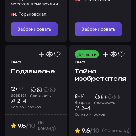
спасению
морское приключение
и раскройте тайну
м. Горьковская
ожившего корабля
Забронировать
Забронировать
Для детей
Квест
Квест
Подземелье
Тайна
изобретателя
12+
Возраст
8-14
Сложность
2–4
Возраст
Сложность
Кол-во игроков
2–4
Кол-во игроков
(16
9.5
/10
команд)
(<10 команд)
9.6
/10