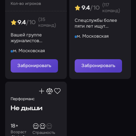
Кол-во игроков
(117
9.4
/10
команд)
(35
Спецслужбы более
9.4
/10
команд)
пяти лет ищут
серийного убийцу, но
Вашей группе
м. Московская
все попытки обречены
журналистов
на провал…
предстоит раскрыть
м. Московская
все тайны, связанные
с этим местом
Забронировать
Забронировать
Перформанс
Не дыши
18+
Возраст
Страшность