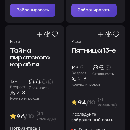
Забронировать
Забронировать
Квест
Квест
Тайна
Пятница 13-е
пиратского
корабля
14+
Возраст
Страшность
2–8
12+
Кол-во игроков
Возраст
Сложность
2–8
Кол-во игроков
(71
9.4
/10
команда)
(34
Исследуйте
9.6
/10
команды)
заброшенный дом и
найдите путь к
Погрузитесь в
м. Горьковская