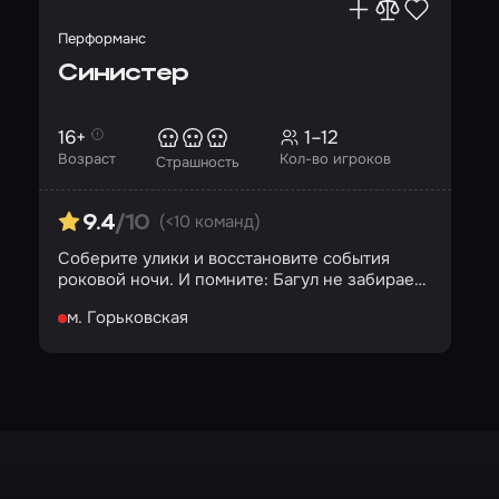
Перформанс
Синистер
16+
1–12
Возраст
Кол-во игроков
Страшность
(<10 команд)
9.4
/10
Соберите улики и восстановите события
роковой ночи. И помните: Багул не забирает
детей силой…
м. Горьковская