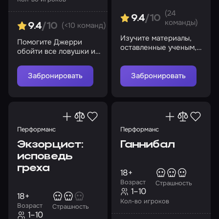
(24
9.4
/10
команды)
(<10 команд)
9.4
/10
Изучите материалы,
Помогите Джерри
оставленные ученым,
обойти все ловушки и
и найдите потерянные
преграды, чтобы
чертежи до прихода
заполучить
спецслужб
Забронировать
Забронировать
долгожданные кусочки
сыра
Перформанс
Перформанс
Экзорцист:
Ганнибал
исповедь
греха
18+
Возраст
Страшность
1–10
18+
Кол-во игроков
Возраст
Страшность
1–10