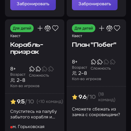
лечебницы
Забронировать
Забронировать
«Коллингвуд»?
Для детей
Для детей
Квест
Квест
Корабль-
План "Побег"
призрак
8+
Возраст
8+
Сложность
2–8
Возраст
Сложность
Кол-во игроков
2–8
Кол-во игроков
(18
9.6
/10
команд)
(<10 команд)
9.5
/10
Сможете сбежать из
Спуститесь на палубу
замка с сокровищами?
забытого корабля и
раскройте все его
м. Горьковская
тайны