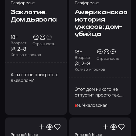
Перформанс
Перформанс
Заклятие.
Американская
Дом дьявола
история
ужасов: дом-
убийца
18+
Возраст
Страшность
2–8
18+
Кол-во игроков
Возраст
Страшность
2–8
Кол-во игроков
А ты готов поиграть с
дьяволом?
Этот дом никого не
отпустит просто так.
Сумеете ли вы
м. Чкаловская
договориться с ним?
Ролевой Квест
Ролевой Квест