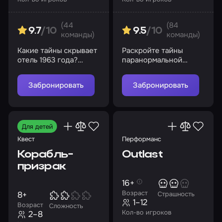
(44
(84
9.7
/10
9.5
/10
команды)
команды)
Какие тайны скрывает
Раскройте тайны
отель 1963 года?
паранормальной
Сможете ли вы
активности
сбежать или станете
Забронировать
Забронировать
очередными
жертвами?
Для детей
Квест
Перформанс
Корабль-
Outlast
призрак
16+
Возраст
8+
Страшность
1–12
Возраст
Сложность
Кол-во игроков
2–8