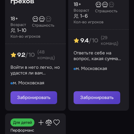
грехов
18+
Возраст
Страшность
1–6
18+
Кол-во игроков
Возраст
Страшность
1–10
Кол-во игроков
(29
9.4
/10
команд)
(48
Ответьте себе на
9.2
/10
команд)
вопрос, какая сумма
денег может ставить
Войти в него легко, но
м. Московская
на кон жизнь?
удастся ли вам
выбраться оттуда?
м. Московская
Забронировать
Забронировать
Для детей
Перформанс