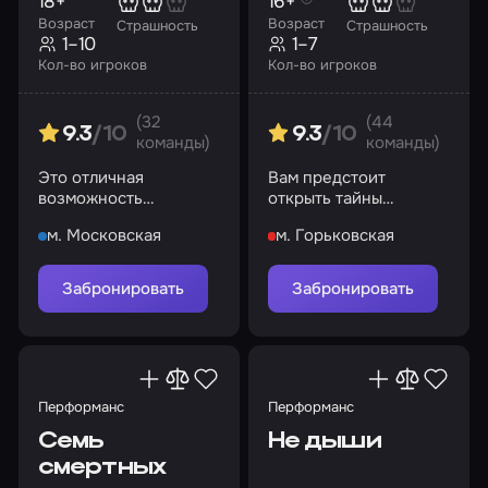
18+
16+
Возраст
Возраст
Страшность
Страшность
1–10
1–7
Кол-во игроков
Кол-во игроков
(32
(44
9.3
/10
9.3
/10
команды)
команды)
Это отличная
Вам предстоит
возможность
открыть тайны
посмотреть квартиру!
прошлого
м. Московская
м. Горьковская
Забронировать
Забронировать
Перформанс
Перформанс
Семь
Не дыши
смертных