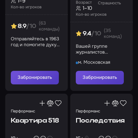
1–9
Возраст
Страшность
Кол-во игроков
1–10
Кол-во игроков
(63
8.9
/10
команды)
(35
9.4
/10
команд)
Отправляйтесь в 1963
год и помогите духу
Вашей группе
Эмили найти покой
журналистов
предстоит раскрыть
м. Московская
все тайны, связанные
с этим местом
Забронировать
Забронировать
Перформанс
Перформанс
Квартира 518
Последствия