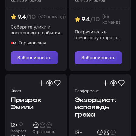
Кол-во игроков
Кол-во игроков
(88
(<10 команд)
9.4
/10
9.4
/10
команд)
Соберите улики и
Погрузитесь в
восстановите события
атмосферу старого
роковой ночи. И
м. Горьковская
морга, где тайны и
помните: Багул не
опасности поджидают
забирает детей силой…
на каждом шагу
Забронировать
Забронировать
Квест
Перформанс
Призрак
Экзорцист:
Эмили
исповедь
греха
12+
Возраст
18+
Страшность