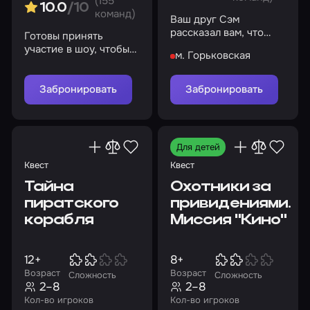
(155
10.0
/10
команд)
Ваш друг Сэм
рассказал вам, что
Готовы принять
соседний дом – самое
участие в шоу, чтобы
м. Горьковская
настоящее чудовище
узнать тайны
психиатрической
лечебницы
Забронировать
Забронировать
«Коллингвуд»?
Для детей
Квест
Квест
Тайна
Охотники за
пиратского
привидениями.
корабля
Миссия "Кино"
12+
8+
Возраст
Возраст
Сложность
Сложность
2–8
2–8
Кол-во игроков
Кол-во игроков