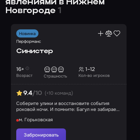
явлениями в Нижнем
Новгороде
1
Новинка
Перформанс
Синистер
16+
1–12
Возраст
Кол-во игроков
Страшность
(<10 команд)
9.4
/10
Соберите улики и восстановите события
роковой ночи. И помните: Багул не забирает
детей силой…
м. Горьковская
Забронировать