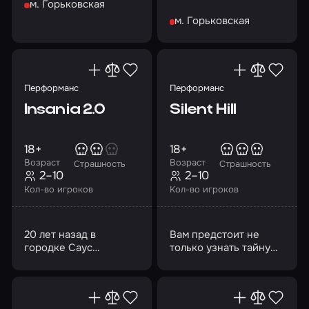
м. Горьковская
сокровенные желания
м. Горьковская
Перформанс
Перформанс
Insania 2.0
Silent Hill
18+
18+
Возраст
Возраст
Страшность
Страшность
2–10
2–10
Кол-во игроков
Кол-во игроков
20 лет назад в
Вам предстоит не
городке Саус
только узнать тайну
Эшфилд, в доме №
этого города, но
302, произошло
постараться выжить
кровавое убийство