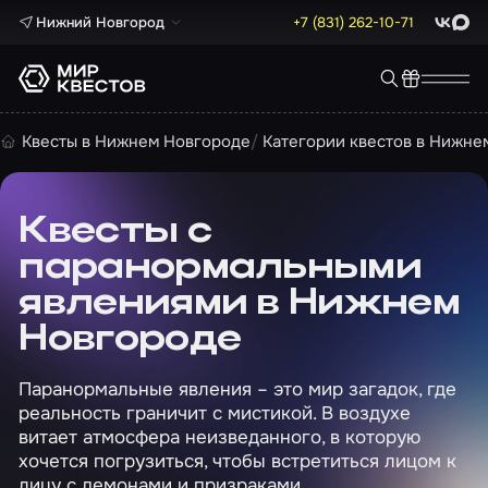
Нижний Новгород
+7 (831) 262-10-71
ВКонта
Max
Квесты в Нижнем Новгороде
Категории квестов в Нижне
Квесты с
паранормальными
явлениями в Нижнем
Новгороде
Паранормальные явления – это мир загадок, где
реальность граничит с мистикой. В воздухе
витает атмосфера неизведанного, в которую
хочется погрузиться, чтобы встретиться лицом к
лицу с демонами и призраками.