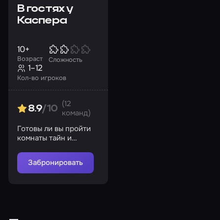
В гостях у
Каспера
10+
Возраст
Сложность
1–12
Кол-во игроков
(12
8.9
/10
команд)
Готовы ли вы пройти
комнаты тайн и
вернуть свет, музыку,
смех и воспоминания?
Забронировать