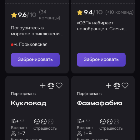
(34
(<10 команд)
9.4
/10
9.6
/10
команды)
«ОЗП» набирает
Погрузитесь в
новобранцев. Самых
морское приключение
бесстрашных,
и раскройте тайну
сообразительных и
м. Горьковская
ожившего корабля
нестандартно мыслящих
Забронировать
Забронировать
Перформанс
Перформанс
Кукловод
Фазмофобия
16+
16+
Возраст
Возраст
Страшность
Страшность
1–7
1–9
Кол-во игроков
Кол-во игроков