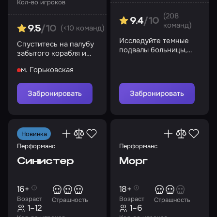
Кол-во игроков
(208
9.4
/10
команд)
(<10 команд)
9.5
/10
Исследуйте темные
Спуститесь на палубу
подвалы больницы,
забытого корабля и
раскройте ее секреты
раскройте все его
м. Горьковская
тайны
Забронировать
Забронировать
Новинка
Перформанс
Перформанс
Синистер
Морг
16+
18+
Возраст
Возраст
Страшность
Страшность
1–12
1–6