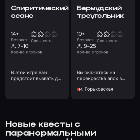
Спиритический
Бермудский
сеанс
треугольник
14+
10+
Возраст
Возраст
Сложность
Сложность
7–10
9–25
Кол-во игроков
Кол-во игроков
В этой игре вам
Вы окажетесь на
предстоит вызвать дух
перекрестке эпох в
покойного лорда и
Бермудском
м. Горьковская
пообщаться с ним
треугольнике…
Новые квесты с
паранормальными