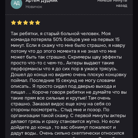
Артём Дудник
меньше минуты
АД
назад
Новичок
Так ребятки, я старый больной человек. Моя
команда потеряла 50% бойцов уже на первых 15
минут. Если я скажу что мне было страшно, я навру
потому что до этого момента я не знал что мне
может быть так страшно. Скримеры щву эффекты
просто что-то с чем-то.. Актеры выдают такие
перформансы что я до сих пор в ужасе трясусь.
Дошел до конца но видимо очень плохую концовку
поймал. Последние 15 секунд не могу словами
описать.. Я просто сидел под дверью выхода и
пищал . .. Короче говоря ребятки не думайте что вы
такие прям все сильные и крутые! Там очень
страшно. Заказал видос еще хочу на себя со
стороны посмотреть.. Стыд мне и позор. По
организации такой скажу. С первой минуты актеры
делают грязь и сразу становится жутко. Но если
дойдете до конца , то вас обнимут пожалеют и
дадут воды.. Очень сильно скептически относился