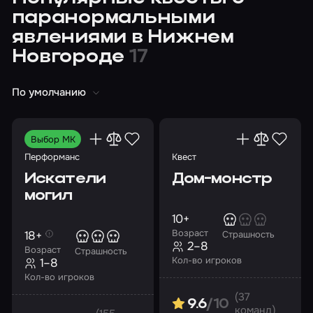
паранормальными
явлениями в Нижнем
Новгороде
17
По умолчанию
Выбор МК
Перформанс
Квест
Искатели
Дом-монстр
могил
10+
Возраст
18+
Страшность
2–8
Возраст
Страшность
Кол-во игроков
1–8
Кол-во игроков
(37
9.6
/10
команд)