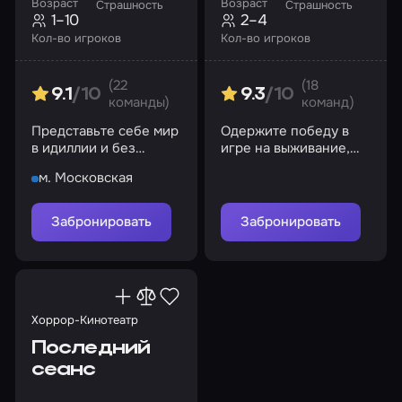
Возраст
Возраст
Страшность
Страшность
1–10
2–4
Кол-во игроков
Кол-во игроков
(22
(18
9.1
/10
9.3
/10
команды)
команд)
Представьте себе мир
Одержите победу в
в идиллии и без
игре на выживание,
преступности, злобы и
выберитесь из
м. Московская
недоверия, но что за
заключения!
этим стоит?
Забронировать
Забронировать
Хоррор-Кинотеатр
Последний
сеанс