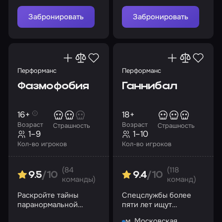
Забронировать
Забронировать
Перформанс
Перформанс
Фазмофобия
Ганнибал
16+
18+
Возраст
Возраст
Страшность
Страшность
1–9
1–10
Кол-во игроков
Кол-во игроков
(84
(118
9.5
/10
9.4
/10
команды)
команд)
Раскройте тайны
Спецслужбы более
паранормальной
пяти лет ищут
активности
серийного убийцу, но
м. Московская