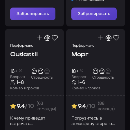
все попытки обречены
на провал…
Забронировать
Забронировать
Перформанс
Перформанс
Outlast II
Морг
16+
18+
Возраст
Возраст
Страшность
Страшность
1–8
1–6
Кол-во игроков
Кол-во игроков
(63
(88
9.4
/10
9.4
/10
команды)
команд)
К чему приведет
Погрузитесь в
встреча с
атмосферу старого
таинственным
морга, где тайны и