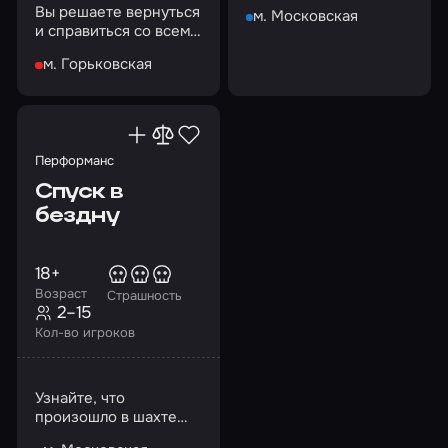
страшнее, чем вы
Вы решаете вернуться
м. Московская
можете себе
и справиться со всеми
представить
загадками этого дома
м. Горьковская
Перформанс
Спуск в
бездну
18+
Возраст
Страшность
2–15
Кол-во игроков
Узнайте, что
произошло в шахте
перед обвалом