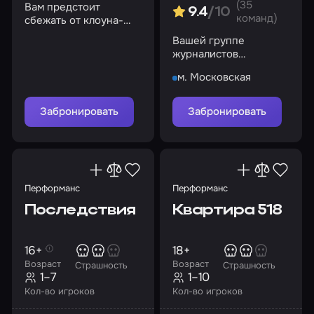
(35
Вам предстоит
9.4
/10
команд)
сбежать от клоуна-
психа, который
Вашей группе
намеревается
журналистов
распилить вас
предстоит раскрыть
м. Московская
все тайны, связанные
с этим местом
Забронировать
Забронировать
Перформанс
Перформанс
Последствия
Квартира 518
16+
18+
Возраст
Возраст
Страшность
Страшность
1–7
1–10
Кол-во игроков
Кол-во игроков