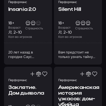
Перформанс
Перформанс
Insania 2.0
Silent Hill
18+
18+
Возраст
Возраст
Страшность
Страшность
2–10
2–10
Кол-во игроков
Кол-во игроков
20 лет назад в
Вам предстоит не
городке Саус
только узнать тайну
Эшфилд, в доме №
этого города, но
302, произошло
постараться выжить
кровавое убийство
Перформанс
Перформанс
Заклятие.
Американская
Дом дьявола
история
ужасов: дом-
убийца