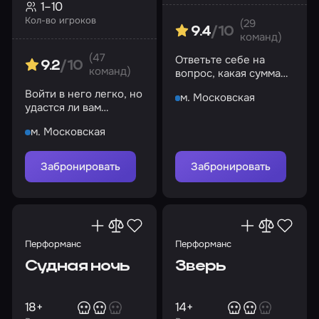
1–10
Кол-во игроков
(29
9.4
/10
команд)
(47
Ответьте себе на
9.2
/10
команд)
вопрос, какая сумма
денег может ставить
Войти в него легко, но
м. Московская
на кон жизнь?
удастся ли вам
выбраться оттуда?
м. Московская
Забронировать
Забронировать
Перформанс
Перформанс
Судная ночь
Зверь
18+
14+