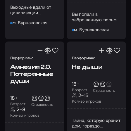
Выходные вдали от
цивилизации
Вы попали в
оказались испытанием
заброшенную тюрьму
м. Бурнаковская
Филадельфии, где
м. Бурнаковская
погибло много людей.
Найдете выход?
Перформанс
Перформанс
Амнезия 2.0.
Не дыши
Потерянные
души
18+
Возраст
Страшность
2–15
18+
Кол-во игроков
Возраст
Страшность
2–8
Кол-во игроков
Тайна, которую хранит
дом, гораздо