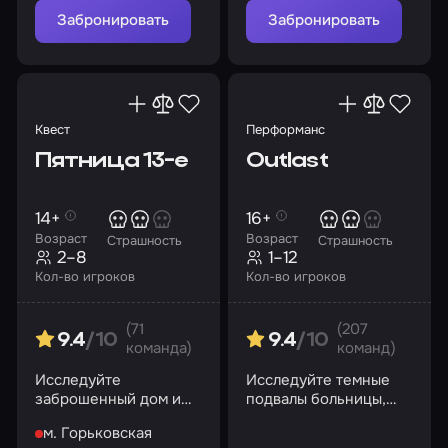
жертвами?
Забронировать
Забронировать
Квест
Перформанс
Пятница 13-е
Outlast
14+
16+
Возраст
Возраст
Страшность
Страшность
2–8
1–12
Кол-во игроков
Кол-во игроков
(71
(207
9.4
/10
9.4
/10
команда)
команд)
Исследуйте
Исследуйте темные
заброшенный дом и
подвалы больницы,
найдите путь к
раскройте ее секреты
м. Горьковская
спасению