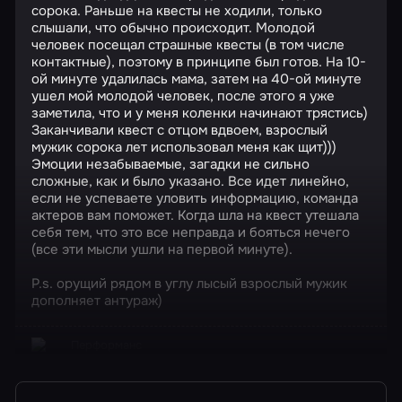
сорока. Раньше на квесты не ходили, только
слышали, что обычно происходит. Молодой
человек посещал страшные квесты (в том числе
контактные), поэтому в принципе был готов. На 10-
ой минуте удалилась мама, затем на 40-ой минуте
ушел мой молодой человек, после этого я уже
заметила, что и у меня коленки начинают трястись)
Заканчивали квест с отцом вдвоем, взрослый
мужик сорока лет использовал меня как щит)))
Эмоции незабываемые, загадки не сильно
сложные, как и было указано. Все идет линейно,
если не успеваете уловить информацию, команда
актеров вам поможет. Когда шла на квест утешала
себя тем, что это все неправда и бояться нечего
(все эти мысли ушли на первой минуте).
P.s. орущий рядом в углу лысый взрослый мужик
дополняет антураж)
Перформанс
Искатели могил