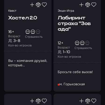
Квест
Экшн-Игра
Хостел 2.0
Лабиринт
страха "Зов
ада"
16+
Возраст
Страшность
3–8
12+
Кол-во игроков
Возраст
Страшность
1–10
Кол-во игроков
Вы – компания друзей,
которые
путешествуют по
Бросьте себе вызов!
миру. Следующий ваш
город – Братислава
м. Горьковская