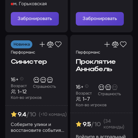
м. Горьковская
пастором?
опасности поджидают
на каждом шагу
Забронировать
Забронировать
Новинка
Перформанс
Перформанс
Синистер
Проклятие
Аннабель
16+
Возраст
16+
Страшность
1–12
Возраст
Страшность
Кол-во игроков
1–7
Кол-во игроков
(<10 команд)
9.4
/10
(34
Соберите улики и
9.5
/10
команды)
восстановите события
роковой ночи. И
Войдите в астральный