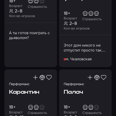
18+
Возраст
Страшность
2–8
18+
Кол-во игроков
Возраст
Страшность
2–8
Кол-во игроков
А ты готов поиграть с
дьяволом?
Этот дом никого не
отпустит просто так.
Сумеете ли вы
м. Чкаловская
договориться с ним?
Перформанс
Перформанс
Карантин
Палач
18+
18+
Возраст
Возраст
Страшность
Страшность