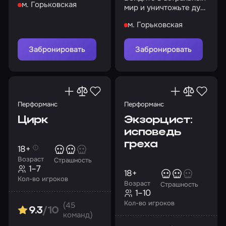
м. Горьковская
помните: Багул не
мир и уничтожьте дух
забирает детей силой…
куклы или останьтесь
м. Горьковская
там навсегда…
Забронировать
Забронировать
Перформанс
Перформанс
Цирк
Экзорцист:
исповедь
греха
18+
Возраст
Страшность
1–7
18+
Кол-во игроков
Возраст
Страшность
1–10
Кол-во игроков
(45
9.3
/10
команд)