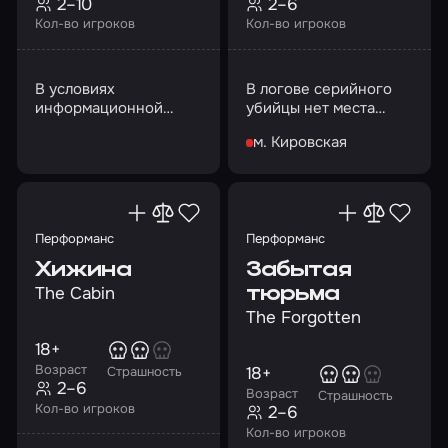
2–10
2–6
Кол-во игроков
Кол-во игроков
В условиях
В логове серийного
информационной
убийцы нет места
войны страшный вирус
замешательству. Это
м. Кировская
не только оружие, но
игра на выживание в
и угроза жизни
чистом виде
Перформанс
Перформанс
Хижина
Забытая
The Cabin
тюрьма
The Forgotten
18+
Возраст
18+
Страшность
2–6
Возраст
Страшность
Кол-во игроков
2–6
Кол-во игроков