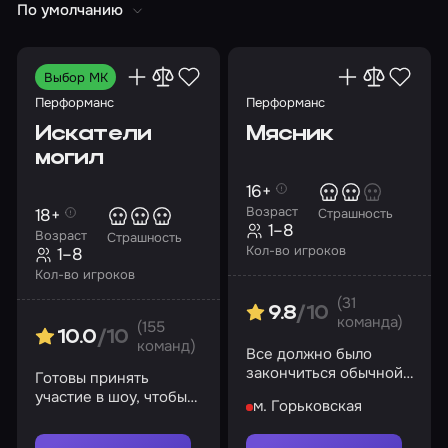
По умолчанию
Выбор МК
Перформанс
Перформанс
Искатели
Мясник
могил
16+
Возраст
18+
Страшность
1–8
Возраст
Страшность
Кол-во игроков
1–8
Кол-во игроков
(31
9.8
/10
команда)
(155
10.0
/10
команд)
Все должно было
закончиться обычной
Готовы принять
покупкой… но за
участие в шоу, чтобы
м. Горьковская
шторой раздается
узнать тайны
глухой удар
психиатрической