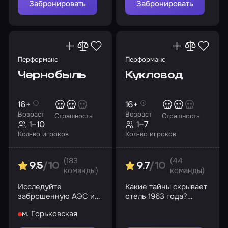
лечебницы
Забронировать
Забронировать
«Коллингвуд»?
Перформанс
Перформанс
Чернобыль
Кукловод
16+
16+
Возраст
Возраст
Страшность
Страшность
1–10
1–7
Кол-во игроков
Кол-во игроков
(183
(44
9.5
/10
9.7
/10
команды)
команды)
Исследуйте
Какие тайны скрывает
заброшенную АЭС и
отель 1963 года?
раскройте ее тайны
Сможете ли вы
м. Горьковская
сбежать или станете
очередными