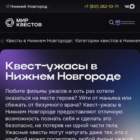
Нижний Новгород
+7 (831) 262-10-71
ВКонта
Max
Квесты в Нижнем Новгороде
Категории квестов в Нижне
Квест-ужасы в
Нижнем Новгороде
Любите фильмы ужасов и хоть раз хотели
оказаться на месте героев? Уйти от маньяка или
сбежать от безумного врача? Квест-ужасы в
Нижнем Новгороде предоставляют отличную
возможность познать себя и сделать это
безопасно, не потеряв ни одной части тела.
Ужасные квесты могут напугать даже тех, кто с
улыбкой может посмотреть любой фильм ужасов