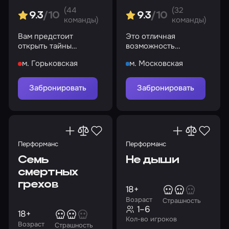
(44
(32
9.3
/10
9.3
/10
команды)
команды)
Вам предстоит
Это отличная
открыть тайны
возможность
прошлого
посмотреть квартиру!
м. Горьковская
м. Московская
Забронировать
Забронировать
Перформанс
Перформанс
Семь
Не дыши
смертных
грехов
18+
Возраст
Страшность
1–6
18+
Кол-во игроков
Возраст
Страшность