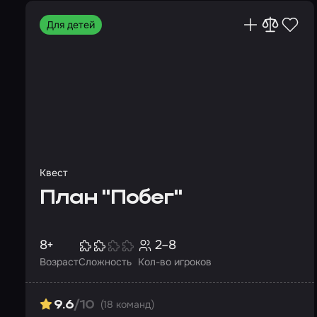
Для детей
Квест
План "Побег"
8+
2–8
Возраст
Сложность
Кол-во игроков
(18 команд)
9.6
/10