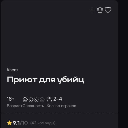
Квест
Приют для убийц
16+
2–4
Возраст
Сложность
Кол-во игроков
(42 команды)
9.1
/10