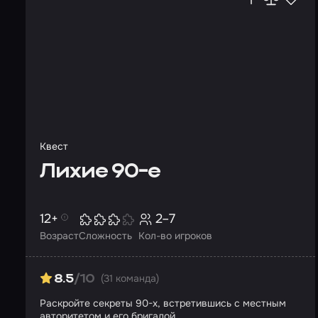
Квест
Лихие 90-е
12+
2–7
Возраст
Сложность
Кол-во игроков
(31 команда)
8.5
/10
Раскройте секреты 90-х, встретившись с местным
авторитетом и его бригадой