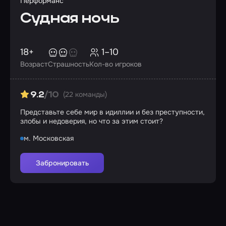
Перформанс
Судная ночь
18+
1–10
Возраст
Страшность
Кол-во игроков
(22 команды)
9.2
/10
Представьте себе мир в идиллии и без преступности,
злобы и недоверия, но что за этим стоит?
м. Московская
Забронировать