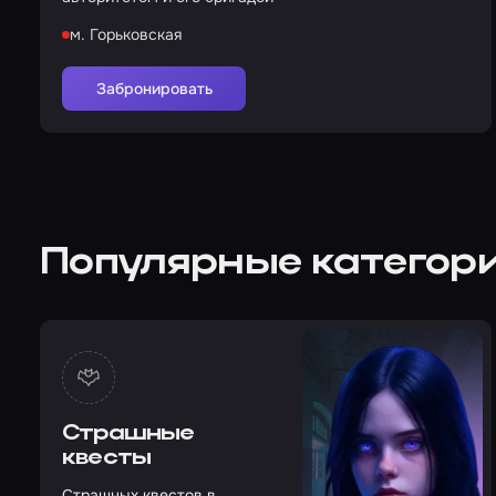
м. Горьковская
Забронировать
Популярные категори
Страшные
квесты
Страшных квестов в