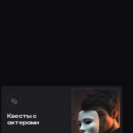
Квесты с
актерами