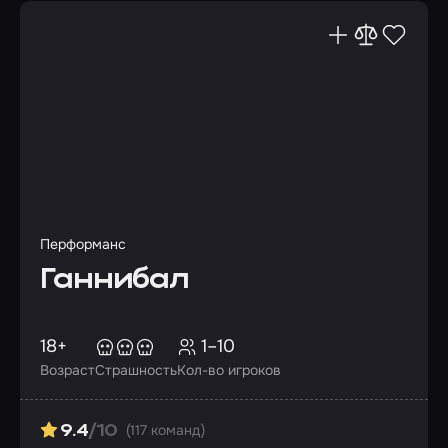
Перформанс
Ганнибал
18+
1–10
Возраст
Страшность
Кол-во игроков
(117 команд)
9.4
/10