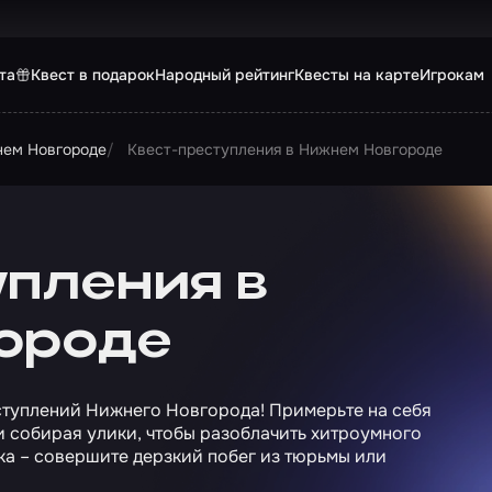
та
Квест в подарок
Народный рейтинг
Квесты на карте
Игрокам
нем Новгороде
Квест-преступления в Нижнем Новгороде
упления в
ороде
ступлений Нижнего Новгорода! Примерьте на себя
и собирая улики, чтобы разоблачить хитроумного
ка – совершите дерзкий побег из тюрьмы или