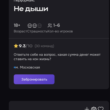
Перформанс
Не дыши
18+
1–6
Возраст
Страшность
Кол-во игроков
(30 команд)
9.3
/10
Ответьте себе на вопрос, какая сумма денег может
ставить на кон жизнь?
м. Московская
Забронировать