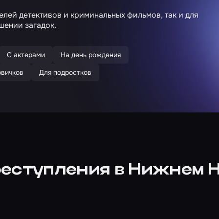
елей детективов и криминальных фильмов, так и для
ешении загадок.
С актерами
На день рождения
овичков
Для подростков
реступления в Нижнем 