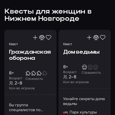
Квесты для женщин в
Нижнем Новгороде
Квест
Квест
Гражданская
Дом ведьмы
оборона
8+
Возраст
8+
Страшность
2–8
Возраст
Сложность
Кол-во игроков
2–8
Кол-во игроков
Узнайте секреты дома
ведьмы
Вы группа
специалистов по
м. Парк культуры
вскрытию замков…