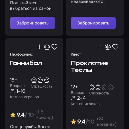
незабываемого
Попытайтесь
приключения и
выбраться из самой
предотвратите
известной тюрьмы,
апокалипсис
включив силу
Забронировать
Забронировать
интеллекта
Перформанс
Квест
Ганнибал
Проклятие
Теслы
18+
Возраст
12+
Страшность
1–10
Возраст
Сложность
Кол-во игроков
2–4
Кол-во игроков
(118
9.4
/10
команд)
(24
9.4
/10
команды)
Спецслужбы более