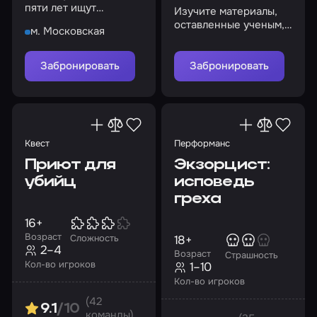
пяти лет ищут
Изучите материалы,
серийного убийцу, но
оставленные ученым,
м. Московская
все попытки обречены
и найдите потерянные
на провал…
чертежи до прихода
спецслужб
Забронировать
Забронировать
Квест
Перформанс
Приют для
Экзорцист:
убийц
исповедь
греха
16+
Возраст
18+
Сложность
2–4
Возраст
Страшность
Кол-во игроков
1–10
Кол-во игроков
(42
9.1
/10
команды)