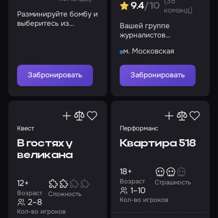
(35
9.4
/10
команд)
Разминируйте бомбу и
выберитесь из
Вашей группе
заключения живыми
журналистов
предстоит раскрыть
м. Московская
все тайны, связанные
с этим местом
Забронировать
Забронировать
Квест
Перформанс
В гостях у
Квартира 518
великана
18+
Возраст
12+
Страшность
1–10
Возраст
Сложность
Кол-во игроков
2–8
Кол-во игроков