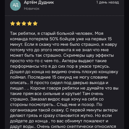
Артём Дудник
1 день назад
АД
Новичок
Так ребятки, я старый больной человек. Моя
команда потеряла 50% бойцов уже на первых 15
минут. Если я скажу что мне было страшно, я навру
потому что до этого момента я не знал что мне
может быть так страшно. Скримеры щву эффекты
просто что-то с чем-то.. Актеры выдают такие
перформансы что я до сих пор в ужасе трясусь.
Дошел до конца но видимо очень плохую концовку
поймал. Последние 15 секунд не могу словами
описать.. Я просто сидел под дверью выхода и
пищал . .. Короче говоря ребятки не думайте что вы
такие прям все сильные и крутые! Там очень
страшно. Заказал видос еще хочу на себя со
стороны посмотреть.. Стыд мне и позор. По
организации такой скажу. С первой минуты актеры
делают грязь и сразу становится жутко. Но если
дойдете до конца , то вас обнимут пожалеют и
дадут воды.. Очень сильно скептически относился