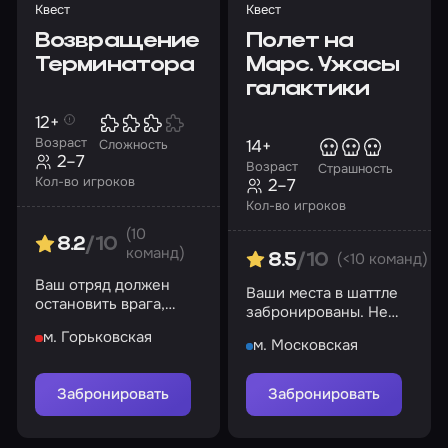
Квест
Квест
Возвращение
Полет на
Терминатора
Марс. Ужасы
галактики
12+
Возраст
14+
Сложность
2–7
Возраст
Страшность
Кол-во игроков
2–7
Кол-во игроков
(10
8.2
/10
команд)
(<10 команд)
8.5
/10
Ваш отряд должен
Ваши места в шаттле
остановить врага,
забронированы. Не
чтобы спасти будущее
боитесь посмотреть в
м. Горьковская
м. Московская
глаза тому, что прячется
в тени?
Забронировать
Забронировать