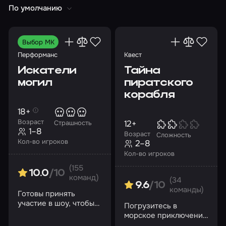
По умолчанию
Выбор МК
Перформанс
Квест
Искатели
Тайна
могил
пиратского
корабля
18+
Возраст
12+
Страшность
1–8
Возраст
Сложность
Кол-во игроков
2–8
Кол-во игроков
(155
10.0
/10
команд)
(34
9.6
/10
команды)
Готовы принять
участие в шоу, чтобы
Погрузитесь в
узнать тайны
морское приключение
психиатрической
и раскройте тайну