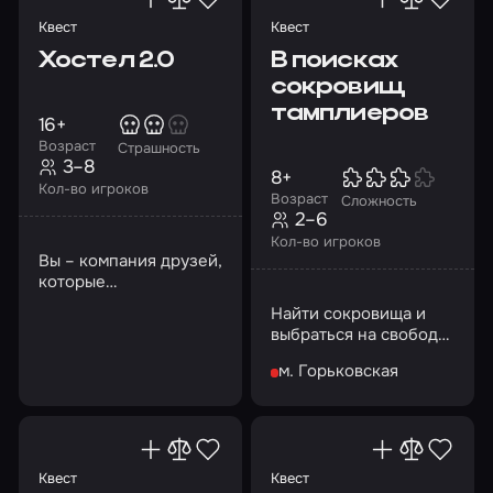
Квест
Квест
Хостел 2.0
В поисках
сокровищ
тамплиеров
16+
Возраст
Страшность
3–8
8+
Кол-во игроков
Возраст
Сложность
2–6
Кол-во игроков
Вы – компания друзей,
которые
путешествуют по
Найти сокровища и
миру. Следующий ваш
выбраться на свободу
город – Братислава
или пропасть в старых
м. Горьковская
подземельях? Выбор
за вами!
Квест
Квест