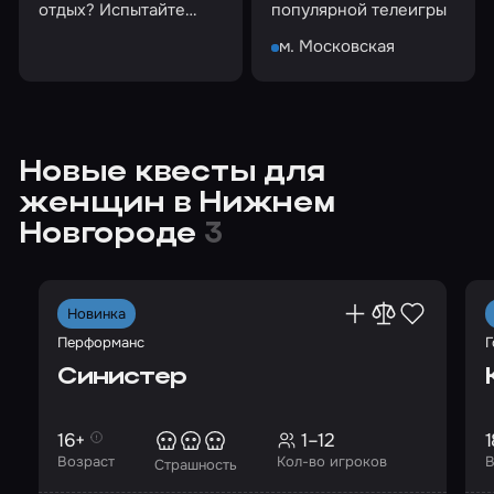
отдых? Испытайте
популярной телеигры
игры в темноте
м. Московская
Новые квесты для
женщин в Нижнем
Новгороде
3
Новинка
Перформанс
Г
Синистер
16+
1–12
1
Возраст
Кол-во игроков
В
Страшность