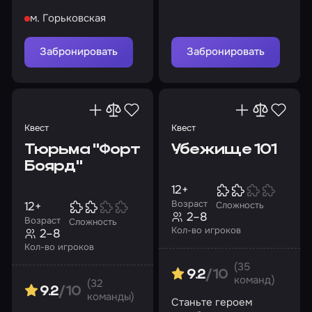
найдите путь к
найдите противоядие!
м. Горьковская
спасению
Забронировать
Забронировать
Квест
Квест
Тюрьма "Форт
Убежище 101
Боярд"
12+
Возраст
12+
Сложность
2–8
Возраст
Сложность
Кол-во игроков
2–8
Кол-во игроков
(35
9.2
/10
команд)
(32
9.2
/10
команды)
Станьте героем