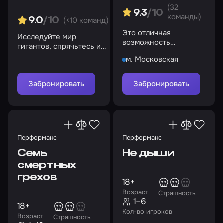
(32
9.3
/10
команды)
(<10 команд)
9.0
/10
Это отличная
Исследуйте мир
возможность
гигантов, спрячьтесь и
посмотреть квартиру!
найдите сыр
м. Московская
Забронировать
Забронировать
Перформанс
Перформанс
Семь
Не дыши
смертных
грехов
18+
Возраст
Страшность
1–6
18+
Кол-во игроков
Возраст
Страшность