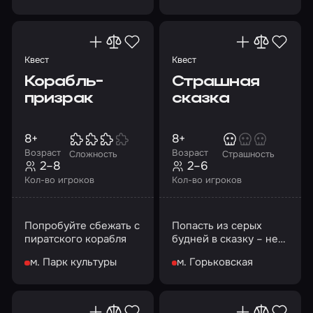
Квест
Квест
Корабль-
Страшная
призрак
сказка
8+
8+
Возраст
Возраст
Сложность
Страшность
2–8
2–6
Кол-во игроков
Кол-во игроков
Попробуйте сбежать с
Попасть из серых
пиратского корабля
будней в сказку – нет
ничего
м. Парк культуры
м. Горьковская
невозможного…