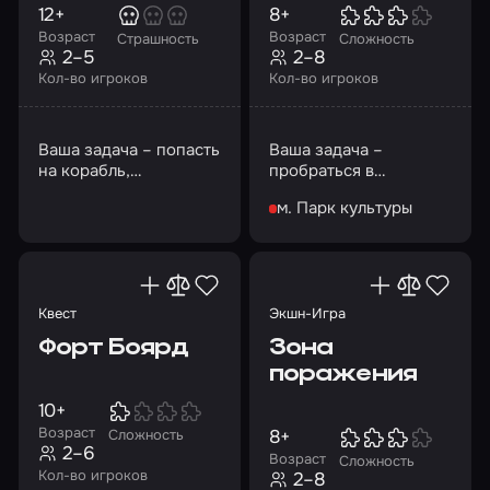
12+
8+
Возраст
Возраст
Страшность
Сложность
2–5
2–8
Кол-во игроков
Кол-во игроков
Ваша задача – попасть
Ваша задача –
на корабль,
пробраться в
определить состояние
реакторную и извлечь
м. Парк культуры
объекта и степень
батарею для ее
угрозы
ремонта
Квест
Экшн-Игра
Форт Боярд
Зона
поражения
10+
Возраст
8+
Сложность
2–6
Возраст
Сложность
Кол-во игроков
2–8