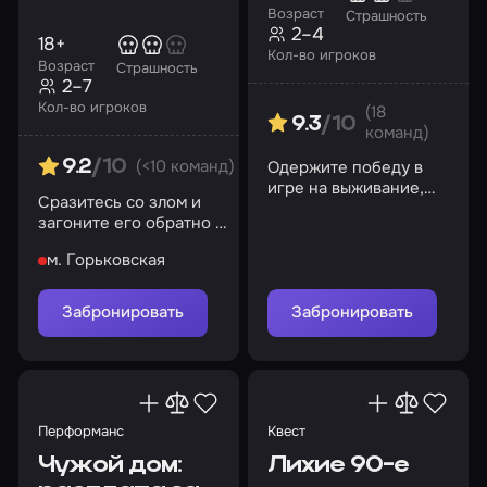
Возраст
Страшность
2–4
18+
Кол-во игроков
Возраст
Страшность
2–7
Кол-во игроков
(18
9.3
/10
команд)
(<10 команд)
Одержите победу в
9.2
/10
игре на выживание,
Сразитесь со злом и
выберитесь из
загоните его обратно в
заключения!
ад
м. Горьковская
Забронировать
Забронировать
Перформанс
Квест
Чужой дом:
Лихие 90-е