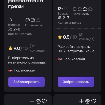
расплата за
грехи
12+
Возраст
Сложность
2–7
18+
Кол-во игроков
Возраст
Страшность
2–8
Кол-во игроков
(31
8.5
/10
команда)
(32
Раскройте секреты
9.0
/10
команды)
90-х, встретившись с
местным авторитетом
Выберитесь из
м. Горьковская
и его бригадой
незнакомого жилища
как можно скорее,
м. Горьковская
иначе все ваши тайны
станут явью
Забронировать
Забронировать