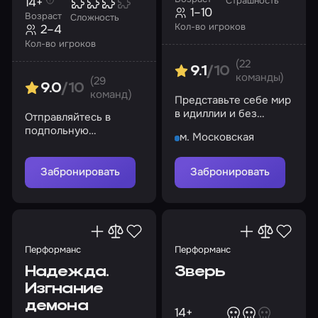
14+
Страшность
1–10
Возраст
Сложность
Кол-во игроков
2–4
Кол-во игроков
(22
9.1
/10
команды)
(29
9.0
/10
команд)
Представьте себе мир
в идиллии и без
Отправляйтесь в
преступности, злобы и
подпольную
м. Московская
недоверия, но что за
лабораторию, чтобы
этим стоит?
раскрыть секрет
вируса, угрожающего
Забронировать
Забронировать
миру
Перформанс
Перформанс
Надежда.
Зверь
Изгнание
демона
14+