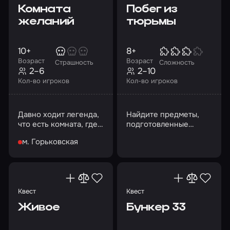
Комната
Побег из
желаний
тюрьмы
10+
8+
Возраст
Возраст
Страшность
Сложность
2–6
2–10
Кол-во игроков
Кол-во игроков
Давно ходит легенда,
Найдите предметы,
что есть комната, где
подготовленные
исполняются самые
сообщниками, и
м. Горьковская
сокровенные желания
совершите побег!
Квест
Квест
Живое
Бункер 33