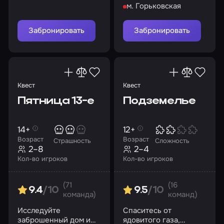
лечебницы
м. Горьковская
ожившего корабля
«Коллингвуд»?
Забронировать
Забронировать
Квест
Квест
Пятница 13-е
Подземелье
14+
12+
Возраст
Возраст
Страшность
Сложность
2–8
2–4
Кол-во игроков
Кол-во игроков
(71
(16
9.4
/10
9.5
/10
команда)
команд)
Исследуйте
Спаситесь от
заброшенный дом и
ядовитого газа,