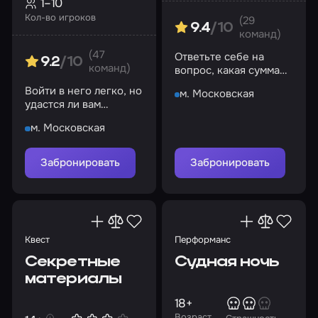
1–10
Кол-во игроков
(29
9.4
/10
команд)
(47
Ответьте себе на
9.2
/10
команд)
вопрос, какая сумма
денег может ставить
Войти в него легко, но
м. Московская
на кон жизнь?
удастся ли вам
выбраться оттуда?
м. Московская
Забронировать
Забронировать
Квест
Перформанс
Секретные
Судная ночь
материалы
18+
Возраст