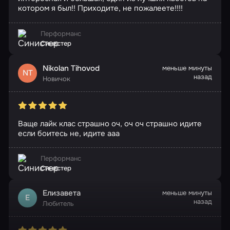
котором я был!! Приходите, не пожалеете!!!!
Перформанс
Синистер
Nikolan Tihovod
меньше минуты
NT
назад
Новичок
Ваще лайк клас страшно оч, оч оч страшно идите
если боитесь не, идите ааа
Перформанс
Синистер
Елизавета
меньше минуты
Е
назад
Любитель