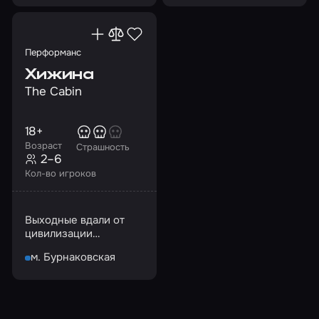
и угроза жизни
чистом виде
Перформанс
Хижина
The Cabin
18+
Возраст
Страшность
2–6
Кол-во игроков
Выходные вдали от
цивилизации
оказались испытанием
м. Бурнаковская