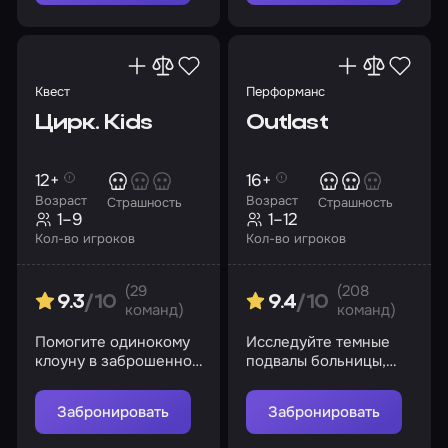
Квест
Перформанс
Цирк. Kids
Outlast
12+
16+
Возраст
Возраст
Страшность
Страшность
1–9
1–12
Кол-во игроков
Кол-во игроков
(29
(208
9.3
/10
9.4
/10
команд)
команд)
Помогите одинокому
Исследуйте темные
клоуну в заброшенном
подвалы больницы,
цирке
раскройте ее секреты
Забронировать
Забронировать