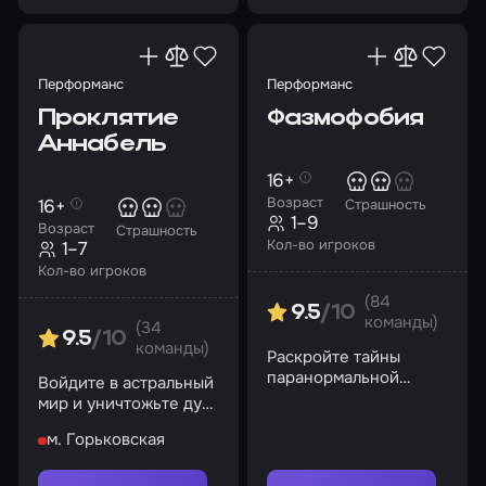
Перформанс
Перформанс
Проклятие
Фазмофобия
Аннабель
16+
Возраст
16+
Страшность
1–9
Возраст
Страшность
Кол-во игроков
1–7
Кол-во игроков
(84
9.5
/10
команды)
(34
9.5
/10
команды)
Раскройте тайны
паранормальной
Войдите в астральный
активности
мир и уничтожьте дух
куклы или останьтесь
м. Горьковская
там навсегда…