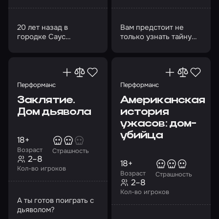
20 лет назад в
Вам предстоит не
городке Саус
только узнать тайну
Эшфилд, в доме №
этого города, но
302, произошло
постараться выжить
кровавое убийство
Перформанс
Перформанс
Заклятие.
Американская
Дом дьявола
история
ужасов: дом-
убийца
18+
Возраст
Страшность
2–8
18+
Кол-во игроков
Возраст
Страшность
2–8
Кол-во игроков
А ты готов поиграть с
дьяволом?