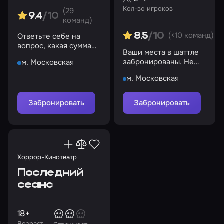
Кол-во игроков
(29
9.4
/10
команд)
(<10 команд)
Ответьте себе на
8.5
/10
вопрос, какая сумма
Ваши места в шаттле
денег может ставить
забронированы. Не
м. Московская
на кон жизнь?
боитесь посмотреть в
м. Московская
глаза тому, что прячется
в тени?
Забронировать
Забронировать
Хоррор-Кинотеатр
Последний
сеанс
18+
Возраст