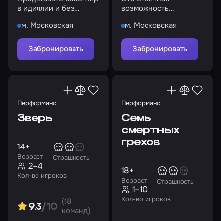
в идиллии и без
возможность
преступности, злобы и
посмотреть квартиру!
м. Московская
м. Московская
недоверия, но что за
этим стоит?
Забронировать
Забронировать
Перформанс
Перформанс
Зверь
Семь
смертных
грехов
14+
Возраст
Страшность
2–4
18+
Кол-во игроков
Возраст
Страшность
1–10
Кол-во игроков
(18
9.3
/10
команд)