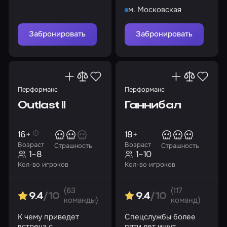
предстоит раскрыть
м. Московская
все тайны, связанные
с этим местом
Забронировать
Забронировать
Перформанс
Перформанс
Outlast II
Ганнибал
16+
18+
Возраст
Возраст
Страшность
Страшность
1–8
1–10
Кол-во игроков
Кол-во игроков
(63
(117
9.4
/10
9.4
/10
команды)
команд)
К чему приведет
Спецслужбы более
встреча с
пяти лет ищут