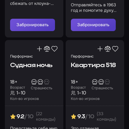
сбежать от клоуна-
Отправляйтесь в 1963
психа, который
год и помогите духу
намеревается
Эмили найти покой
распилить вас
Забронировать
Забронировать
Перформанс
Перформанс
Судная ночь
Квартира 518
18+
18+
Возраст
Возраст
Страшность
Страшность
1–10
1–10
Кол-во игроков
Кол-во игроков
(22
(33
9.2
/10
9.3
/10
команды)
команды)
Представьте себе мир
Это отличная