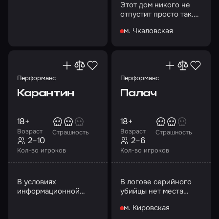
Этот дом никого не
отпустит просто так.
Сумеете ли вы
м. Чкаловская
договориться с ним?
Перформанс
Перформанс
Карантин
Палач
18+
18+
Возраст
Возраст
Страшность
Страшность
2–10
2–6
Кол-во игроков
Кол-во игроков
В условиях
В логове серийного
информационной
убийцы нет места
войны страшный вирус
замешательству. Это
м. Кировская
не только оружие, но
игра на выживание в