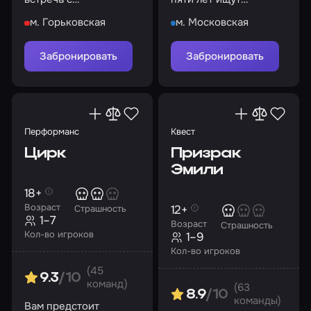
таинственным
серийного убийцу, но
м. Горьковская
м. Московская
пастором?
все попытки обречены
на провал…
Забронировать
Забронировать
Перформанс
Квест
Цирк
Призрак
Эмили
18+
Возраст
12+
Страшность
1–7
Возраст
Страшность
Кол-во игроков
1–9
Кол-во игроков
(45
9.3
/10
команд)
(63
8.9
/10
команды)
Вам предстоит