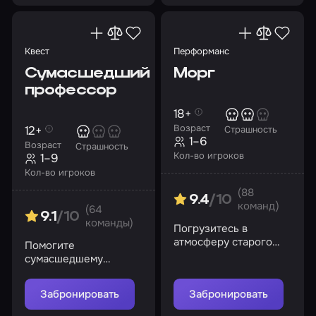
Квест
Перформанс
Сумасшедший
Морг
профессор
18+
Возраст
12+
Страшность
1–6
Возраст
Страшность
Кол-во игроков
1–9
Кол-во игроков
(88
9.4
/10
команд)
(64
9.1
/10
команды)
Погрузитесь в
атмосферу старого
Помогите
морга, где тайны и
сумасшедшему
опасности поджидают
профессору разгадать
на каждом шагу
секреты морга
Забронировать
Забронировать