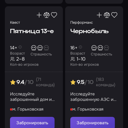
Квест
Перформанс
Пятница 13-е
Чернобыль
14+
16+
Возраст
Возраст
Страшность
Страшность
2–8
1–10
Кол-во игроков
Кол-во игроков
(71
(183
9.4
/10
9.5
/10
команда)
команды)
Исследуйте
Исследуйте
заброшенный дом и
заброшенную АЭС и
найдите путь к
раскройте ее тайны
м. Горьковская
м. Горьковская
спасению
Забронировать
Забронировать