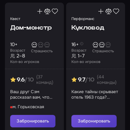
Квест
Перформанс
Дом-монстр
Кукловод
10+
16+
Возраст
Возраст
Страшность
Страшность
2–8
1–7
Кол-во игроков
Кол-во игроков
(37
(44
9.6
/10
9.7
/10
команд)
команды)
Ваш друг Сэм
Какие тайны скрывает
рассказал вам, что
отель 1963 года?
соседний дом – самое
Сможете ли вы
м. Горьковская
настоящее чудовище
сбежать или станете
очередными
жертвами?
Забронировать
Забронировать