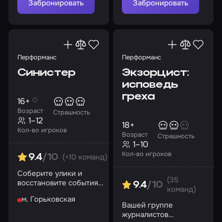
Забронировать
Забронировать
Перформанс
Перформанс
Синистер
Экзорцист:
исповедь
греха
16+
Возраст
Страшность
1–12
18+
Кол-во игроков
Возраст
Страшность
1–10
Кол-во игроков
(<10 команд)
9.4
/10
Соберите улики и
(35
восстановите события
9.4
/10
команд)
роковой ночи. И
м. Горьковская
помните: Багул не
Вашей группе
забирает детей силой…
журналистов