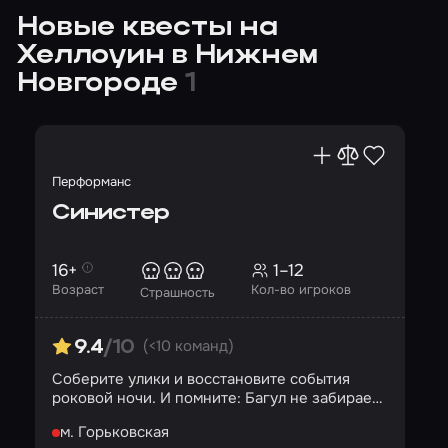
Новые квесты на
Хеллоуин в Нижнем
Новгороде
1
Перформанс
Синистер
16+
1–12
Возраст
Кол-во игроков
Страшность
(<10 команд)
9.4
/10
Соберите улики и восстановите события
роковой ночи. И помните: Багул не забирает
детей силой…
м. Горьковская