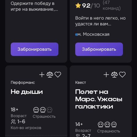
(47
Одержите победу в
9.2
/10
команд)
игре на выживание,
выберитесь из
Войти в него легко, но
заключения!
удастся ли вам
выбраться оттуда?
м. Московская
Забронировать
Забронировать
Перформанс
Квест
Не дыши
Полет на
Марс. Ужасы
галактики
18+
Возраст
Страшность
1–6
14+
Кол-во игроков
Возраст
Страшность
2–7