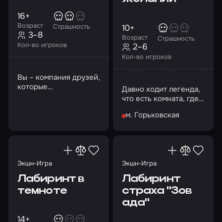
16+
Возраст
10+
Страшность
3–8
Возраст
Страшность
Кол-во игроков
2–6
Кол-во игроков
Вы – компания друзей,
которые
Давно ходит легенда,
путешествуют по
что есть комната, где
миру. Следующий ваш
исполняются самые
город – Братислава
м. Горьковская
сокровенные желания
Экшн-Игра
Экшн-Игра
Лабиринт в
Лабиринт
темноте
страха "Зов
ада"
14+