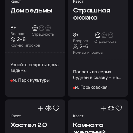
Квест
Квест
Дом ведьмы
Страшная
сказка
8+
Возраст
8+
Страшность
2–8
Возраст
Страшность
Кол-во игроков
2–6
Кол-во игроков
Узнайте секреты дома
ведьмы
Попасть из серых
будней в сказку – нет
м. Парк культуры
ничего
м. Горьковская
невозможного…
Квест
Квест
Хостел 2.0
Комната
желаний