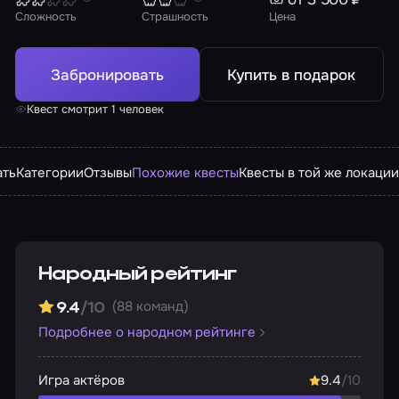
Сложность
Страшность
Цена
Забронировать
Купить в подарок
Квест смотрит 1 человек
ать
Категории
Отзывы
Похожие квесты
Квесты в той же локации
Народный рейтинг
(88 команд)
9.4
/10
Подробнее о народном рейтинге
Игра актёров
9.4
/10