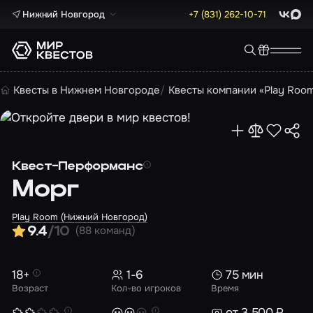
Нижний Новгород
+7 (831) 262-10-71
ВКонта
Max
Квесты в Нижнем Новгороде
Квесты компании «Play Roo
Квест-Перформанс
Морг
Play Room (Нижний Новгород)
(88 команд)
9.4
/10
18+
1-6
75 мин
Возраст
Кол-во игроков
Время
от 3 500 ₽