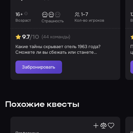
16+
1–7
1
Возраст
Кол-во игроков
В
Страшность
(44 команды)
9.7
/10
Какие тайны скрывает отель 1963 года?
П
Сможете ли вы сбежать или станете
очередными жертвами?
Забронировать
Похожие квесты