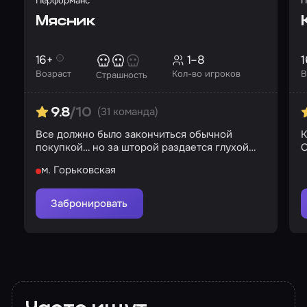
Перформанс
П
Мясник
16+
1–8
1
Возраст
Кол-во игроков
В
Страшность
(31 команда)
9.8
/10
Все должно было закончиться обычной
К
покупкой… но за шторой раздается глухой
С
удар
м. Горьковская
Забронировать