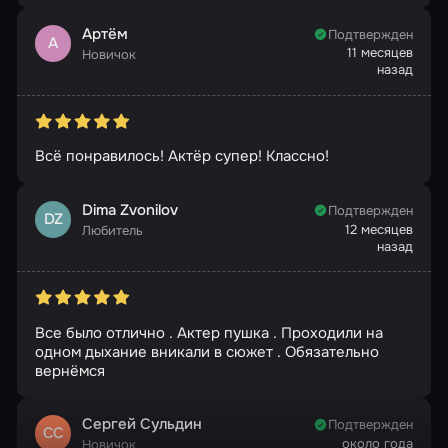
Артём
Подтвержден
А
11 месяцев
Новичок
назад
Всё понравилось! Актёр супер! Классно!
Dima Zvonilov
Подтвержден
DZ
12 месяцев
Любитель
назад
Все было отлично . Актер пушка . Проходили на
одном дыхание вникали в сюжет . Обязательно
вернёмся
Сергей Сульдин
Подтвержден
СС
около года
Новичок