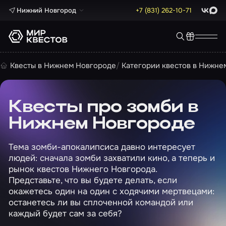
Нижний Новгород
+7 (831) 262-10-71
ВКонта
Max
Квесты в Нижнем Новгороде
Категории квестов в Нижне
Квесты про зомби в
Нижнем Новгороде
Тема зомби-апокалипсиса давно интересует
людей: сначала зомби захватили кино, а теперь и
рынок квестов Нижнего Новгорода.
Представьте, что вы будете делать, если
окажетесь один на один с ходячими мертвецами:
останетесь ли вы сплоченной командой или
каждый будет сам за себя?