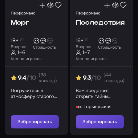
Перформанс
Перформанс
Морг
Последствия
18+
16+
Возраст
Возраст
Страшность
Страшность
1–6
1–7
Кол-во игроков
Кол-во игроков
(88
(44
9.4
/10
9.3
/10
команд)
команды)
Погрузитесь в
Вам предстоит
атмосферу старого
открыть тайны
морга, где тайны и
прошлого
м. Горьковская
опасности поджидают
на каждом шагу
Забронировать
Забронировать