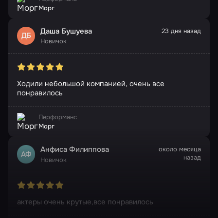
Морг
Даша Бушуева
23 дня назад
ДБ
Новичок
Ходили небольшой компанией, очень все
понравилось
Перформанс
Морг
Анфиса Филиппова
около месяца
АФ
назад
Новичок
актеры очень крутые,все понравилось