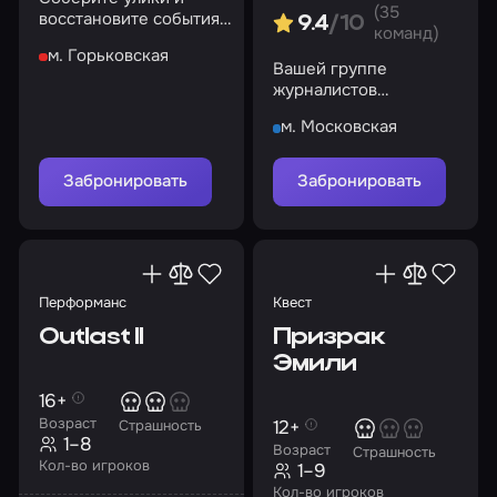
(35
восстановите события
9.4
/10
команд)
роковой ночи. И
м. Горьковская
помните: Багул не
Вашей группе
забирает детей силой…
журналистов
предстоит раскрыть
м. Московская
все тайны, связанные
с этим местом
Забронировать
Забронировать
Перформанс
Квест
Outlast II
Призрак
Эмили
16+
Возраст
12+
Страшность
1–8
Возраст
Страшность
Кол-во игроков
1–9
Кол-во игроков