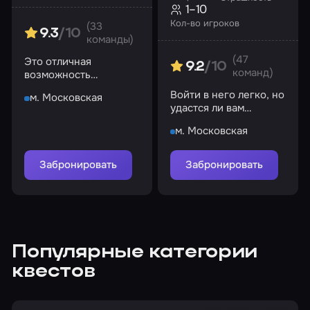
1–10
Кол-во игроков
(33
9.3
/10
команды)
(47
Это отличная
9.2
/10
команд)
возможность
посмотреть квартиру!
Войти в него легко, но
м. Московская
удастся ли вам
выбраться оттуда?
м. Московская
Забронировать
Забронировать
Популярные категории
квестов