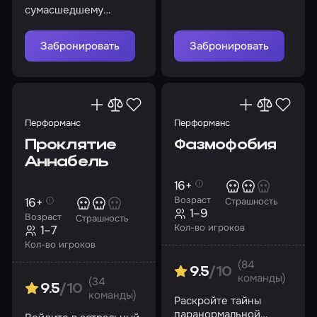
морга, где тайны и
сумасшедшему
опасности поджидают
профессору разгадать
на каждом шагу
секреты морга
Забронировать
Забронировать
Перформанс
Перформанс
Проклятие
Фазмофобия
Аннабель
16+
Возраст
16+
Страшность
1–9
Возраст
Страшность
Кол-во игроков
1–7
Кол-во игроков
(84
9.5
/10
команды)
(34
9.5
/10
команды)
Раскройте тайны
паранормальной