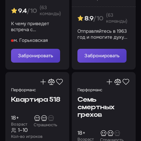
(63
9.4
/10
команды)
(63
8.9
/10
команды)
К чему приведет
встреча с
Отправляйтесь в 1963
таинственным
год и помогите духу
м. Горьковская
пастором?
Эмили найти покой
Забронировать
Забронировать
Перформанс
Перформанс
Квартира 518
Семь
смертных
грехов
18+
Возраст
Страшность
1–10
18+
Кол-во игроков
Возраст
Страшность