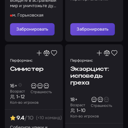
Войдите в астральный
активности
мир и уничтожьте дух
куклы или останьтесь
м. Горьковская
там навсегда…
Забронировать
Забронировать
Перформанс
Перформанс
Синистер
Экзорцист:
исповедь
греха
16+
Возраст
Страшность
1–12
18+
Кол-во игроков
Возраст
Страшность
1–10
Кол-во игроков
(<10 команд)
9.4
/10
Соберите улики и