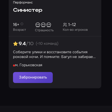
Перформанс
Синистер
16+
1–12
Возраст
Кол-во игроков
Страшность
(<10 команд)
9.4
/10
Соберите улики и восстановите события
роковой ночи. И помните: Багул не забирает
детей силой…
м. Горьковская
Забронировать