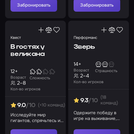
Забронировать
Забронировать
Квест
Перформанс
В гостях у
Зверь
великана
14+
Возраст
12+
Страшность
2–4
Возраст
Сложность
Кол-во игроков
2–8
Кол-во игроков
(18
9.3
/10
команд)
(<10 команд)
9.0
/10
Одержите победу в
Исследуйте мир
игре на выживание,
гигантов, спрячьтесь и
выберитесь из
найдите сыр
заключения!