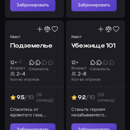
Забронировать
Забронировать
Квест
Квест
Подземелье
Убежище 101
12+
12+
Возраст
Возраст
Сложность
Сложность
2–4
2–8
Кол-во игроков
Кол-во игроков
(16
(35
9.5
/10
9.2
/10
команд)
команд)
Спаситесь от
Станьте героем
ядовитого газа,
незабываемого
найдите противоядие!
приключения и
предотвратите
Забронировать
Забронировать