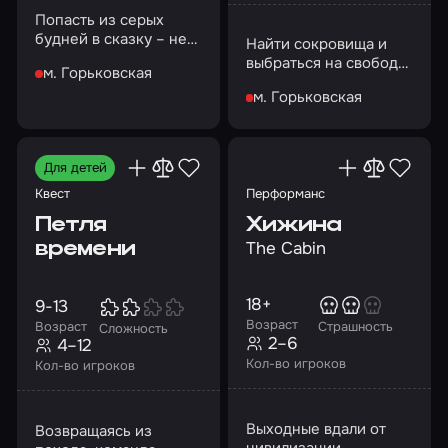
Попасть из серых
будней в сказку – нет
Найти сокровища и
ничего
выбраться на свободу
м. Горьковская
невозможного…
или пропасть в старых
м. Горьковская
подземельях? Выбор
за вами!
Для детей
Квест
Перформанс
Петля
Хижина
The Cabin
времени
18+
9-13
Возраст
Возраст
Страшность
Сложность
2–6
4–12
Кол-во игроков
Кол-во игроков
Выходные вдали от
Возвращаясь из
цивилизации