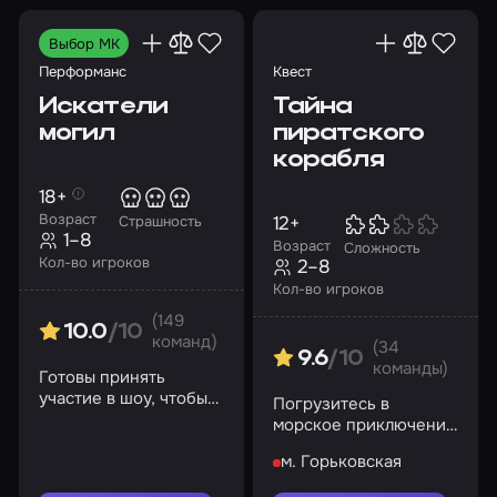
Выбор МК
Перформанс
Квест
Искатели
Тайна
могил
пиратского
корабля
18+
Возраст
12+
Страшность
1–8
Возраст
Сложность
Кол-во игроков
2–8
Кол-во игроков
(149
10.0
/10
команд)
(34
9.6
/10
команды)
Готовы принять
участие в шоу, чтобы
Погрузитесь в
узнать тайны
морское приключение
психиатрической
и раскройте тайну
лечебницы
м. Горьковская
ожившего корабля
«Коллингвуд»?