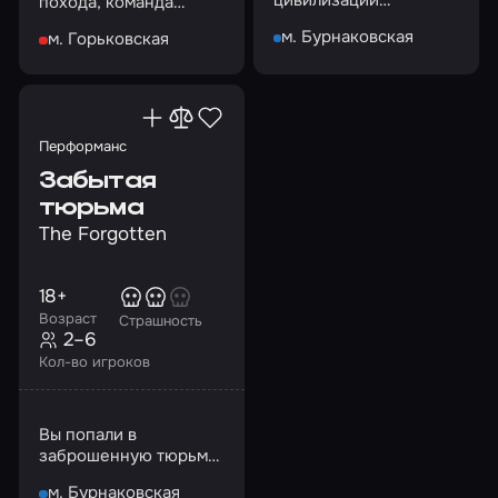
похода, команда
оказались испытанием
следопытов
м. Бурнаковская
м. Горьковская
заблудилась в тумане
и попала в далекое
прошлое
Перформанс
Забытая
тюрьма
The Forgotten
18+
Возраст
Страшность
2–6
Кол-во игроков
Вы попали в
заброшенную тюрьму
Филадельфии, где
м. Бурнаковская
погибло много людей.