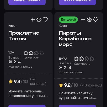
апокалипсис
Для детей
Квест
Квест
Проклятие
Пираты
Теслы
Карибского
моря
12+
Возраст
8-16
Сложность
2–4
Возраст
Сложность
Кол-во игроков
2–4
Кол-во игроков
(24
9.4
/10
команды)
(<10 команд)
9.2
/10
Изучите материалы,
Помогите капитану
оставленные ученым,
судна найти компас,
и найдите потерянные
чтобы отправиться в
чертежи до прихода
новое путешествие