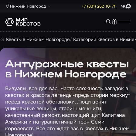
Нижний Новгород
+7 (831) 262-10-71
ВКонта
Max
Квесты в Нижнем Новгороде
Категории квестов в Нижне
Антуражные квесты
в Нижнем Новгороде
Визуалы, все для вас! Часто сложность загадок в
квестах и красота легенды-предыстории меркнут
перед красотой обстановки. Люди ценят
уникальные вещицы, старинные книги,
качественный ремонт, настоящий щит Капитана
Америки и натуралистичный трон Семи
королевств. Все это ждет вас в квестах в Нижнем
Новгороде!