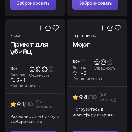
спецслужб
Забронировать
Забронировать
Квест
Перформанс
Приют для
Морг
убийц
18+
Возраст
16+
Страшность
1–6
Возраст
Сложность
Кол-во игроков
2–4
Кол-во игроков
(88
9.4
/10
команд)
(42
9.1
/10
команды)
Погрузитесь в
атмосферу старого
Разминируйте бомбу и
морга, где тайны и
выберитесь из
опасности поджидают
заключения живыми
на каждом шагу