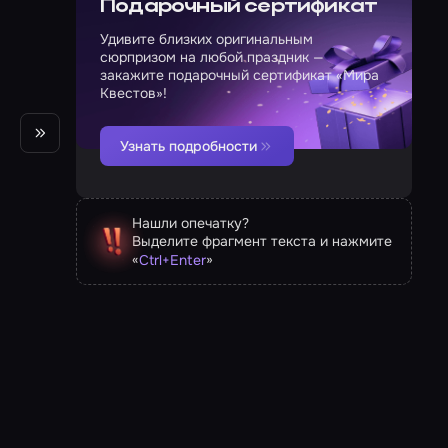
Подарочный сертификат
Удивите близких оригинальным
сюрпризом на любой праздник —
закажите подарочный сертификат «Мира
Квестов»!
Узнать подробности
Нашли опечатку?
Выделите фрагмент текста и нажмите
«
»
Ctrl
+
Enter