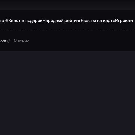
та
Квест в подарок
Народный рейтинг
Квесты на карте
Игрокам
oom»
Мясник