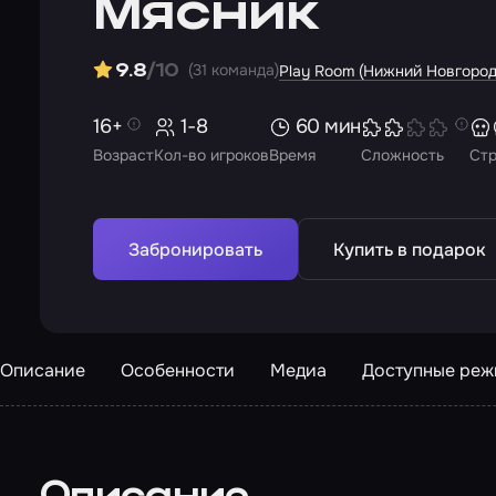
Мясник
(31 команда)
9.8
/10
Play Room (Нижний Новгород
16+
1-8
60 мин
Возраст
Кол-во игроков
Время
Сложность
Ст
Забронировать
Купить в подарок
Описание
Особенности
Медиа
Доступные ре