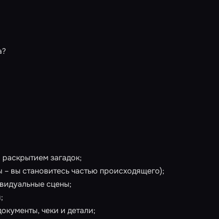
а?
и раскрытием загадок;
 – вы становитесь частью происходящего);
ивидуальные сцены;
;
документы, чеки и детали;