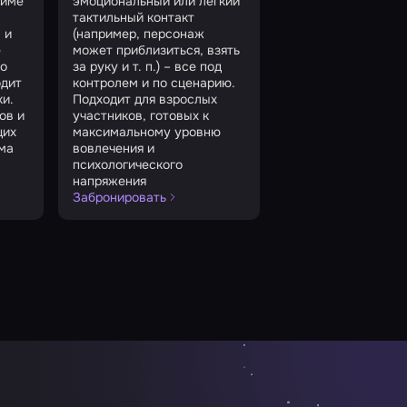
жиме
эмоциональный или легкий
тактильный контакт
 и
(например, персонаж
е
может приблизиться, взять
го
за руку и т. п.) – все под
одит
контролем и по сценарию.
и.
Подходит для взрослых
ов и
участников, готовых к
щих
максимальному уровню
ма
вовлечения и
психологического
напряжения
Забронировать