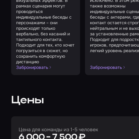
визуальных эффектов. В
исключено. В этом ре
рамках сценария могут
также возможны
проводиться
индивидуальные сцены
индивидуальные беседы с
беседы с актерами, гд
персонажами – они
контакт остается стро
происходят только
нейтральным и не вых
вербально, без касаний и
за установленные рамк
тактильного контакта.
Подходит для подростк
Подходит для тех, кто хочет
игроков, предпочитаю
погрузиться в сюжет, но
легкий уровень реализ
сохранить комфортную
дистанцию
Забронировать
Забронировать
Цены
Цена для команды из 1-5 человек
6 000 - 7 500 ₽