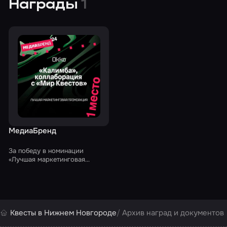
жизненной ситуации, включая
к услугам квест-комнат для
Награды
1
семьи беженцев с ДНР
взрослых
МедиаБренд
За победу в номинации
«Лучшая маркетинговая
промоакция» премии
«МедиаБренд-2024» за
совместную кампанию Okko и
«Мира Квестов» по
продвижению сериала
«Калимба»
Квесты в Нижнем Новгороде
Архив наград и документов