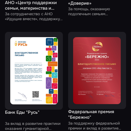
АНО «Центр поддержки
«Доверие»
семьи, материнства и
За помощь, оказанную
детства, а также оказания
подопечным семьям
За сотрудничество с АНО
Благотворительного фонда
социальной помощи
«Идущие вместе», поддержку
«Доверие»
подопечных семей и
людям Идущие вместе»
предоставление
пригласительных на квесты на
благотворительной основе
Федеральная премия
Банк Еды "Русь"
"Бережно"
За поддержку федеральной
За вклад в развитие практики
премии и вклад в развитие
оказания гуманитарной