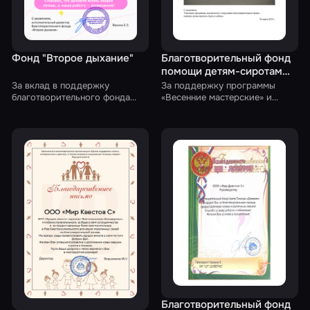
Фонд "Второе дыхание"
Благотворительный фонд
помощи детям-сиротам
«Здесь и сейчас»
За вклад в поддержку
За поддержку программы
благотворительного фонда
«Весенние мастерские» и
«Второе дыхание» и помощь
организацию посещения
людям, нуждающимся в
квестов для детей —
одежде для повседневной
участников программы из
жизни, работы и учебы
Кировской и Нижегородской
областей
Благотворительный фонд