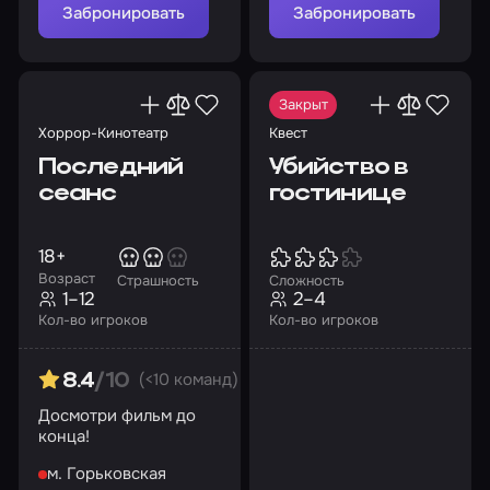
Забронировать
Забронировать
Закрыт
Хоррор-Кинотеатр
Квест
Последний
Убийство в
сеанс
гостинице
18+
Возраст
Страшность
Сложность
1–12
2–4
Кол-во игроков
Кол-во игроков
(<10 команд)
8.4
/10
Досмотри фильм до
конца!
м. Горьковская