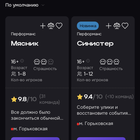
По умолчанию
Новинка
Перформанс
Перформанс
Мясник
Синистер
16+
16+
Возраст
Возраст
Страшность
Страшность
1–8
1–12
Кол-во игроков
Кол-во игроков
(31
(<10 команд)
9.4
/10
9.8
/10
команда)
Соберите улики и
Все должно было
восстановите события
закончиться обычной
роковой ночи. И
м. Горьковская
покупкой… но за
помните: Багул не
м. Горьковская
шторой раздается
забирает детей силой…
глухой удар