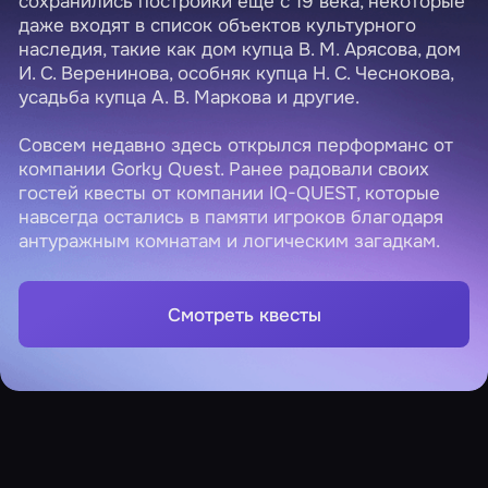
сохранились постройки еще с 19 века, некоторые
даже входят в список объектов культурного
наследия, такие как дом купца В. М. Арясова, дом
И. С. Веренинова, особняк купца Н. С. Чеснокова,
усадьба купца А. В. Маркова и другие.
Совсем недавно здесь открылся перформанс от
компании Gorky Quest. Ранее радовали своих
гостей квесты от компании IQ-QUEST, которые
навсегда остались в памяти игроков благодаря
антуражным комнатам и логическим загадкам.
Смотреть квесты