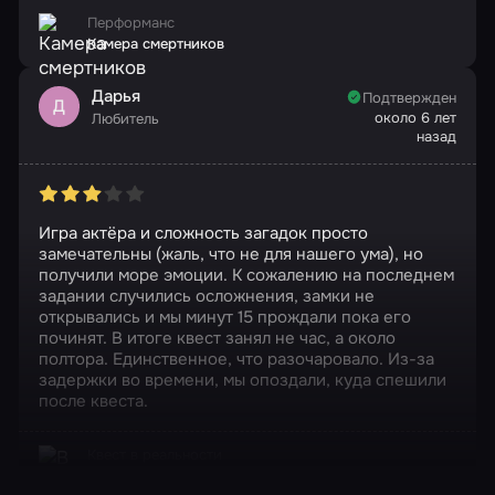
Перформанс
Камера смертников
Дарья
Подтвержден
Д
около 6 лет
Любитель
назад
Игра актёра и сложность загадок просто
замечательны (жаль, что не для нашего ума), но
получили море эмоции. К сожалению на последнем
задании случились осложнения, замки не
открывались и мы минут 15 прождали пока его
починят. В итоге квест занял не час, а около
полтора. Единственное, что разочаровало. Из-за
задержки во времени, мы опоздали, куда спешили
после квеста.
Квест в реальности
В аду