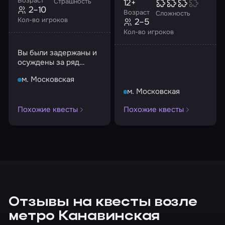
Возраст
12+
Страшность
2–10
Возраст
Сложность
Кол-во игроков
2–5
Кол-во игроков
Вы были задержаны и
осуждены за ряд
серьезных
м. Московская
совершенных вами
преступлений...
м. Московская
Похожие квесты
Похожие квесты
Отзывы на квесты возле
метро Канавинская