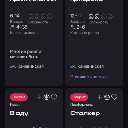
6-14
12+
Возраст
Возраст
Сложность
Сложность
4–36
2–6
Кол-во игроков
Кол-во игроков
Многие ребята
мечтают быть
супергероями,
м. Канавинская
м. Канавинская
которые храбро
преодолевают любые
Похожие квесты
препятствия
Закрыт
Закрыт
Квест
Перформанс
В аду
Сталкер