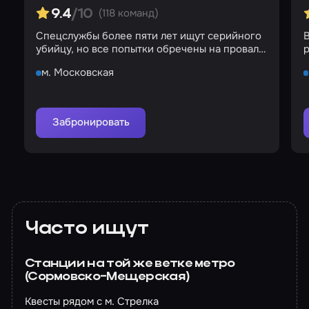
(118 команд)
9.4
/10
Спецслужбы более пяти лет ищут серийного
убийцу, но все попытки обречены на провал…
р
м. Московская
Забронировать
Часто ищут
Станции на той же ветке метро
(Сормовско-Мещерская)
Квесты рядом с м. Стрелка