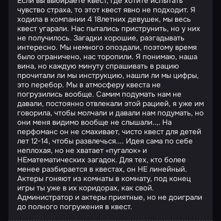
Если вы выбираете квест, где хотите испытать
чувство страха, то этот квест явно не подходит. Я
ходила в компании 4 18летних девушек, мы весь
квест угарали. Нас пытались приструнить, но у них
не получилось. Загадки хорошие, разгадывать
интересно. Мы немного опоздали, поэтому время
было ограничено, нас торопили. Я понимаю, наша
вина, но каждую минуту спрашивать в рацию
прочитали ли мы инструкцию, нашли ли мы цифры,
это перебор. Мы в атмосферу квеста не
погрузились вообще. Самим подумать нам не
давали, постоянно отвлекали этой рацией, я уже им
говорила, чтобы молчали и давали нам подумать, но
они меня видимо вообще не слышали..,. На
перфоманс он не смахивает, чисто квест для детей
лет 12-14, чтобы развлечься.... Идея сама по себе
неплохая, но не хватает «пугалок» и
НЕматематических загадок. Для тех, кто более
менее разбирается в квестах, он НЕ линейный.
Актеры гоняют из комнаты в комнату, под конец
игры ты уже в их коридорах, как свой.
Администратор и актеры приятные, но не доиграли
до полного погружения в квест.