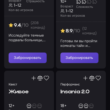
Возраст
10+
Страшность
1–12
Возраст
Сложность
Кол-во игроков
1–12
Кол-во игроков
(208
9.4
/10
команд)
(12
8.9
/10
команд)
Исследуйте темные
подвалы больницы,
Готовы ли вы пройти
раскройте ее секреты
комнаты тайн и
вернуть свет, музыку,
смех и воспоминания?
Забронировать
Забронировать
Квест
Перформанс
Живое
Insania 2.0
12+
18+