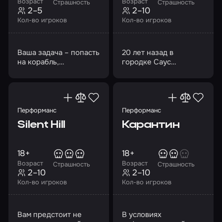
Возраст
Возраст
Страшность
Страшность
2–5
2–10
Кол-во игроков
Кол-во игроков
Ваша задача – попасть
20 лет назад в
на корабль,
городке Саус
определить состояние
Эшфилд, в доме №
объекта и степень
302, произошло
угрозы
кровавое убийство
Перформанс
Перформанс
Silent Hill
Карантин
18+
18+
Возраст
Возраст
Страшность
Страшность
2–10
2–10
Кол-во игроков
Кол-во игроков
Вам предстоит не
В условиях