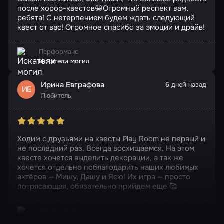
после хорор-квестов😀Огромный респект вам,
ребята! С нетерпением будем ждать следующий
квест от вас! Огромное спасибо за эмоции и драйв!
Перформанс
Искатели могил
Ирина Евграфова
6 дней назад
ИЕ
Любитель
Ходим с друзьями на квесты Play Room не первый и
не последний раз. Всегда восхищаемся. На этом
квесте хочется выделить декорации, а так же
хочется отдельно поблагодарить наших любимых
актёров — Мишу, Дашу и Ясю! Их игра — просто
потрясающая, обязательно прийдем еще 🥰
Перформанс
Outlast