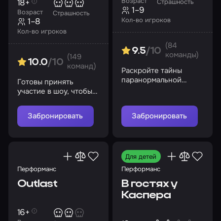
Возраст
18+
Страшность
1–9
Возраст
Страшность
Кол-во игроков
1–8
Кол-во игроков
(84
9.5
/10
команды)
(149
10.0
/10
команд)
Раскройте тайны
паранормальной
Готовы принять
активности
участие в шоу, чтобы
узнать тайны
психиатрической
Забронировать
Забронировать
лечебницы
«Коллингвуд»?
Для детей
Перформанс
Перформанс
Outlast
В гостях у
Каспера
16+