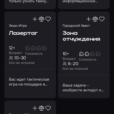
только узнать тайну
информационной
этого города, но
войны страшный вирус
постараться выжить
не только оружие, но
и угроза жизни
Экшн-Игра
Городской Квест
Лазертаг
Зона
отчуждения
12+
Возраст
10+
Сложность
10–30
Возраст
Сложность
Кол-во игроков
6–20
Кол-во игроков
Вас ждет тактическая
игра на площадке в
Ваша задача –
стилистике
изобрести антидот и
заброшенного
обезвредить бомбу!
железнодорожного
вокзала