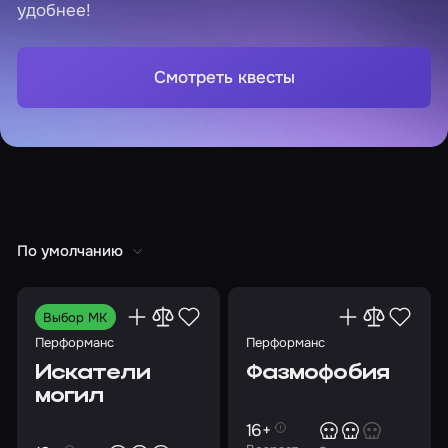
удобнее!
Смотреть квесты
По умолчанию
Выбор МК
Перформанс
Перформанс
Искатели
Фазмофобия
могил
16+