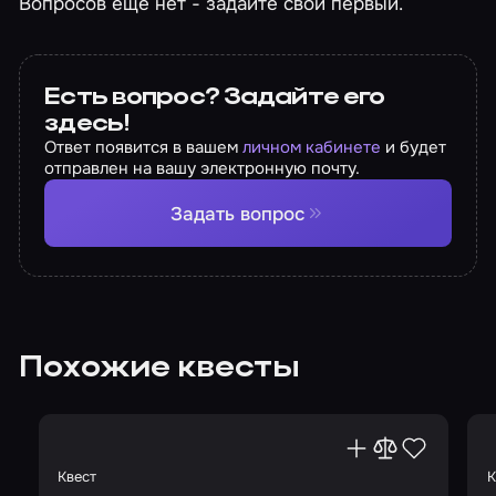
Вопросов еще нет - задайте свой первый.
Есть вопрос? Задайте его
здесь!
Ответ появится в вашем
личном кабинете
и будет
отправлен на вашу электронную почту.
Задать вопрос
Похожие квесты
Квест
К