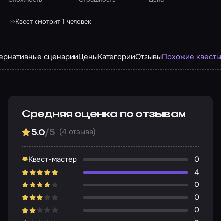
Квест смотрит 1 человек
ернативные сценарии
Цены
Категории
Отзывы
Похожие квест
Средняя оценка по отзывам
(4 отзыва)
5.0
/5
Квест-мастер
0
4
0
0
0