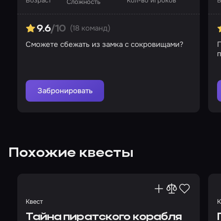
Возраст
Кол-во игроков
В
Сложность
(18 команд)
9.6
/10
Сможете сбежать из замка с сокровищами?
п
к
Забронировать
Похожие квесты
Квест
К
Тайна пиратского корабля