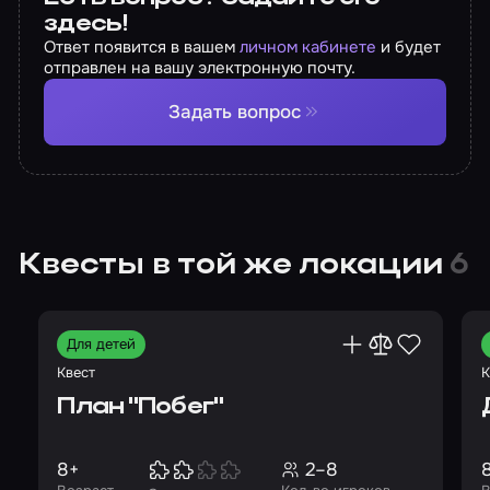
здесь!
Ответ появится в вашем
личном кабинете
и будет
отправлен на вашу электронную почту.
Задать вопрос
Квесты в той же локации
6
Для детей
Квест
К
План "Побег"
8+
2–8