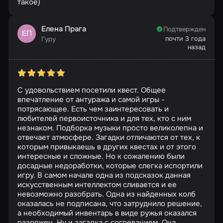
такое)
Елена Прага
Подтвержден
ЕП
почти 3 года
Гуру
назад
С удовольствием посетили квест. Общее
впечатление от антуража и самой игры -
потрясающее. Есть чем заинтересовать и
любителей первоисточника и для тех, кто с ним
незнаком. Подборка музыки просто великолепна и
отвечает атмосфере. Загадки отличаются от тех, к
которым привыкаешь в других квестах и от этого
интересные и сложные. Но к сожалению были
досадные недоработки, которые слегка испортили
игру. В самом начале одна из подсказок данная
искусственным интеллектом сливается и ее
невозможно разобрать. Одна из найденных колб
оказалась не подписана, что затруднило решение,
а необходимый инвентарь в виде ружья оказался
разряжен. Ну и загадка с согреванием. Она