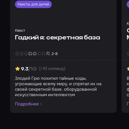
Квесты для детей
К
Квест
Гадкий я: секретная база
2-8
Страшность
Сложность
Кол-во игроков
С
(<10 команд)
9.3
/10
Злодей Грю похитил тайные коды,
угрожающие всему миру, и спрятал их на
к
своей секретной базе, оборудованной
ф
искусственным интеллектом
Подробнее