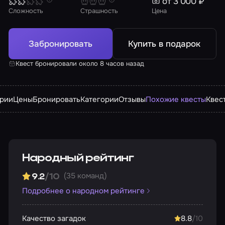
от 3 000 ₽
Сложность
Страшность
Цена
Забронировать
Купить в подарок
Квест бронировали около 8 часов назад
арии
Цены
Бронировать
Категории
Отзывы
Похожие квесты
Квес
Народный рейтинг
(35 команд)
9.2
/10
Подробнее о народном рейтинге
Качество загадок
8.8
/10