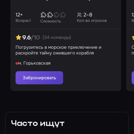
12+
2–8
1
Возраст
Кол-во игроков
В
Сложность
(34 команды)
9.6
/10
Погрузитесь в морское приключение и
С
раскройте тайну ожившего корабля
м. Горьковская
Забронировать
Часто ищут