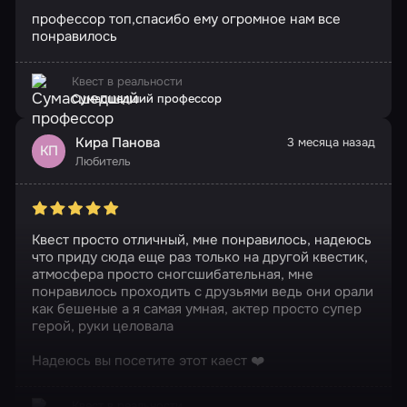
профессор топ,спасибо ему огромное нам все
понравилось
Квест в реальности
Сумасшедший профессор
Кира Панова
3 месяца назад
КП
Любитель
Квест просто отличный, мне понравилось, надеюсь
что приду сюда еще раз только на другой квестик,
атмосфера просто сногсшибательная, мне
понравилось проходить с друзьями ведь они орали
как бешеные а я самая умная, актер просто супер
герой, руки целовала
Надеюсь вы посетите этот каест ❤️
Квест в реальности