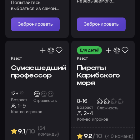
незабываемого
Попытайтесь
приключения и
выбраться из самой
предотвратите
известной тюрьмы,
апокалипсис
включив силу
Забронировать
Забронировать
интеллекта
Для детей
Квест
Квест
Сумасшедший
Пираты
профессор
Карибского
моря
12+
Возраст
8-16
Страшность
1–9
Возраст
Сложность
Кол-во игроков
2–4
Кол-во игроков
(64
9.1
/10
команды)
(<10 команд)
9.2
/10