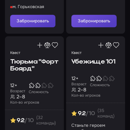
и раскройте тайну
м. Горьковская
ожившего корабля
Забронировать
Забронировать
Квест
Квест
Тюрьма "Форт
Убежище 101
Боярд"
12+
Возраст
12+
Сложность
2–8
Возраст
Сложность
Кол-во игроков
2–8
Кол-во игроков
(35
9.2
/10
команд)
(32
9.2
/10
команды)
Станьте героем