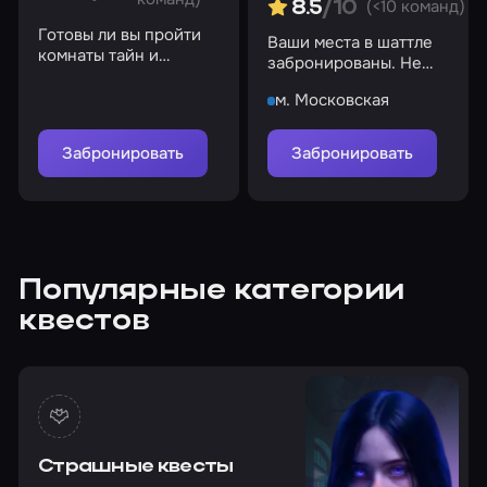
(<10 команд)
8.5
/10
Готовы ли вы пройти
Ваши места в шаттле
комнаты тайн и
забронированы. Не
вернуть свет, музыку,
боитесь посмотреть в
смех и воспоминания?
м. Московская
глаза тому, что прячется
в тени?
Забронировать
Забронировать
Популярные категории
квестов
Страшные квесты