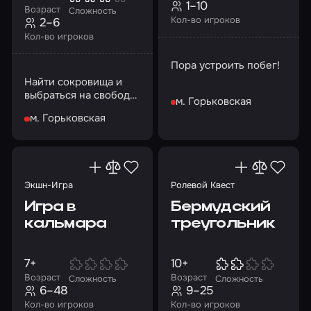
1–10
Возраст
Сложность
Кол-во игроков
2–6
Кол-во игроков
Пора устроить побег!
Найти сокровища и
выбраться на свободу
м. Горьковская
или пропасть в старых
м. Горьковская
подземельях? Выбор
за вами!
Экшн-Игра
Ролевой Квест
Игра в
Бермудский
кальмара
треугольник
7+
10+
Возраст
Возраст
Сложность
Сложность
6–48
9–25
Кол-во игроков
Кол-во игроков