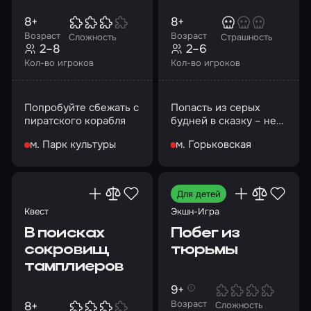
8+
8+
Возраст
Возраст
Сложность
Страшность
2–8
2–6
Кол-во игроков
Кол-во игроков
Попробуйте сбежать с
Попасть из серых
пиратского корабля
будней в сказку – нет
ничего
м. Парк культуры
м. Горьковская
невозможного…
Для детей
Квест
Экшн-Игра
В поисках
Побег из
сокровищ
тюрьмы
тамплиеров
9+
Возраст
8+
Сложность