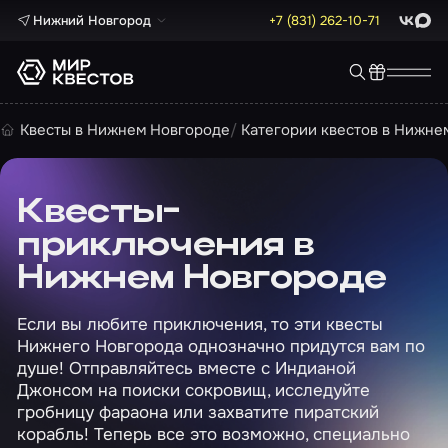
Нижний Новгород
+7 (831) 262-10-71
ВКонта
Max
Квесты в Нижнем Новгороде
Категории квестов в Нижне
Квесты-
приключения в
Нижнем Новгороде
Если вы любите приключения, то эти квесты
Нижнего Новгорода однозначно придутся вам по
душе! Отправляйтесь вместе с Индианой
Джонсом на поиски сокровищ, исследуйте
гробницу фараона или захватите пиратский
корабль! Теперь все это возможно, специально