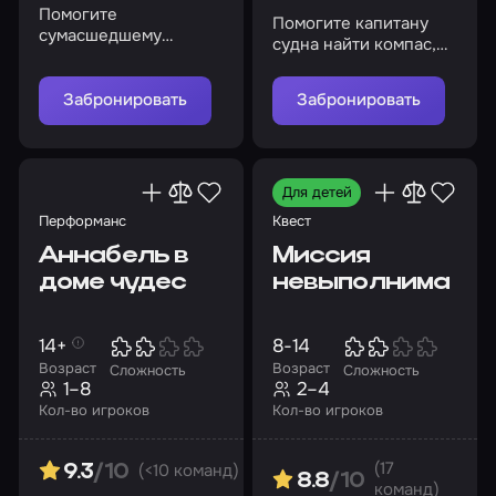
Помогите
Помогите капитану
сумасшедшему
судна найти компас,
профессору разгадать
чтобы отправиться в
секреты морга
новое путешествие
Забронировать
Забронировать
Для детей
Перформанс
Квест
Аннабель в
Миссия
доме чудес
невыполнима
14+
8-14
Возраст
Возраст
Сложность
Сложность
1–8
2–4
Кол-во игроков
Кол-во игроков
(17
(<10 команд)
9.3
/10
8.8
/10
команд)