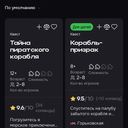
По умолчанию
Для детей
Квест
Квест
Тайна
Корабль-
пиратского
призрак
корабля
8+
Возраст
12+
Сложность
2–8
Возраст
Сложность
Кол-во игроков
2–8
Кол-во игроков
(<10 команд)
9.5
/10
(34
Спуститесь на палубу
9.6
/10
команды)
забытого корабля и
раскройте все его
Погрузитесь в
м. Горьковская
тайны
морское приключение