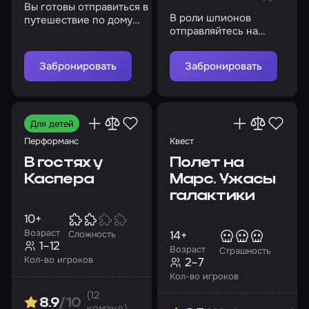
Вы готовы отправиться в
В роли шпионов
путешествие по дому
отправляйтесь на
чудес и помочь
секретное дело и
Аннабель?
добудьте
Забронировать
Забронировать
необходимую
информацию
Для детей
Перформанс
Квест
В гостях у
Полет на
Каспера
Марс. Ужасы
галактики
10+
Возраст
14+
Сложность
1–12
Возраст
Страшность
Кол-во игроков
2–7
Кол-во игроков
(12
8.9
/10
команд)