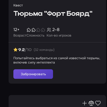
Квест
Тюрьма "Форт Боярд"
12+
2–8
Возраст
Сложность
Кол-во игроков
(32 команды)
9.2
/10
Попытайтесь выбраться из самой известной тюрьмы,
включив силу интеллекта
Забронировать