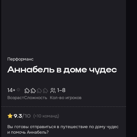
Перформанс
Аннабель в доме чудес
14+
1–8
Возраст
Сложность
Кол-во игроков
(<10 команд)
9.3
/10
Вы готовы отправиться в путешествие по дому чудес
и помочь Аннабель?