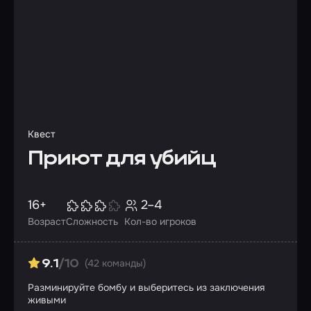
Квест
Приют для убийц
16+
2–4
Возраст
Сложность
Кол-во игроков
(42 команды)
9.1
/10
Разминируйте бомбу и выберитесь из заключения
живыми