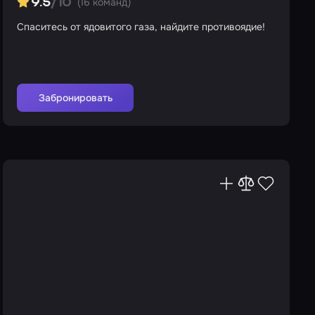
(16 команд)
9.5
/10
Спаситесь от ядовитого газа, найдите противоядие!
Забронировать