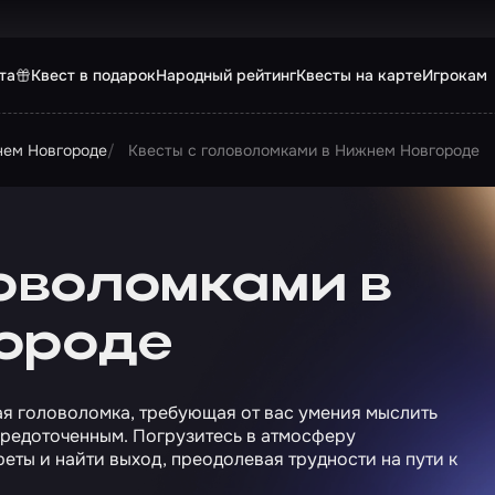
та
Квест в подарок
Народный рейтинг
Квесты на карте
Игрокам
нем Новгороде
Квесты с головоломками в Нижнем Новгороде
оволомками в
ороде
щая головоломка, требующая от вас умения мыслить
осредоточенным. Погрузитесь в атмосферу
реты и найти выход, преодолевая трудности на пути к