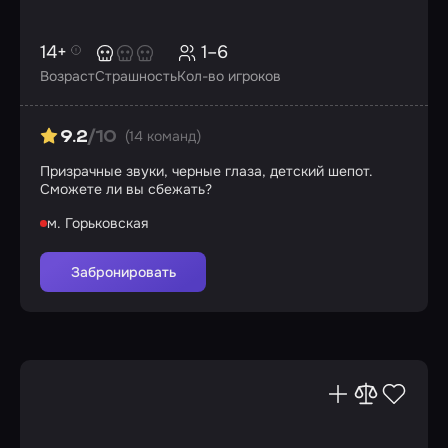
14+
1–6
Возраст
Страшность
Кол-во игроков
(14 команд)
9.2
/10
Призрачные звуки, черные глаза, детский шепот.
Сможете ли вы сбежать?
м. Горьковская
Забронировать