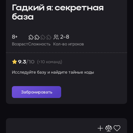
Гадкий я: секретная
база
8+
2–8
Возраст
Сложность
Кол-во игроков
(<10 команд)
9.3
/10
Исследуйте базу и найдите тайные коды
Забронировать