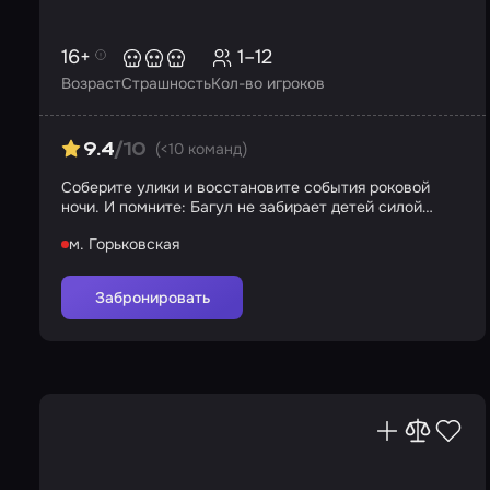
16+
1–12
Возраст
Страшность
Кол-во игроков
(<10 команд)
9.4
/10
Соберите улики и восстановите события роковой
ночи. И помните: Багул не забирает детей силой…
м. Горьковская
Забронировать