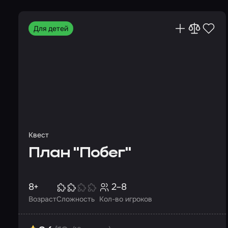
Для детей
Квест
План "Побег"
8+
2–8
Возраст
Сложность
Кол-во игроков