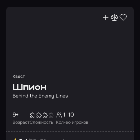
Квест
Шпион
Behind the Enemy Lines
9+
1–10
Возраст
Сложность
Кол-во игроков