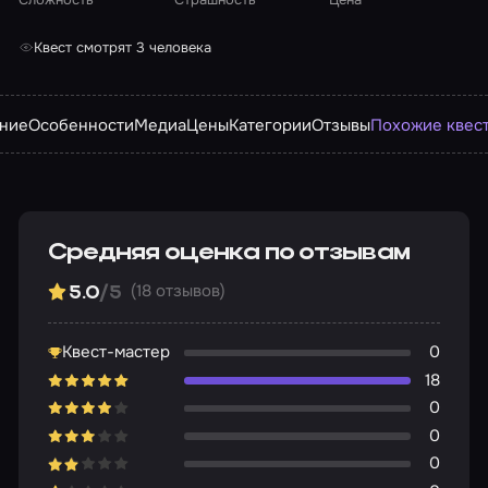
Квест смотрят 3 человека
ние
Особенности
Медиа
Цены
Категории
Отзывы
Похожие квес
Средняя оценка по отзывам
(18 отзывов)
5.0
/5
Квест-мастер
0
18
0
0
0