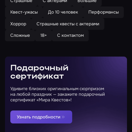
Страшные
С актерами
Большие
Квест-ужасы
До 10 человек
Перформансы
Хоррор
Страшные квесты с актерами
Сложные
18+
С контактом
Подарочный
сертификат
Удивите близких оригинальным сюрпризом
на любой праздник — закажите подарочный
сертификат «Мира Квестов»!
Узнать подробности