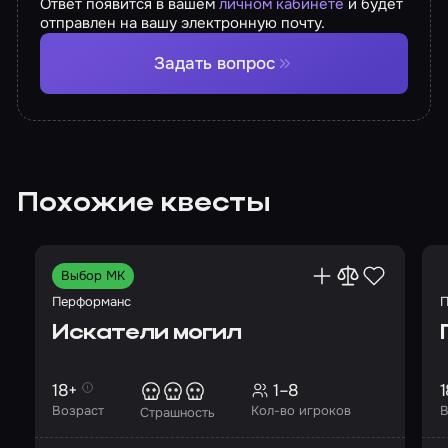
Ответ появится в вашем
личном кабинете
и будет
отправлен на вашу электронную почту.
Задать вопрос
Похожие квесты
Выбор МК
Перформанс
П
Искатели могил
18+
1–8
1
Возраст
Кол-во игроков
В
Страшность