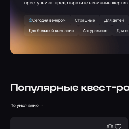
преступника, предотвратите невинные жертвы,
Сегодня вечером
Страшные
Для детей
Для большой компании
Антуражные
Для н
Популярные квест-р
По умолчанию