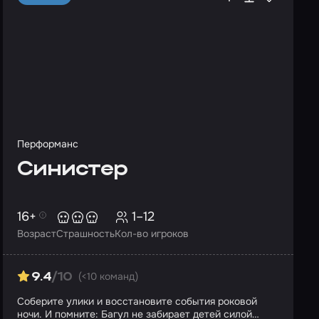
Перформанс
Синистер
16+
1–12
Возраст
Страшность
Кол-во игроков
(<10 команд)
9.4
/10
Соберите улики и восстановите события роковой
ночи. И помните: Багул не забирает детей силой…