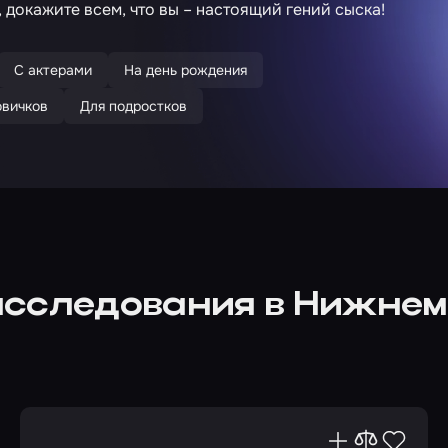
 докажите всем, что вы – настоящий гений сыска!
С актерами
На день рождения
овичков
Для подростков
асследования в Нижнем