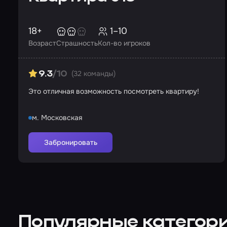
18+
1–10
Возраст
Страшность
Кол-во игроков
(32 команды)
9.3
/10
Это отличная возможность посмотреть квартиру!
м. Московская
Забронировать
Популярные категори