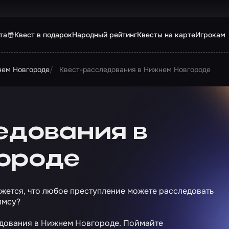
та
Квест в подарок
Народный рейтинг
Квесты на карте
Игрокам
нем Новгороде
Квест-расследования в Нижнем Новгороде
едования в
ороде
ажется, что любое преступление можете расследовать
лмсу?
едования в Нижнем Новгороде. Поймайте