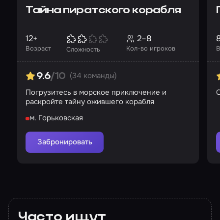
Тайна пиратского корабля
12+
2–8
Возраст
Кол-во игроков
В
Сложность
(34 команды)
9.6
/10
Погрузитесь в морское приключение и
раскройте тайну ожившего корабля
м. Горьковская
Забронировать
Часто ищут