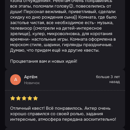
«зона отчуждения». Ребятам очень понравились
все этапы, поломали голову😉, повеселились от
души! Персонал вежливый, приветливый, сделали
скидку ко дню рождения сына)) Комната, где было
застолье чистая, все необходимое есть- музыка,
телевизор (смотрели на детей-интересное
зрелище), кулер, микроволновка, для коротания
времени- настольные игры. Комната оформлена в
морском стиле, шарики, гирлянды праздничные.
Думаю, что придем ещё на другие квесты.
Процветания вам и новых идей!
Артём
больше 3 лет
А
назад
Новичок
Отличный квест! Всё понравилось. Актер очень
хорошо справился со своей ролью, задания
интересные, атмосфера передана аосхитительно!