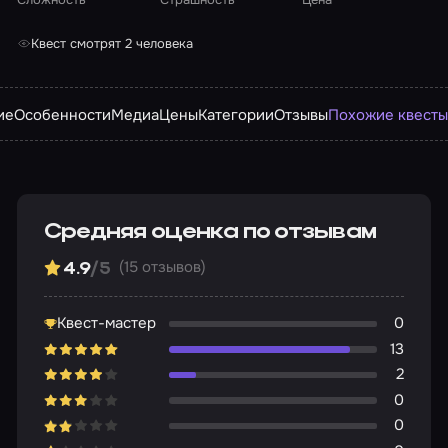
Квест смотрят 2 человека
ие
Особенности
Медиа
Цены
Категории
Отзывы
Похожие квест
Средняя оценка по отзывам
(15 отзывов)
4.9
/5
Квест-мастер
0
13
2
0
0