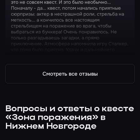
это не совсем квест. И это было необычно...
Поначалу - да... квест, потом начались приятные
сюрпризы: актер в нестрашной роли, стрельба на
меткость... а кончилось все настоящим
стрельбищем на поражение во врага, чтобы
выбраться из бункера! Очень понравилось. Не
только разгадываешь загадки, а прямо
приключение. Атмосфера напомнила игру Сталкер,
что тоже было приятно. Удачи и дальнейшего
развития!
Смотреть все отзывы
Вопросы и ответы о квесте
«Зона поражения» в
Нижнем Новгороде