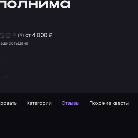
полнима
от 4 000 ₽
рашность
Цена
ровать
Категории
Отзывы
Похожие квесты