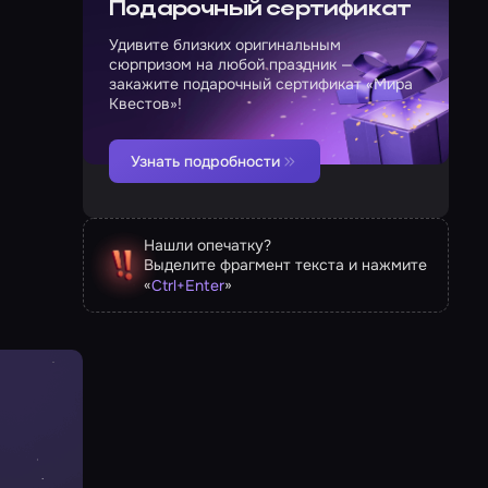
Подарочный сертификат
Удивите близких оригинальным
сюрпризом на любой праздник —
закажите подарочный сертификат «Мира
Квестов»!
Узнать подробности
Нашли опечатку?
Выделите фрагмент текста и нажмите
«
»
Ctrl
+
Enter