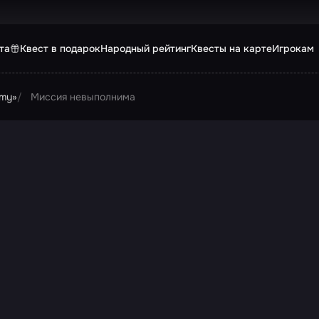
та
Квест в подарок
Народный рейтинг
Квесты на карте
Игрокам
omy»
Миссия невыполнима