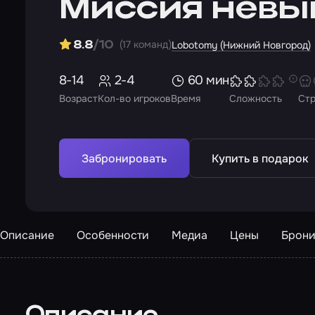
Миссия невы
(17 команд)
8.8
/10
Lobotomy (Нижний Новгород)
8-14
2-4
60 мин
Возраст
Кол-во игроков
Время
Сложность
Ст
Забронировать
Купить в подарок
Описание
Особенности
Медиа
Цены
Брони