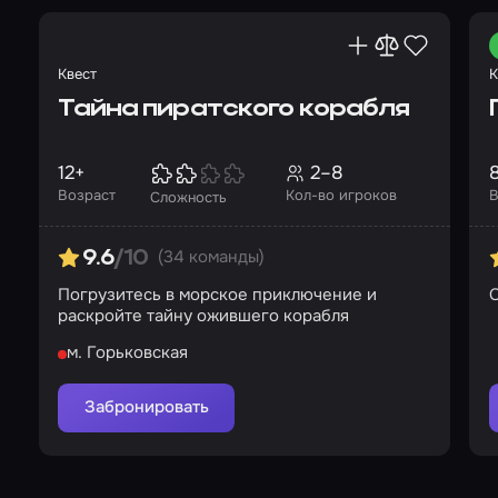
Квест
К
Тайна пиратского корабля
12+
2–8
Возраст
Кол-во игроков
В
Сложность
(34 команды)
9.6
/10
Погрузитесь в морское приключение и
раскройте тайну ожившего корабля
м. Горьковская
Забронировать