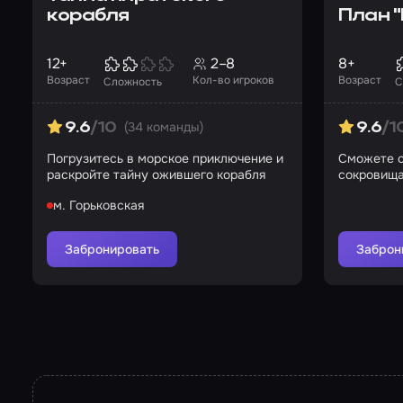
корабля
План "
12+
2–8
8+
Возраст
Кол-во игроков
Возраст
Сложность
С
(34 команды)
9.6
/10
9.6
/1
Погрузитесь в морское приключение и
Сможете с
раскройте тайну ожившего корабля
сокровищ
м. Горьковская
Забронировать
Заброн