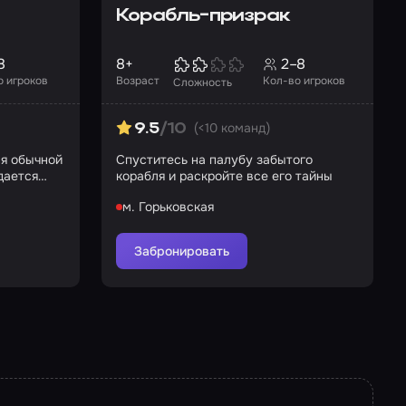
Корабль-призрак
8
8+
2–8
о игроков
Возраст
Кол-во игроков
Сложность
(<10 команд)
9.5
/10
ся обычной
Спуститесь на палубу забытого
дается
корабля и раскройте все его тайны
м. Горьковская
Забронировать