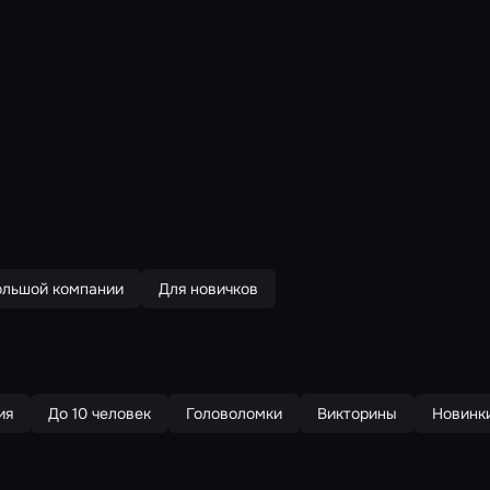
ольшой компании
Для новичков
ия
До 10 человек
Головоломки
Викторины
Новинк