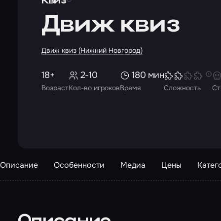
Квиз
Движ квиз
Движ квиз (Нижний Новгород)
18+
2-10
180 мин
Возраст
Кол-во игроков
Время
Сложность
Ст
Описание
Особенности
Медиа
Цены
Катег