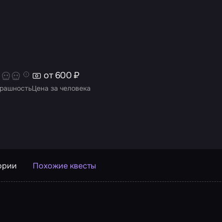
от 600 ₽
рашность
Цена за человека
ории
Похожие квесты