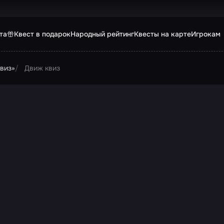
та
Квест в подарок
Народный рейтинг
Квесты на карте
Игрокам
виз»
Движ квиз