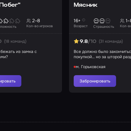
Побег"
Мясник
2–8
16+
1–
Кол-во игроков
Возраст
Кол-в
ложность
Страшность
(18 команд)
(31 команда)
0
9.8
/10
бежать из замка с
Все должно было закончить
ами?
покупкой… но за шторой раз
глухой удар
м. Горьковская
ировать
Забронировать