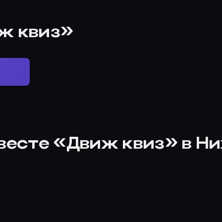
ж квиз»
квесте «Движ квиз» в Н