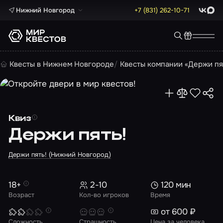
Нижний Новгород
+7 (831) 262-10-71
ВКонта
Max
Квесты в Нижнем Новгороде
Квесты компании «Держи пя
Квиз
Держи пять!
Держи пять! (Нижний Новгород)
18+
2-10
120 мин
Возраст
Кол-во игроков
Время
от 600 ₽
Сложность
Страшность
Цена за человека