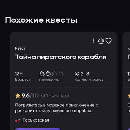
Похожие квесты
Квест
К
Тайна пиратского корабля
12+
2–8
1
Возраст
Кол-во игроков
В
Сложность
(34 команды)
9.6
/10
Погрузитесь в морское приключение и
С
раскройте тайну ожившего корабля
п
м. Горьковская