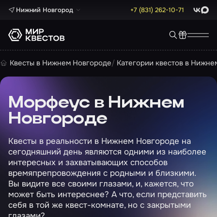
Нижний Новгород
+7 (831) 262-10-71
ВКонта
Max
Квесты в Нижнем Новгороде
Категории квестов в Нижне
Морфеус в Нижнем
Новгороде
Квесты в реальности в Нижнем Новгороде на
сегодняшний день являются одними из наиболее
интересных и захватывающих способов
времяпрепровождения с родными и близкими.
Вы видите все своими глазами, и, кажется, что
может быть интереснее? А что, если представить
себя в той же квест-комнате, но с закрытыми
глазами?