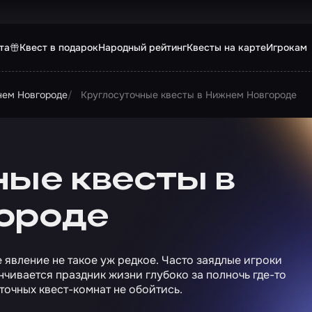
та
Квест в подарок
Народный рейтинг
Квесты на карте
Игрокам
нем Новгороде
Круглосуточные квесты в Нижнем Новгороде
ные квесты в
ороде
явление не такое уж редкое. Часто заядлые игроки
нчивается праздник жизни глубоко за полночь где-то
уточных квест-комнат не обойтись.