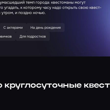
 сумасшедший темп города: квестоманы могут
к что угадать, к которому часу надо открыть свою квест-
 утром, и поздно ночью.
С актерами
На день рождения
овичков
Для подростков
о круглосуточные квес