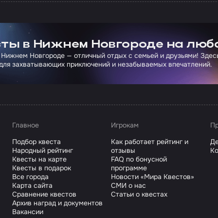
ртнера Сколково
ты в Нижнем Новгороде на люб
 Нижнем Новгороде — отличный отдых с семьей и друзьями! Здес
для захватывающих приключений и незабываемых впечатлений.
Главное
Игрокам
Пр
Подбор квеста
Как работает рейтинг и
Де
Народный рейтинг
отзывы
Ко
Квесты на карте
FAQ по бонусной
Квесты в подарок
программе
Все города
Новости «Мира Квестов»
Карта сайта
СМИ о нас
Сравнение квестов
Статьи о квестах
Архив наград и документов
Вакансии