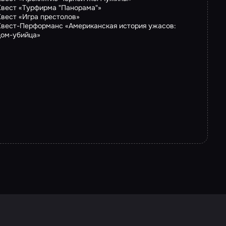
Квест «Турфирма "Панорама"»
Квест «Игра престолов»
Квест-Перформанс «Американская история ужасов:
дом-убийца»