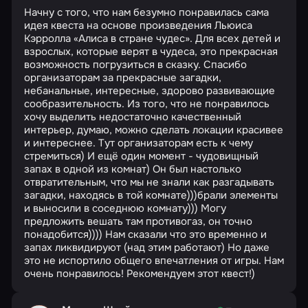
Начну с того, что нам безумно понравилась сама
идея квеста на основе произведения Льюиса
Кэрролла «Алиса в стране чудес». Для всех детей и
взрослых, которые верят в чудеса, это прекрасная
возможность погрузиться в сказку. Спасибо
организаторам за прекрасные загадки,
небанальные, интересные, здорово развивающие
сообразительность. Из того, что не понравилось
хочу выделить недостаточно качественный
интерьер, думаю, можно сделать локации красивее
и интереснее. Тут организаторам есть к чему
стремиться) И ещё один момент - чудовищный
запах в одной из комнат) Он был настолько
отвратительным, что мы не знали как разгадывать
загадки, находясь в той комнате)))брали элементы
и выносили в соседнюю комнату))) Могу
предложить вешать там противогаз, он точно
понадобится)))) Нам сказали что это временно и
запах ликвидируют (над этим работают) Но даже
это не испортило общего впечатления от игры. Нам
очень понравилось! Рекомендуем этот квест!)