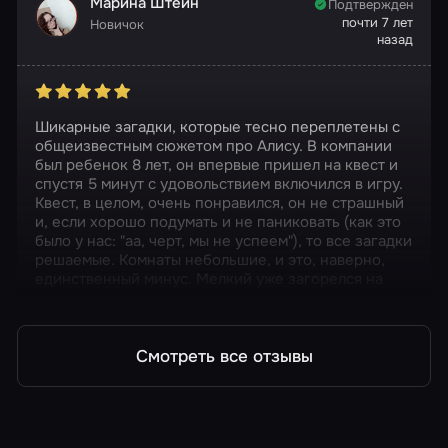
Марина Штейн
Подтвержден
почти 7 лет
Новичок
назад
Шикарные загадки, которые тесно переплетены с
общеизвестным сюжетом про Алису. В компании
был ребенок 8 лет, он впервые пришел на квест и
спустя 5 минут с удовольствием включился в игру.
Квест, в целом, очень понравился, он не страшный
и, если хорошо подумать и не паниковать (как это
было у нас: "аа, черт, мы не успеем"), то все загадки
решаемые. Комнаты небольшие, и это, наверно,
единственный минус. Мелкий уже загорелся на
посещение других квестов.
Смотреть все отзывы