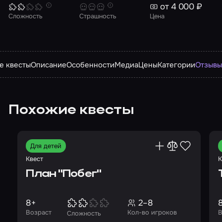
от 4 000 ₽
Сложность
Страшность
Цена
е квесты
Описание
Особенности
Медиа
Цены
Категории
Отзыв
Похожие квесты
Для детей
Квест
К
План "Побег"
8+
2–8
Возраст
Кол-во игроков
В
Сложность