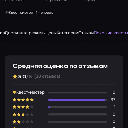
Квест смотрит 1 человек
иа
Доступные режимы
Цены
Категории
Отзывы
Похожие квест
Средняя оценка по отзывам
(38 отзывов)
5.0
/5
Квест-мастер
0
37
1
0
0