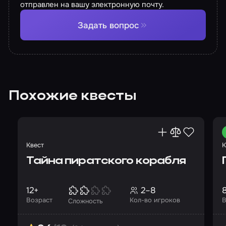
отправлен на вашу электронную почту.
Задать вопрос
Похожие квесты
Квест
К
Тайна пиратского корабля
12+
2–8
Возраст
Кол-во игроков
В
Сложность