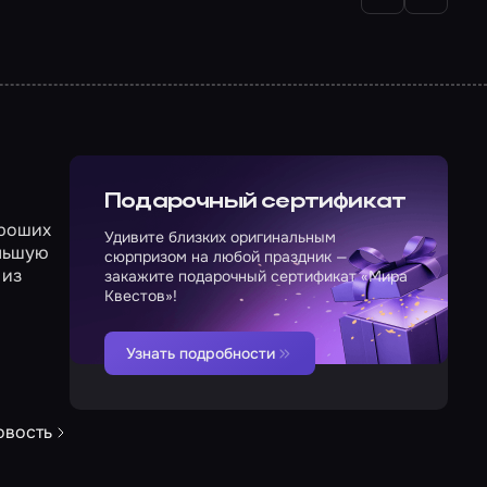
Подарочный сертификат
ороших
Удивите близких оригинальным
ольшую
сюрпризом на любой праздник —
 из
закажите подарочный сертификат «Мира
Квестов»!
Узнать подробности
овость