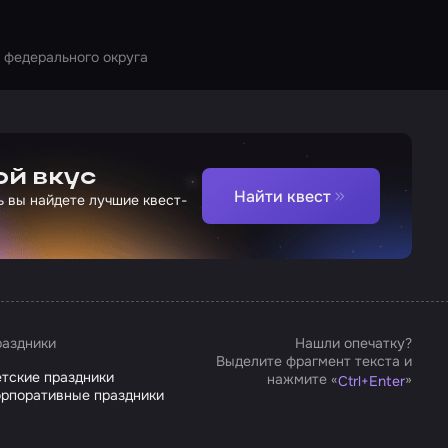
 федерального округа
ой вкус
Найти квест
ь вы найдете лучшие квест-
аздники
Нашли опечатку?
Выделите фрагмент текста и
тские праздники
нажмите «
»
Ctrl
+
Enter
рпоративные праздники