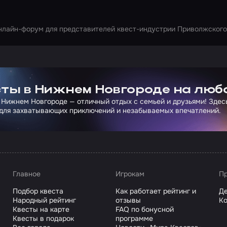
нлайн-форум для представителей квест-индустрии Приволжского
ртнера Сколково
ты в Нижнем Новгороде на люб
 Нижнем Новгороде — отличный отдых с семьей и друзьями! Здес
для захватывающих приключений и незабываемых впечатлений.
Главное
Игрокам
Пр
Подбор квеста
Как работает рейтинг и
Де
Народный рейтинг
отзывы
Ко
Квесты на карте
FAQ по бонусной
Квесты в подарок
программе