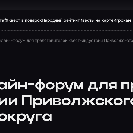
та
Квест в подарок
Народный рейтинг
Квесты на карте
Игрокам
нлайн-форум для представителей квест-индустрии Приволжского
айн-форум для 
ии Приволжског
округа