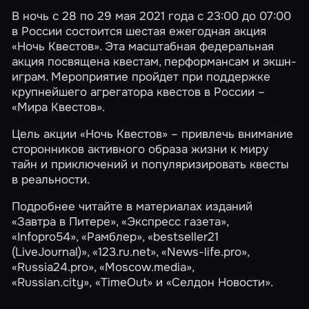
В ночь с 28 по 29 мая 2021 года с 23:00 до 07:00
в России состоится шестая ежегодная акция
«Ночь Квестов». Эта масштабная федеральная
акция посвящена квестам, перформансам и экшн-
играм. Мероприятие пройдет при поддержке
крупнейшего агрегатора квестов в России –
«Мира Квестов».
Цель акции «Ночь Квестов» – привлечь внимание
сторонников активного образа жизни к миру
тайн и приключений и популяризировать квесты
в реальности.
Подробнее читайте в материалах изданий
«Завтра в Питере»
,
«Экспресс газета»
,
«Infopro54»
,
«Рамблер»
,
«bestseller21
(LiveJournal)»
,
«123.ru.net»
,
«News-life.pro»
,
«Russia24.pro»
,
«Moscow.media»
,
«Russian.city»
,
«TimeOut»
и
«Селдон Новости»
.