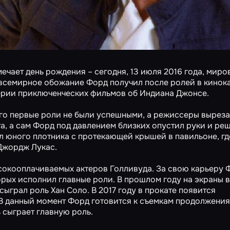
чает день рождения – cегодня, 13 июля 2016 года, миро
 всемирное обожание Форд получил после ролей в кинок
 серии приключенческих фильмов об Индиана Джонсе.
 его первые роли не были успешными, а режиссеры вырез
та, а сам Форд под давлением близких опустил руки и ре
ел юного плотника с протекающей крышей в павильоне, гд
Джордж Лукас.
сокооплачиваемых актеров Голливуда. За свою карьеру 
торых исполнил главные роли. В прошлом году на экраны
ыграл роль Хан Соло. В 2017 году в прокате появится
. В данный момент Форд готовится к съемкам продолжения
 сыграет главную роль.