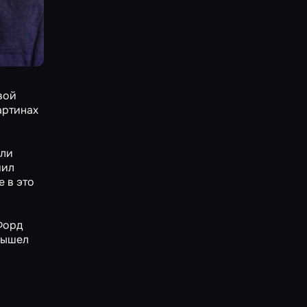
вой
артинах
али
шил
е в это
Форд
 вышел