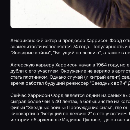
Американский актер и продюсер Харрисон Форд отме
знаменитости исполняется 74 года. Популярность и
"Звездные войны", "Бегущий по лезвию", а также в
Актерскую карьеру Харрисон начал в 1964 году, но
дубли с его участием. Окружение не верило в артис
стать плотником. Однако случай (и хитрый агент) св
время работал будущий режиссер "Звездных войн" 
Сейчас Харрисон Форд является одним из самых вы
сыграл более чем в 40 лентах, в большинстве из ко
фильм "Звездные войны: Пробуждение силы", где он с
кинокартина "Бегущий по лезвию 2" с его участием
истории об археологе Индиана Джонсе, где он вновь