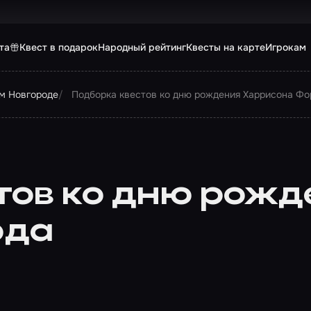
та
Квест в подарок
Народный рейтинг
Квесты на карте
Игрокам
м Новгороде
Подборка квестов ко дню рождения Харрисона Фо
тов ко дню рожд
рда