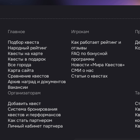
Главное
Игрокам
Пр
Подбор квеста
Как работает рейтинг и
Де
Народный рейтинг
отзывы
Ко
Квесты на карте
FAQ по бонусной
Квесты в подарок
программе
Все города
Новости «Мира Квестов»
Карта сайта
СМИ о нас
Сравнение квестов
Статьи о квестах
Архив наград и документов
Вакансии
Организаторам
Та
Добавить квест
С
Система бронирования
Кв
квестов и перформансов
Кв
Как стать партнером
к
Личный кабинет партнера
Кв