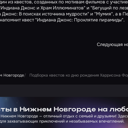
дин из квестов, созданных по мотивам фильмов с участи
"Индиана Джонс и Храм Иллюминатов"
и
"Бегущий по лез
 Джонс: В поисках источника мудрости"
и
"Мумия"
, а в 
 напомнит квест
"Индиана Джонс: Проклятие пирамиды"
.
Следующая н
м Новгороде
Подборка квестов ко дню рождения Харрисона Фо
ртнера Сколково
ты в Нижнем Новгороде на люб
 Нижнем Новгороде — отличный отдых с семьей и друзьями! Здес
для захватывающих приключений и незабываемых впечатлений.