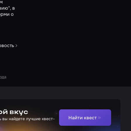
ем
вию"
, в
Перми о
овость
рда
ой вкус
Найти квест
ь вы найдете лучшие квест-