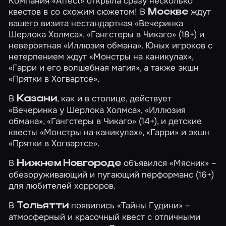
Компания «Affect» открыла сразу несколько
квестов в со схожим сюжетом! В
ждут
Москве
вашего визита нестандартная
«Вечеринка
Шерлока Холмса»
,
«Гангстеры в Чикаго»
(18+) и
невероятная
«Иллюзия обмана»
. Юных игроков с
нетерпением ждут
«Монстры на каникулах»
,
«Гарри и его волшебная магия»
, а также экшн
«Прятки в Хогвартсе»
.
В
, как и в столице, действует
Казани
«Вечеринка у Шерлока Холмса»
,
«Иллюзия
обмана»
,
«Гангстеры в Чикаго»
(14+), и детские
квесты
«Монстры на каникулах»
,
«Гарри»
и экшн
«Прятки в Хогвартсе»
.
В
объявился
«Мясник»
–
Нижнем Новгороде
обезоруживающий и пугающий перформанс (16+)
для любителей хорроров.
В
появились
«Тайны Гудини»
–
Тольятти
атмосферный и красочный квест с отличными