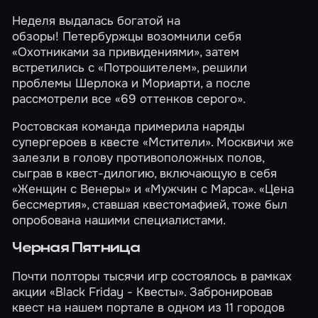
Неделя выдалась богатой на
обзоры! Петербуржцы возомнили себя
«Охотниками за привидениями»
, затем
встретились с
«Потрошителем»
, решили
проблемы
Шерлока и Мориарти
, а после
рассмотрели все
«69 оттенков серого»
.
Ростовская команда примерила наряды
супергероев в квесте
«Мстители»
. Москвичи же
залезли в голову противоположных полов,
сыграв в квест-дилогию, включающую в себя
«Женщин с Венеры»
и
«Мужчин с Марса»
.
«Цена
бессмертия»
, ставшая квестомафией, тоже был
опробована нашими специалистами.
Черная Пятница
Почти полторы тысячи игр состоялось в рамках
акции
«Black Friday - Квесты»
. Забронировав
квест на нашем портале в одном из 11 городов