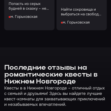
Попасть из серых
будней в сказку – нет
Найти сокровища и
ничего
выбраться на свободу
м. Горьковская
невозможного…
или пропасть в старых
м. Горьковская
подземельях? Выбор
за вами!
Последние отзывы на
романтические квесты в
Нижнем Новгороде
Квесты в в Нижнем Новгороде – отличный отдых
с семьей и друзьями! Здесь вы найдете лучшие
квест-комнаты для захватывающих приключений
и незабываемых впечатлений.