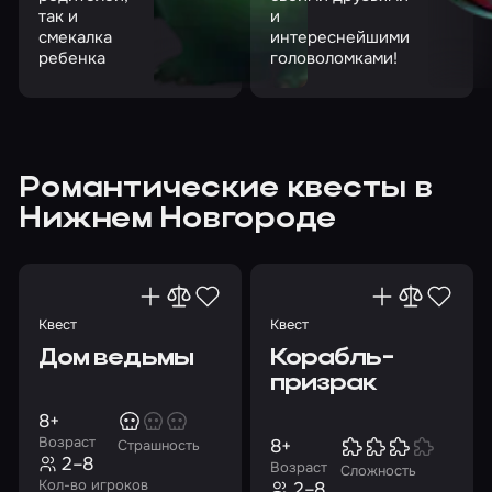
так и
и
смекалка
интереснейшими
ребенка
головоломками!
Романтические квесты в
Нижнем Новгороде
Квест
Квест
Дом ведьмы
Корабль-
призрак
8+
Возраст
8+
Страшность
2–8
Возраст
Сложность
Кол-во игроков
2–8