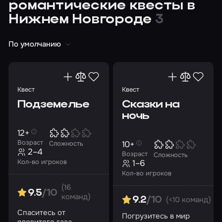
романтические квесты в
Нижнем Новгороде
3
По умолчанию
Квест
Квест
Подземелье
Сказки на
ночь
12+
Возраст
10+
Сложность
2–4
Возраст
Сложность
Кол-во игроков
1–6
Кол-во игроков
(16
9.5
/10
команд)
(<10 команд)
9.2
/10
Спаситесь от
Погрузитесь в мир