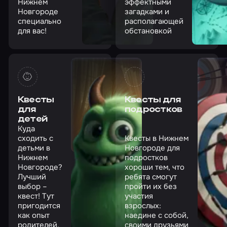
Нижнем
эффектными
Новгороде
загадками и
специально
располагающей
для вас!
обстановкой
Квесты
Квесты для
для
подростков
детей
Куда
сходить с
Квесты в Нижнем
детьми в
Новгороде для
Нижнем
подростков
Новгороде?
хороши тем, что
Лучший
ребята смогут
выбор –
пройти их без
квест! Тут
участия
пригодится
взрослых:
как опыт
наедине с собой,
родителей,
своими друзьями