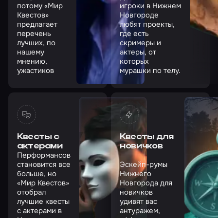
потому «Мир
игроки в Нижнем
Квестов»
Новгороде
предлагает
любят проекты,
перечень
где есть
лучших, по
скримеры и
нашему
актеры, от
мнению,
которых
ужастиков
мурашки по телу.
Квесты с
Квесты для
актерами
новичков
Перформансов
становится все
Эскейп-румы
больше, но
Нижнего
«Мир Квестов»
Новгорода для
отобрал
новичков
лучшие квесты
удивят вас
с актерами в
антуражем,