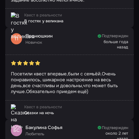
задание абсолютно нелогичное.
Квест в реальности
В гостях у великана
Пронюшкин
Подтвержден
П
больше года
Новичок
назад
Посетили квест впервые,были с семьёй.Очень
понравилось, шикарное настроение на весь
день,все счастливы и довольны,что может быть
лучше.Обязательно приедем ещё)
Квест в реальности
Сказки на ночь
Бакулина Софья
Подтвержден
БС
около 2 лет
Любитель
назад