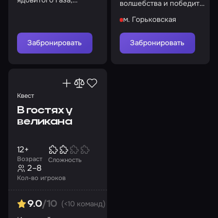
ядовитого газа,
волшебства и победите
найдите противоядие!
зло!
м. Горьковская
Забронировать
Забронировать
Квест
В гостях у
великана
12+
Возраст
Сложность
2–8
Кол-во игроков
(<10 команд)
9.0
/10