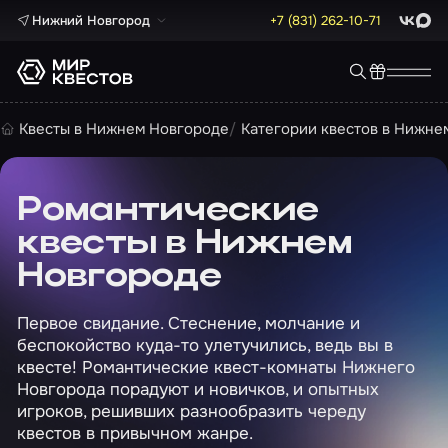
Нижний Новгород
+7 (831) 262-10-71
ВКонта
Max
Квесты в Нижнем Новгороде
Категории квестов в Нижне
Романтические
квесты в Нижнем
Новгороде
Первое свидание. Стеснение, молчание и
беспокойство куда-то улетучились, ведь вы в
квесте! Романтические квест-комнаты Нижнего
Новгорода порадуют и новичков, и опытных
игроков, решивших разнообразить череду
квестов в привычном жанре.