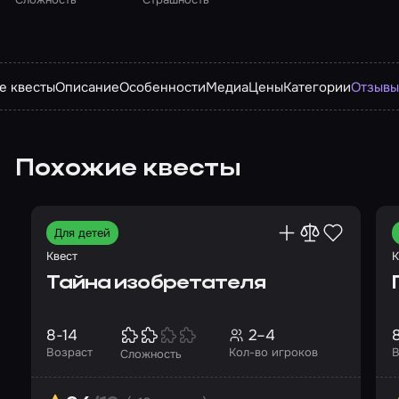
е квесты
Описание
Особенности
Медиа
Цены
Категории
Отзыв
Похожие квесты
Для детей
Квест
К
Тайна изобретателя
8-14
2–4
Возраст
Кол-во игроков
В
Сложность