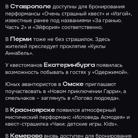
В
доступны для бронирования
Ставрополе
перформансы
«Очень страшный квест»
и
«Изгой»
,
известные ранее под названиями «За гранью.
Часть 2» и «Эйфория» соответственно.
В
тоже не без страшилок. Здесь
Перми
жителей преследует проклятие
«Куклы
Аннабель»
.
У квестоманов
появилась
Екатеринбурга
возможность побывать в гостях у
«Одержимой»
.
Юных авантюристов в
приглашают
Омске
поучаствовать в
«Новом приключении Гарри»
, а
смельчаков – заглянуть в
«Логово людоеда»
.
В
появился атмосферный
Красноярске
мистический перформанс
«Исповедь Асмодея»
и
квест-страшилка
«Чаки: детские игры. Kids»
.
В
вновь доступен для бронирования
Кемерово