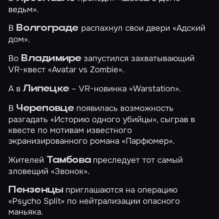
ведьм»
.
В
распахнул свои двери
«Адский
Волгограде
дом»
.
Во
запустился захватывающий
Владимире
VR-квест
«Avatar vs Zombie»
.
А в
– VR-новинка
«Warstation»
.
Липецке
В
появилась возможность
Череповце
разгадать
«Историю одного убийцы»
, сыграв в
квесте по мотивам известного
экранизированного романа «Парфюмер».
Жителей
преследует тот самый
Тамбова
зловещий
«Звонок»
.
приглашаются на операцию
Пензенцы
«Psycho Split»
по нейтрализации опасного
маньяка.