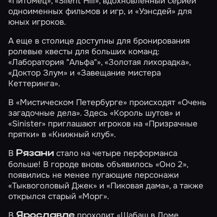
«Питомец»
,
«Silent Hill»
, вдохновленный серией
одноименных фильмов и игр, и
«Уэнсдей»
для
юных игроков.
А еще в столице доступны для бронирования
ролевые квесты для больших команд:
«Лаборатория "Альфа"»
,
«Золотая лихорадка»
,
«Доктор Злум»
и
«Завещание мистера
Кеттеринга»
.
В
«Мистическом Петербурге»
происходят
«Очень
загадочные дела»
. Здесь
«Король шутов»
и
«Sinister»
приглашают игроков на
«Призрачные
прятки»
в
«Книжный клуб»
.
В
стало на четыре перформанса
Рязани
больше! В городе вновь объявилось
«Оно 2»
,
появились не менее пугающие персонажи
«Тыквоголовый Джек»
и
«Пиковая дама»
, а также
открылся старый
«Морг»
.
В
проходит
«Шабаш в Доме
Ярославле