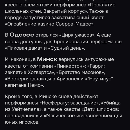
квест с элементами перформанса
«Проклятие
школьных стен. Закрытый корпус»
. Также в
городе запустился захватывающий квест
«Ограбление казино Сьерра-Мадре»
.
В
открылся
«Цирк ужасов»
. А еще
Одессе
снова доступны для бронирования перформансы
«Пиковая дама»
и
«Судный день»
.
И, наконец, в
вернулись антуражные
Минск
квесты от компании «Пинкертон»:
«Гарри:
заклятие Хогвартса»
,
«Братство масонов»
,
«Вестерн: однажды в Аризоне»
и
«"Наутилус"
капитана Немо»
.
Кроме того, в Минске снова действуют
перформансы
«Носферату: завещание»
,
«Убийца
из Уайтчепела»
, а также квесты
«Дети шпионов:
спецзадание»
и
«Магическое исчезновение»
для
юных игроков.