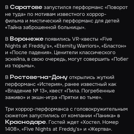
В
запустился перформанс
«Поворот
Саратове
не туда»
по мотивам известного хоррор-
фильма и мистический перформанс для детей
«Тайна заброшенной больницы»
.
В
появились VR-квесты
«Five
Воронеже
Nights at Freddy's»
,
«Eternity Warriors»
,
«Бластон»
и
«После падения»
. Ценители классического
эскейпа, в свою очередь, могут совершить
«Побег
из тюрьмы»
.
В
открылись жуткий
Ростове-на-Дону
перформанс
«Истерия»
, ранее известный как
«Владение № 13», квест
«Пила. Погребенные
заживо»
и экшн-игра
«Прятки во тьме»
.
Три хоррор-перформанса с головокружительным
сюжетом запустились от компании «Паника» в
. Гостей ждет
«Хостел. Номер
Краснодаре
1408»
,
«Five Nights at Freddy's»
и
«Жертва»
.