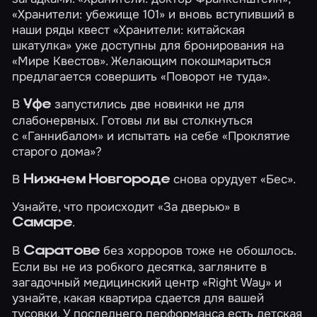
«Хранители: убежище 101»
и вновь вступивший в
наши ряды квест
«Хранители: китайская
шкатулка»
уже доступны для бронирования на
«Мире Квестов». Желающим покошмариться
предлагается совершить
«Поворот не туда»
.
В
запустились две новинки не для
Уфе
слабонервных. Готовы ли вы столкнуться
с
«Ганнибалом»
и испытать на себе
«Проклятие
старого дома»
?
В
снова орудует
«Бес»
.
Нижнем Новгороде
Узнайте, что происходит
«За дверью»
в
.
Самаре
В
без хорроров тоже не обошлось.
Саратове
Если вы не из робкого десятка, загляните в
загадочный медицинский центр
«Right Way»
и
узнайте, какая
квартира сдается
для вашей
тусовки. У последнего перформанса есть детская