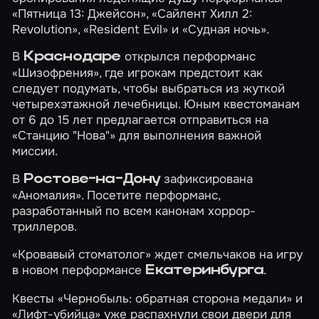
«Пятница 13: Джейсон»
,
«Сайлент Хилл 2:
Revolution»
,
«Resident Evil»
и
«Судная ночь»
.
В
открылся перформанс
Краснодаре
«Шизофрения»
, где игрокам предстоит как
следует подумать, чтобы выбраться из жуткой
четырехэтажной лечебницы. Юным квестоманам
от 6 до 15 лет предлагается отправиться на
«Станцию "Нова"»
для выполнения важной
миссии.
В
зафиксирована
Ростове-на-Дону
«Аномалия»
. Посетите перформанс,
разработанный по всем канонам хоррор-
триллеров.
«Кровавый стоматолог»
ждет смельчаков на игру
в новом перформансе
.
Екатеринбурга
Квесты
«Чернобыль: обратная сторона медали»
и
«Лифт-убийца»
уже распахнули свои двери для