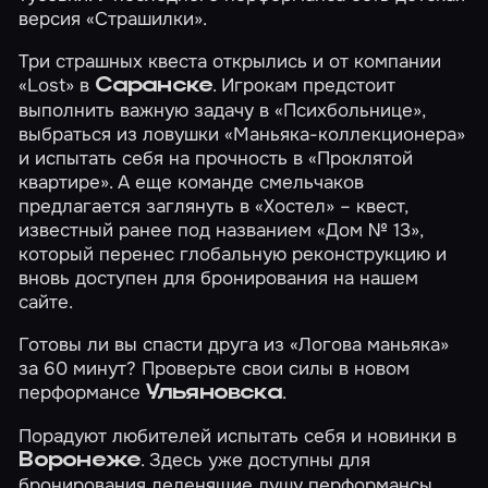
версия
«Страшилки»
.
Три страшных квеста открылись и от компании
«Lost» в
. Игрокам предстоит
Саранске
выполнить важную задачу в
«Психбольнице»
,
выбраться из ловушки
«Маньяка-коллекционера»
и испытать себя на прочность в
«Проклятой
квартире»
. А еще команде смельчаков
предлагается заглянуть в
«Хостел»
– квест,
известный ранее под названием «Дом № 13»,
который перенес глобальную реконструкцию и
вновь доступен для бронирования на нашем
сайте.
Готовы ли вы спасти друга из
«Логова маньяка»
за 60 минут? Проверьте свои силы в новом
перформансе
.
Ульяновска
Порадуют любителей испытать себя и новинки в
. Здесь уже доступны для
Воронеже
бронирования леденящие душу перформансы