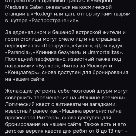
отправиться в Древнюю Грецию в
«Beyond
Medusa’s Gate»
, оказаться на космической
станции в
«Huxley»
или дать отпор жутким тварям
в шутере
«Распространение»
.
За адреналином и бешеной встряской жители и
гости столицы могут смело идти на страшные
перформансы
«Прокруст»
,
«Куклы»
,
«Дом вуду»
,
«Paranoia»
,
«Клиника безумия»
и
«Immortalitas»
.
Последний перформанс, известный также под
названиями «Бункер», «Битва за Москву» и
«Концлагерь», снова доступен для бронирования
на нашем сайте.
Желающие устроить себе мозговой штурм могут
совершить перемещение на
«Машине времени»
.
Логический квест с витиеватыми загадками,
известный ранее как «Машина времени: тайна
профессора Рихтера», снова доступен для
бронирования на нашем сайте. Также есть и его
детская версия квеста для ребят от 8 до 13 лет –