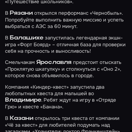
«Путешествие школьников»
.
В
открылся перформанс
«Чернобыль»
.
Рязани
Попробуйте выполнить важную миссию и успеть
выбраться с АЭС за 60 минут.
В
запустилась легендарная экшн-
Балашихе
игра
«Форт Боярд»
– отличная база для проверки
себя на прочность и выносливость!
Смельчакам
предстоит отыскать
Ярославля
«Проклятую шкатулку»
и столкнуться с
«Оно 2»
,
которое снова объявилось в городе.
Компания «Киндер-квест» запустила два
любопытных квеста для малышей во
. Ребят ждут на игру в
«Отряде
Владимире
Грю»
и квесте
«Банана»
.
В
открылось три квеста от компании
Казани
«Чё за квест» для любителей подумать над
загадками.
«Хранители: доктор Франкенштейн»
,