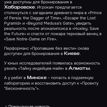
уже доступны для бронирования в
. Игрокам предлагается
Хабаровске
столкнуться с загадками древнего мира в
«Prince
of Persia: the Dagger of Time»
,
«Escape the Lost
Pyramid»
и
«Beyond Medusa’s Gate»
, увидеть
реальность после апокалипсиса в
«Huxley: Save
the Future»
и спасти от пожара терновый венец в
«Save Notre-Dame on Fire»
.
Перформанс
«Пропавшие без вести»
снова
доступен для бронирования в
.
Киеве
У юных исследователей появилась возможность
узнать
«Тайну индейцев майя»
в
.
Алматы
А у ребят в
– попасть в подземную
Минске
лабораторию и восстановить доступ к
«Проекту
"Бесконечность"»
.
Предыдущая новость