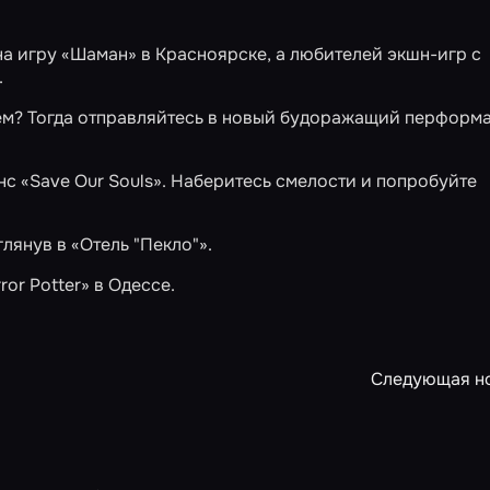
на игру
«Шаман»
в Красноярске, а любителей экшн-игр с
.
оем? Тогда отправляйтесь в новый будоражащий перформа
анс
«Save Our Souls»
. Наберитесь смелости и попробуйте
глянув в
«Отель "Пекло"»
.
ror Potter»
в Одессе.
Следующая н