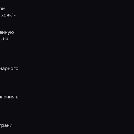
Вам
 хряк"»
ленную
»
, на
инарного
пления в
грани