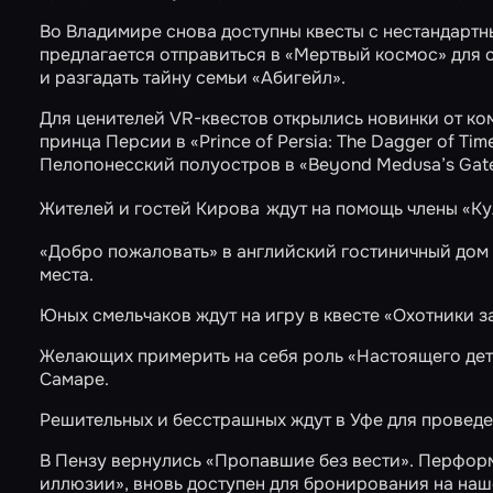
Во Владимире снова доступны квесты с нестандарт
предлагается отправиться в
«Мертвый космос»
для 
и разгадать тайну семьи
«Абигейл»
.
Для ценителей VR-квестов открылись новинки от ко
принца Персии в
«Prince of Persia: The Dagger of Tim
Пелопонесский полуостров в
«Beyond Medusa’s Gat
Жителей и гостей Кирова
ждут на помощь члены
«Ку
«Добро пожаловать»
в английский гостиничный дом 
места.
Юных смельчаков ждут на игру в квесте
«Охотники з
Желающих примерить на себя роль
«Настоящего дет
Самаре.
Решительных и бесстрашных ждут в Уфе для провед
В Пензу вернулись
«Пропавшие без вести»
. Перфор
иллюзии», вновь доступен для бронирования на наш