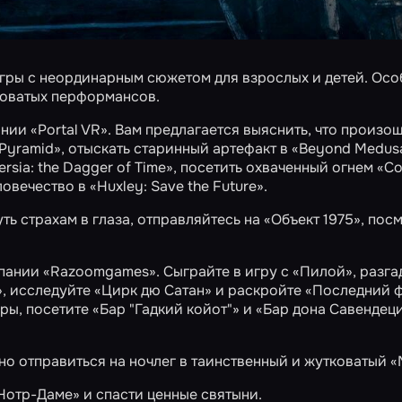
игры с неординарным сюжетом для взрослых и детей. Осо
коватых перформансов.
нии «Portal VR». Вам предлагается выяснить, что произо
 Pyramid»
, отыскать старинный артефакт в
«Beyond Medus
ersia: the Dagger of Time»
, посетить охваченный огнем
«С
ловечество в
«Huxley: Save the Future»
.
ть страхам в глаза, отправляйтесь на
«Объект 1975»
, пос
мпании «Razoomgames». Сыграйте в игру с
«Пилой»
, разг
»
, исследуйте
«Цирк дю Сатан»
и раскройте
«Последний ф
гры, посетите
«Бар "Гадкий койот"»
и
«Бар дона Савендец
но отправиться на ночлег в таинственный и жутковатый
«
Нотр-Даме»
и спасти ценные святыни.