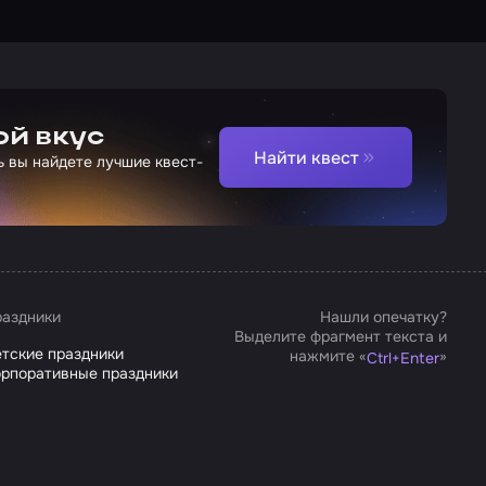
ой вкус
Найти квест
ь вы найдете лучшие квест-
аздники
Нашли опечатку?
Выделите фрагмент текста и
тские праздники
нажмите «
»
Ctrl
+
Enter
рпоративные праздники