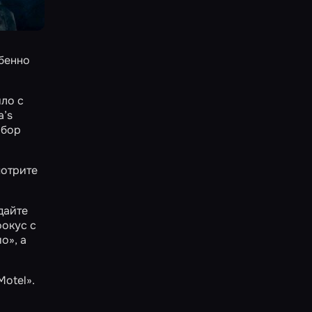
бенно
шло с
a’s
обор
мотрите
адайте
окус с
ио»
, а
Motel»
.