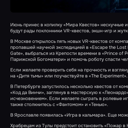
Июнь принес в копилку «Мира Квестов» нескучные 
будут рады поклонники VR-квестов, экшн-игр и жут
В Москве открылось пять новых VR-квестов от компа
пропавшей научной экспедицией в
«Escape the Lost
Gate»
, выбраться из Крепости времени в
«Prince of P
Парижской Богоматери»
и помочь роботу спасти че
Если желаете проверить себя на прочность и взгляну
на
«Дитя тьмы»
или поучаствуйте в
«The Experiment»
.
В Петербурге запустилось несколько квестов от ко
«Код да Винчи»
, заглянув в мастерскую к
«Леонардо
исчезновением»
. Если желаете сыграть в ролевые и
также столкнитесь с
«Фантомом»
и
«Тенью»
.
В Ярославле появилась «Игра в кальмара». Еще мож
Храбрецам из Тулы предстоит остановить
«Пожар в 