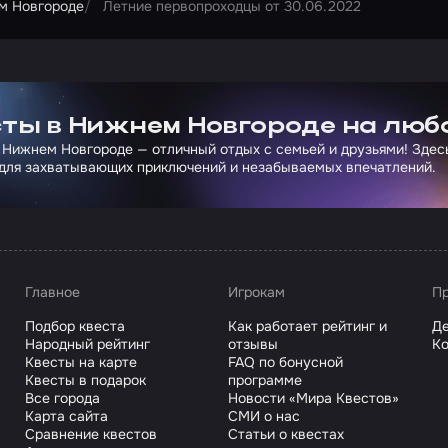
м Новгороде
Летние первопроходцы от 30.06.2022
ртнера Сколково
ты в Нижнем Новгороде на люб
 Нижнем Новгороде — отличный отдых с семьей и друзьями! Здес
для захватывающих приключений и незабываемых впечатлений.
Главное
Игрокам
Пр
Подбор квеста
Как работает рейтинг и
Де
Народный рейтинг
отзывы
Ко
Квесты на карте
FAQ по бонусной
Квесты в подарок
программе
Все города
Новости «Мира Квестов»
Карта сайта
СМИ о нас
Сравнение квестов
Статьи о квестах