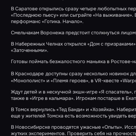
В Саратове открылись сразу четыре любопытных пе
«Последнюю пьесу»
или сыграйте
«На выживание»
.
перформанс
«Готика. Начало»
.
Смельчакам Воронежа предстоит столкнуться лицом
В Набережных Челнах открылся
«Дом с призраками»
«Заточенными»
.
Готовы поймать безжалостного маньяка в Ростове-н
В Краснодаре
доступны сразу несколько новинок дл
«Монополист»
и
«Племя героев»
, в VR-квесте
«Warpo
Ждут детей и в нескучной экшн-игре
«Я спасатель»
,
также в
«Игре в кальмара»
. Игрокам постарше в Ек
В Томск вернулись
«Тед Банди»
и
«Хозяйка»
. Набери
еще у жителей Томска есть возможность увидеть ве
В Новосибирске проводятся ужасные
«Опыты»
. Исс
жутких экспериментов. Проверить себя на прочност