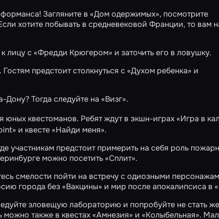
рформанса! Загляните в
«Дом одержимых»
, посмотрите
 Если хотите побывать в средневековой Франции, то вам н
 к лицу с
«Фредди Крюгером»
и заточить его в ловушку.
. Гостям предстоит столкнуться с
«Духом ребенка»
и
а-Дону? Тогда следуйте на
«Визг»
.
я юных квестоманов. Ребят ждут в экшн-играх
«Игра в ка
int»
и квесте
«Найди меня»
.
 где участникам предстоит примерить на себя роль пожарн
атеринбурге можно посетить
«Сплит»
.
тесь смелости пойти на встречу с одиозными персонажам
рсию города без
«Вакцины»
и мир после апокалипсиса в
«
ледуйте зловещую лабораторию и попробуйте не стать ж
ь можно также в квестах
«Амнезия»
и
«Колыбельная»
. Ма