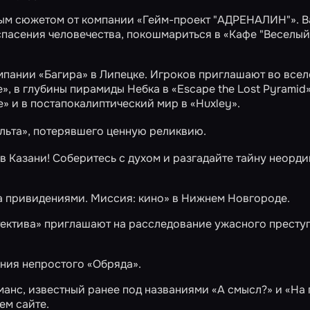
ным сюжетом от компании «Гейм-проект "АДРЕНАЛИН"». 
спасения человечества, покошмариться в
«Кафе "Веселый
мпании «Багира» в Липецке. Игроков приглашают во все
e»
, в глубины пирамиды Небка в
«Escape the Lost Pyramid
e»
и в постапокалиптический мир в
«Huxley»
.
льта»
, потерявшего ценную реликвию.
в Казани! Соберитесь с духом и разгадайте тайну неорд
а привидениями. Миссия: кино»
в Нижнем Новгороде.
ектива»
приглашают на расследование ужасного престу
ения непростого
«Обряда»
.
манс, известный ранее под названиями «А смысл?» и «На 
ем сайте.