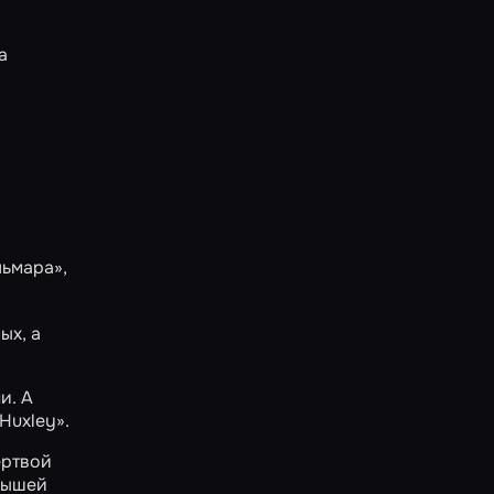
а
льмара»
,
ых, а
и. А
Huxley»
.
ертвой
лышей