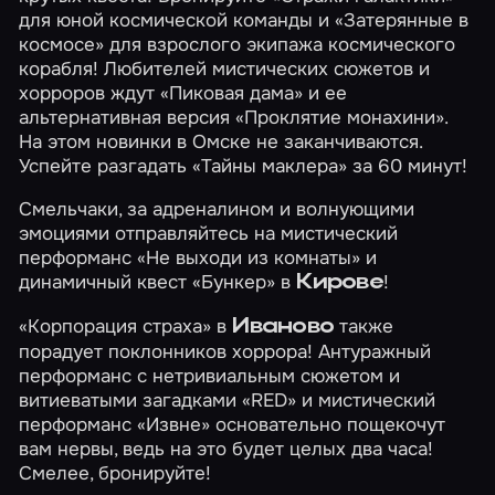
для юной космической команды и
«Затерянные в
космосе»
для взрослого экипажа космического
корабля! Любителей мистических сюжетов и
хорроров ждут
«Пиковая дама»
и ее
альтернативная версия
«Проклятие монахини»
.
На этом новинки в Омске не заканчиваются.
Успейте разгадать
«Тайны маклера»
за 60 минут!
Смельчаки, за адреналином и волнующими
эмоциями отправляйтесь на мистический
перформанс
«Не выходи из комнаты»
и
динамичный квест
«Бункер»
в
!
Кирове
«Корпорация страха» в
также
Иваново
порадует поклонников хоррора! Антуражный
перформанс с нетривиальным сюжетом и
витиеватыми загадками
«RED»
и мистический
перформанс
«Извне»
основательно пощекочут
вам нервы, ведь на это будет целых два часа!
Смелее, бронируйте!