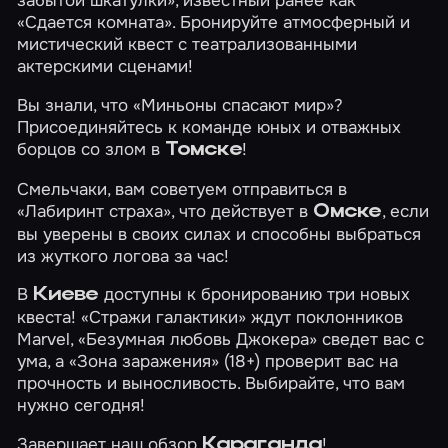
«Сдается комната». Бронируйте атмосферный и
мистический квест с театрализованными
актерскими сценами!
Вы знали, что
«Миньоны спасают мир»
?
Присоединяйтесь к команде юных и отважных
борцов со злом в
!
Томске
Смельчаки, вам советуем отправиться в
«Лабиринт страха»
, что действует в
, если
Омске
вы уверены в своих силах и способны выбраться
из жуткого логова за час!
В
доступны к бронированию три новых
Киеве
квеста!
«Стражи галактики»
ждут поклонников
Marvel,
«Безумная любовь Джокера»
сведет вас с
ума, а
«Зона заражения»
(18+) проверит вас на
прочность и выносливость. Выбирайте, что вам
нужно сегодня!
Завершает наш обзор
!
Караганда