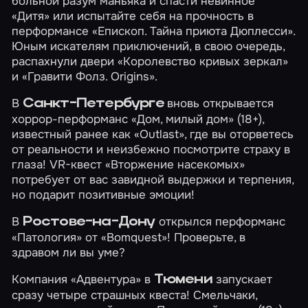
больной разум маньяка и спасти невинное
«Дитя»
или испытайте себя на прочность в
перформансе
«Епископ. Тайна приюта Дюплесси»
.
Юным искателям приключений, в свою очередь,
распахнули двери
«Королевство кривых зеркал»
и
«Гравити Фолз. Origins»
.
В
вновь открывается
Санкт-Петербурге
хоррор-перформанс
«Дом, милый дом»
(18+),
известный ранее как «Outlast», где вы оторветесь
от реальности и неизбежно посмотрите страху в
глаза! VR-квест
«Вторжение насекомых»
потребует от вас завидной выдержки и терпения,
но подарит позитивные эмоции!
В
открылся перформанс
Ростове-на-Дону
«Патология»
от «Bomquest»! Проверьте, в
здравом ли вы уме?
Компания «Адвентура» в
запускает
Тюмени
сразу четыре страшных квеста! Смельчаки,