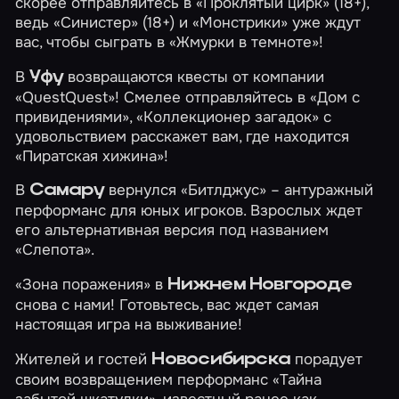
скорее отправляйтесь в
«Проклятый цирк»
(18+),
ведь
«Синистер»
(18+) и
«Монстрики»
уже ждут
вас, чтобы сыграть в
«Жмурки в темноте»
!
В
возвращаются квесты от компании
Уфу
«QuestQuest»! Смелее отправляйтесь в
«Дом с
привидениями»
,
«Коллекционер загадок»
с
удовольствием расскажет вам, где находится
«Пиратская хижина»
!
В
вернулся
«Битлджус»
– антуражный
Самару
перформанс для юных игроков. Взрослых ждет
его альтернативная версия под названием
«Слепота»
.
«Зона поражения»
в
Нижнем Новгороде
снова с нами! Готовьтесь, вас ждет самая
настоящая игра на выживание!
Жителей и гостей
порадует
Новосибирска
своим возвращением перформанс
«Тайна
забытой шкатулки»
, известный ранее как