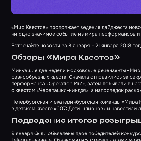
«Мир Квестов» продолжает ведение дайджеста ново
ни одно значимое событие из мира перформансов и 
Встречайте новости за 8 января – 21 января 2018 год
Обзоры «Мира Квестов»
Минувшие две недели московские рецензенты «Мира 
разнообразных квеста! Сначала отправились за сек
перформанса
«Operation MiZ»
, затем побывали в н
с квестом
«Черепашки-ниндзя»
, а напоследок раск
Петербургская и екатеринбургская команды «Мира Кв
в детском квесте
«007: Дети шпионов»
и навестили
Подведение итогов розыгры
9 января были объявлены двое победителей конкур
Telegram-канале. Ознакомиться с результатами мож