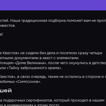
стей. Наша традиционная подборка поможет вам не проп
квестов.
а!
Квестов» не сидели без дела и посетили сразу четыре
ретными документами в квест с элементами
астоящем
«Доме Великана»
, после чего окунулись в детств
рыли
«Тайну заброшенного храма»
.
естов», в свою очередь, также не остались в стороне и
 любимых
«Симпсонов»
.
шей
са подарочных сертификатов, который проходил в нашем
но в комментариях к
этому посту
.