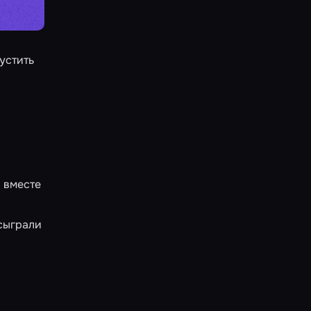
устить
о вместе
 сыграли