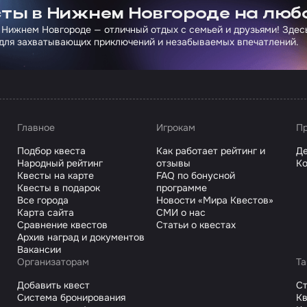
ты в Нижнем Новгороде на люб
 Нижнем Новгороде — отличный отдых с семьей и друзьями! Здес
для захватывающих приключений и незабываемых впечатлений.
Главное
Игрокам
Пр
Подбор квеста
Как работает рейтинг и
Де
Народный рейтинг
отзывы
Ко
Квесты на карте
FAQ по бонусной
Квесты в подарок
программе
Все города
Новости «Мира Квестов»
Карта сайта
СМИ о нас
Сравнение квестов
Статьи о квестах
Архив наград и документов
Вакансии
Организаторам
Та
Добавить квест
С
Система бронирования
Кв