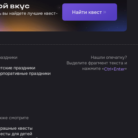
ой вкус
Найти квест
ь вы найдете лучшие квест-
аздники
Нашли опечатку?
Выделите фрагмент текста и
тские праздники
нажмите «
»
Ctrl
+
Enter
рпоративные праздники
кже смотрите
трашные квесты
есты для детей