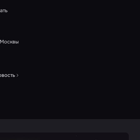
ать
Москвы
овость